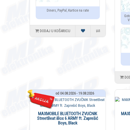
Diners, PayPal, Kartice na rate
Got
V
DODAJ U KOŠARICU
DO
od 04.08.2026 - 19.08.2026
MAXMOBILE BLUETOOTH ZVUČNIK
MAXM
StreetBeat iBox 6 ARMY ft. Zaprešić
Boys, Black