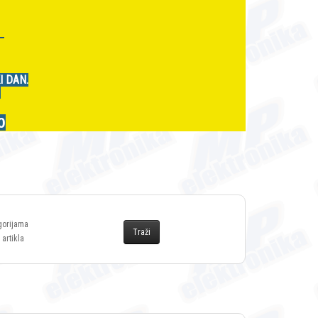
r
I DAN.
.
0
gorijama
 artikla