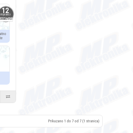
12
mjeseci
JAMSTVO
atno
te
Prikazano 1 do 7 od 7 (1 stranica)