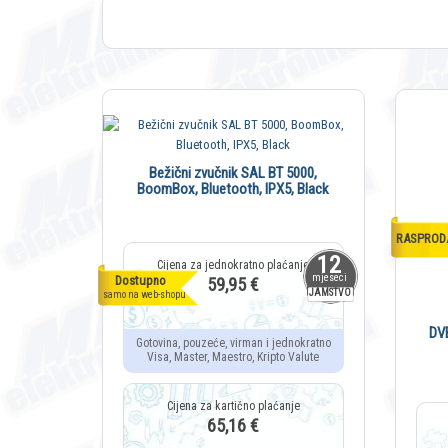
Bežični zvučnik SAL BT 5000,
BoomBox, Bluetooth, IPX5, Black
RASPROD
12
mjeseci
Dostupno
59,95 €
JAMSTVO
samo na web-shopu
DV
Gotovina, pouzeće, virman i jednokratno
Visa, Master, Maestro, Kripto Valute
65,16 €