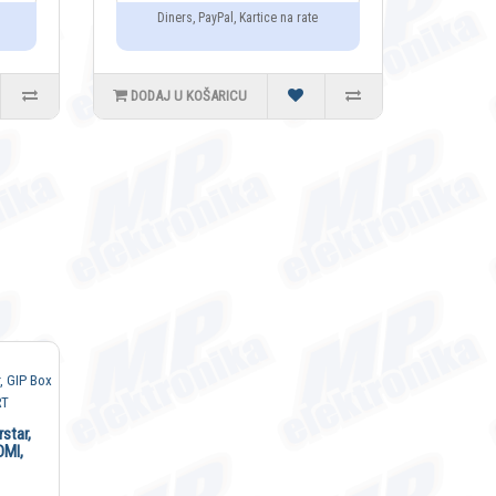
Diners, PayPal, Kartice na rate
DODAJ U KOŠARICU
rstar,
DMI,