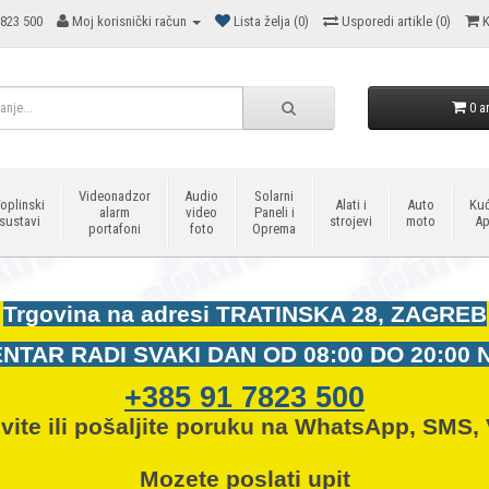
823 500
Moj korisnički račun
Lista želja (0)
Usporedi artikle (0)
K
0 ar
Videonadzor
Audio
Solarni
oplinski
Alati i
Auto
Kuć
alarm
video
Paneli i
sustavi
strojevi
moto
Ap
portafoni
foto
Oprema
Trgovina na adresi
TRATINSKA 28, ZAGREB
NTAR RADI SVAKI DAN OD
08:00 DO 20:00 
+385 91 7823 500
vite ili pošaljite poruku na WhatsApp, SMS, 
Mozete
poslati upit