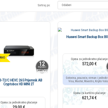
Sortiraj po:
Huawei Smart Backup Box B0
ANO
12
572,00 €
mjeseci
JAMSTVO
Gotovina, pouzeće, virman i jednokr
B-T2/C HEVC 265 Prijemnik AB
Visa, Master, Maestro, Kripto Valu
Cryptobox HD MINI 2T
621,74 €
29,00 €