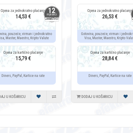
12
mjeseci
14,53 €
26,53 €
JAMSTVO
ovina, pouzeće, virman i jednokratno
Gotovina, pouzeće, virman i jednokr
isa, Master, Maestro, Kripto Valute
Visa, Master, Maestro, Kripto Valu
15,79 €
28,84 €
Diners, PayPal, Kartice na rate
Diners, PayPal, Kartice na rate
DAJ U KOŠARICU
DODAJ U KOŠARICU