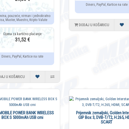
Diners, PayPal, Kartice na rate
ovina, pouzeće, virman i jednokratno
isa, Master, Maestro, Kripto Valute
DODAJ U KOŠARICU
31,52 €
Diners, PayPal, Kartice na rate
DAJ U KOŠARICU
OBILE POWER BANK WIRELESS
Prijemnik zemaljski, Golden Inte
BOX S 5000mAh USB crni
GIP Box 3, DVB-T/T2, H.265, H
SCART