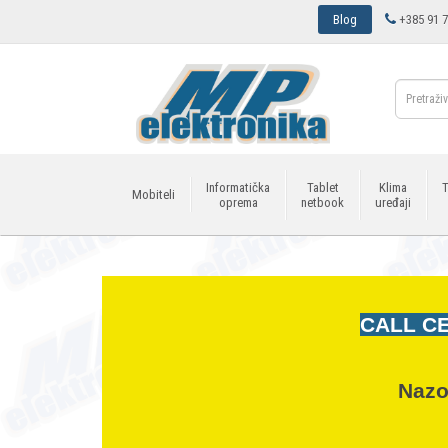
Blog
+385 91 7
Informatička
Tablet
Klima
T
Mobiteli
oprema
netbook
uređaji
CALL CE
Nazo