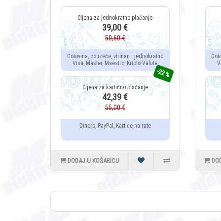
39,00 €
50,60 €
Gotovina, pouzeće, virman i jednokratno
Got
Visa, Master, Maestro, Kripto Valute
V
-22 %
42,39 €
55,00 €
Diners, PayPal, Kartice na rate
DODAJ U KOŠARICU
DO