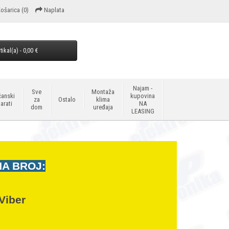
ošarica
(0)
Naplata
tikal(a) - 0,00 €
Najam -
Sve
Montaža
anski
kupovina
za
Ostalo
klima
arati
NA
dom
uređaja
LEASING
NA BROJ:
Viber