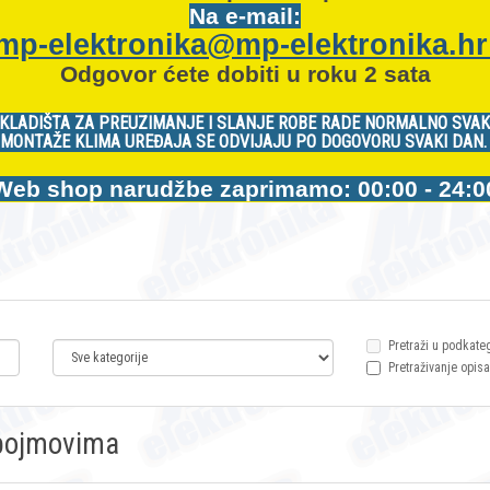
Na e-mail:
mp-elektronika@mp-elektronika.h
Odgovor ćete dobiti u roku 2 sata
KLADIŠTA ZA PREUZIMANJE I SLANJE ROBE RADE NORMALNO SVAK
MONTAŽE KLIMA UREĐAJA SE ODVIJAJU PO DOGOVORU SVAKI DAN
Web shop narudžbe zaprimamo: 00:00 - 24:0
Pretraži u podkate
Pretraživanje opisa
m pojmovima