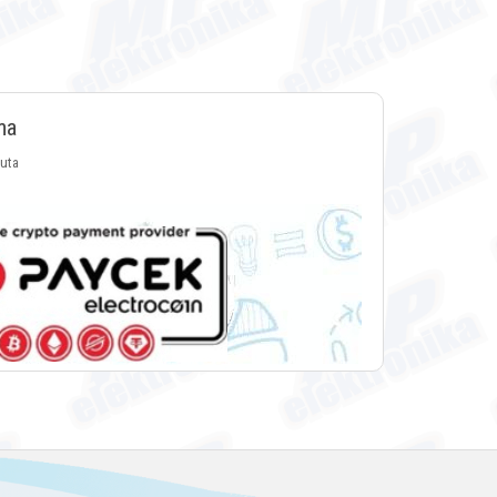
ma
luta