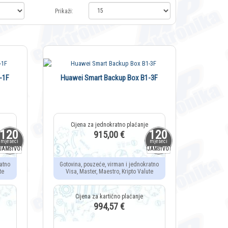
Prikaži:
-1F
Huawei Smart Backup Box B1-3F
120
120
915,00 €
mjeseci
mjeseci
JAMSTVO
JAMSTVO
atno
Gotovina, pouzeće, virman i jednokratno
te
Visa, Master, Maestro, Kripto Valute
994,57 €