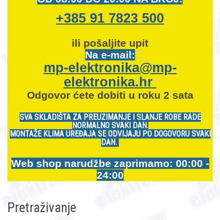
+385 91 7823 500
ili pošaljite upit
Na e-mail:
mp-elektronika@mp-
elektronika.hr
Odgovor ćete dobiti u roku 2 sata
SVA SKLADIŠTA ZA PREUZIMANJE I SLANJE ROBE RADE
NORMALNO SVAKI DAN.
MONTAŽE KLIMA UREĐAJA SE ODVIJAJU PO DOGOVORU SVAKI
DAN.
Web shop narudžbe zaprimamo: 00:00 -
24:00
Pretraživanje