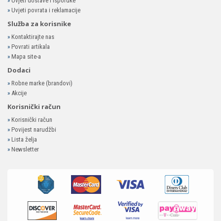
»
Uvjeti dostave i isporuke
»
Uvjeti povrata i reklamacije
Služba za korisnike
»
Kontaktirajte nas
»
Povrati artikala
»
Mapa site-a
Dodaci
»
Robne marke (brandovi)
»
Akcije
Korisnički račun
»
Korisnički račun
»
Povijest narudžbi
»
Lista želja
»
Newsletter