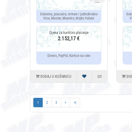
Gotovina, pouzeće, virman i jednokratno
Got
Visa, Master, Maestro, Kripto Valute
V
2.152,17 €
Diners, PayPal, Kartice na rate
DODAJ U KOŠARICU
DO
1
2
3
>
>|