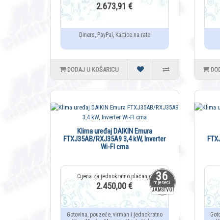
2.673,91 €
Diners, PayPal, Kartice na rate
DODAJ U KOŠARICU
DO
Klima uređaj DAIKIN Emura
FTXJ35AB/RXJ35A9 3,4 kW, Inverter
FTXJ
Wi-FI crna
36
mjeseci
2.450,00 €
JAMSTVO
Gotovina, pouzeće, virman i jednokratno
Got