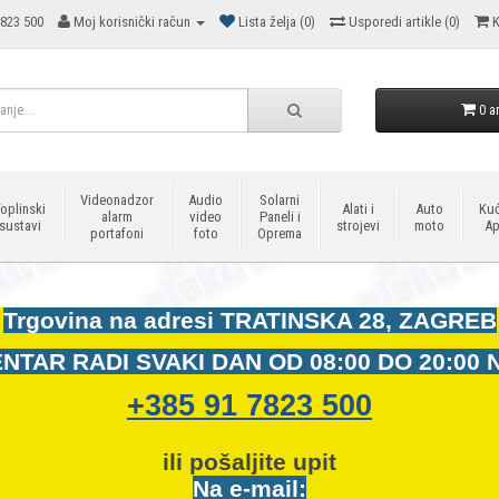
823 500
Moj korisnički račun
Lista želja (0)
Usporedi artikle (0)
K
0 ar
Videonadzor
Audio
Solarni
oplinski
Alati i
Auto
Kuć
alarm
video
Paneli i
sustavi
strojevi
moto
Ap
portafoni
foto
Oprema
Trgovina na adresi
TRATINSKA 28, ZAGREB
NTAR RADI SVAKI DAN OD
08:00 DO 20:00 
+385 91 7823 500
ili pošaljite upit
Na e-mail: