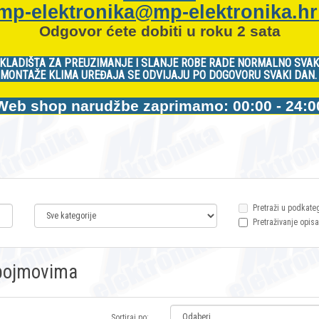
mp-elektronika@mp-elektronika.h
Odgovor ćete dobiti u roku 2 sata
KLADIŠTA ZA PREUZIMANJE I SLANJE ROBE RADE NORMALNO SVAK
MONTAŽE KLIMA UREĐAJA SE ODVIJAJU PO DOGOVORU SVAKI DAN
Web shop narudžbe zaprimamo: 00:00 - 24:0
Pretraži u podkate
Pretraživanje opisa
m pojmovima
Sortiraj po: