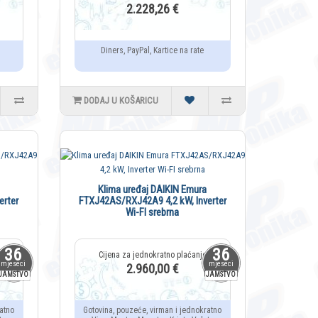
2.228,26 €
Diners, PayPal, Kartice na rate
DODAJ U KOŠARICU
Klima uređaj DAIKIN Emura
erter
FTXJ42AS/RXJ42A9 4,2 kW, Inverter
Wi-FI srebrna
36
36
mjeseci
mjeseci
2.960,00 €
JAMSTVO
JAMSTVO
atno
Gotovina, pouzeće, virman i jednokratno