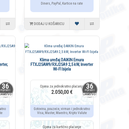
Diners, PayPal, Kartice na rate
DODAJ U KOŠARICU
Klima uređaj DAIKIN Emura
rter,
FTXJ25AW9/RXJ25A9 2,5 kW, Inverter
Wi-FI bijela
36
36
mjeseci
mjeseci
2.050,00 €
JAMSTVO
JAMSTVO
atno
Gotovina, pouzeće, virman i jednokratno
te
Visa, Master, Maestro, Kripto Valute