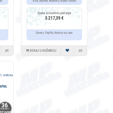
te
Visa, Master, Maestro, Kripto Valute
3.217,39 €
Diners, PayPal, Kartice na rate
DODAJ U KOŠARICU
rter,
36
mjeseci
JAMSTVO