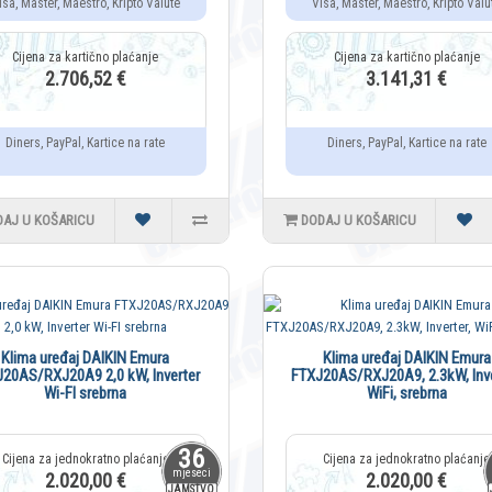
isa, Master, Maestro, Kripto Valute
Visa, Master, Maestro, Kripto Valu
2.706,52 €
3.141,31 €
Diners, PayPal, Kartice na rate
Diners, PayPal, Kartice na rate
DAJ U KOŠARICU
DODAJ U KOŠARICU
Klima uređaj DAIKIN Emura
Klima uređaj DAIKIN Emura
20AS/RXJ20A9 2,0 kW, Inverter
FTXJ20AS/RXJ20A9, 2.3kW, Inve
Wi-FI srebrna
WiFi, srebrna
36
mjeseci
2.020,00 €
2.020,00 €
JAMSTVO