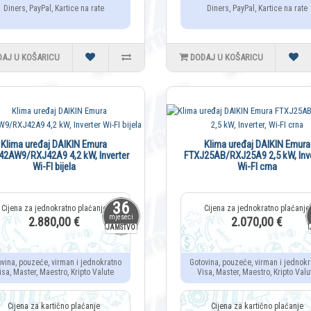
Diners, PayPal, Kartice na rate
Diners, PayPal, Kartice na rate
DAJ U KOŠARICU
DODAJ U KOŠARICU
Klima uređaj DAIKIN Emura
Klima uređaj DAIKIN Emura
42AW9/RXJ42A9 4,2 kW, Inverter
FTXJ25AB/RXJ25A9 2,5 kW, Inve
Wi-FI bijela
Wi-FI crna
36
mjeseci
2.880,00 €
2.070,00 €
JAMSTVO
ovina, pouzeće, virman i jednokratno
Gotovina, pouzeće, virman i jednokr
isa, Master, Maestro, Kripto Valute
Visa, Master, Maestro, Kripto Valu