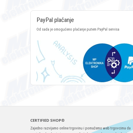
PayPal plaćanje
Od sada je omogućeno plaćanje putem PayPal servisa
CERTIFIED SHOP®
Zajedno razvijamo online trgovinu i pomažemo web trgovcima da