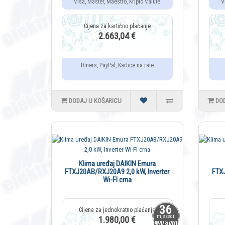
Visa, Master, Maestro, Kripto Valute
V
2.663,04 €
Diners, PayPal, Kartice na rate
DODAJ U KOŠARICU
DO
Klima uređaj DAIKIN Emura
FTXJ20AB/RXJ20A9 2,0 kW, Inverter
FTXJ
Wi-FI crna
36
mjeseci
1.980,00 €
JAMSTVO