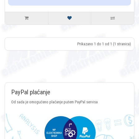
Prikazano 1 do 1 od 1 (1 stranica)
nje
Plaćanje Cry
no plaćanje putem PayPal servisa
Plaćanje putem svih