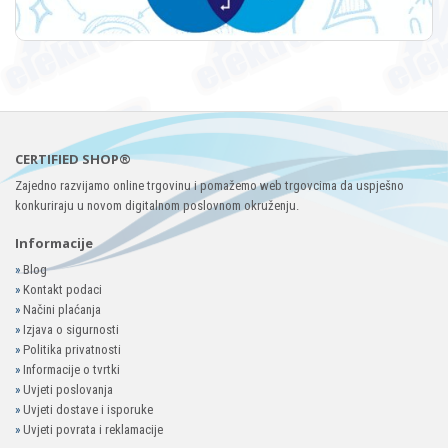
CERTIFIED SHOP®
Zajedno razvijamo online trgovinu i pomažemo web trgovcima da uspješno
konkuriraju u novom digitalnom poslovnom okruženju.
Informacije
»
Blog
»
Kontakt podaci
»
Načini plaćanja
»
Izjava o sigurnosti
»
Politika privatnosti
»
Informacije o tvrtki
»
Uvjeti poslovanja
»
Uvjeti dostave i isporuke
»
Uvjeti povrata i reklamacije