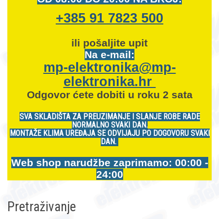
+385 91 7823 500
ili pošaljite upit
Na e-mail:
mp-elektronika@mp-
elektronika.hr
Odgovor ćete dobiti u roku 2 sata
SVA SKLADIŠTA ZA PREUZIMANJE I SLANJE ROBE RADE
NORMALNO SVAKI DAN.
MONTAŽE KLIMA UREĐAJA SE ODVIJAJU PO DOGOVORU SVAKI
DAN.
Web shop narudžbe zaprimamo: 00:00 -
24:00
Pretraživanje