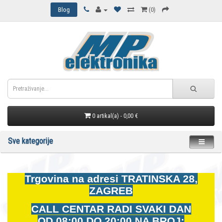
Blog
(0)
0 artikal(a) - 0,00 €
Sve kategorije
Trgovina na adresi
TRATINSKA 28,
ZAGREB
CALL CENTAR RADI SVAKI DAN
OD
08:00 DO 20:00 NA BROJ: