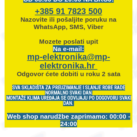
+385 91 7823 500
Nazovite ili pošaljite poruku na
WhatsApp, SMS, Viber
Mozete
poslati upit
Na e-mail:
mp-elektronika@mp-
elektronika.hr
Odgovor ćete dobiti u roku 2 sata
SVA SKLADIŠTA ZA PREUZIMANJE I SLANJE ROBE RADE
NORMALNO SVAKI DAN.
MONTAŽE KLIMA UREĐAJA SE ODVIJAJU PO DOGOVORU SVAKI
DAN.
Web shop narudžbe zaprimamo: 00:00 -
24:00