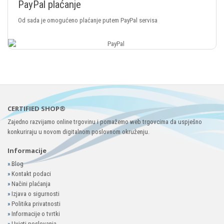
ayPal plaćanje
P
d sada je omogućeno plaćanje putem PayPal servisa
P
CERTIFIED SHOP®
Zajedno razvijamo online trgovinu i pomažemo web trgovcima da uspješno
konkuriraju u novom digitalnom poslovnom okruženju.
Informacije
»
Blog
»
Kontakt podaci
»
Načini plaćanja
»
Izjava o sigurnosti
»
Politika privatnosti
»
Informacije o tvrtki
»
Uvjeti poslovanja