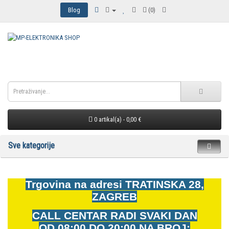
Blog
(0)
0 artikal(a) - 0,00 €
Sve kategorije
Trgovina na adresi
TRATINSKA 28,
ZAGREB
CALL CENTAR RADI SVAKI DAN
OD
08:00 DO 20:00 NA BROJ: