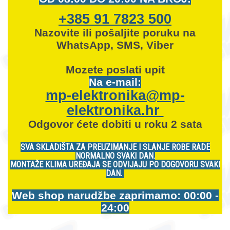
+385 91 7823 500
Nazovite ili pošaljite poruku na
WhatsApp, SMS, Viber
Mozete
poslati upit
Na e-mail:
mp-elektronika@mp-
elektronika.hr
Odgovor ćete dobiti u roku 2 sata
SVA SKLADIŠTA ZA PREUZIMANJE I SLANJE ROBE RADE
NORMALNO SVAKI DAN.
MONTAŽE KLIMA UREĐAJA SE ODVIJAJU PO DOGOVORU SVAKI
DAN.
Web shop narudžbe zaprimamo: 00:00 -
24:00