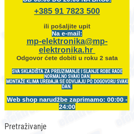
+385 91 7823 500
ili pošaljite upit
Na e-mail:
mp-elektronika@mp-
elektronika.hr
Odgovor ćete dobiti u roku 2 sata
SVA SKLADIŠTA ZA PREUZIMANJE I SLANJE ROBE RADE
NORMALNO SVAKI DAN.
MONTAŽE KLIMA UREĐAJA SE ODVIJAJU PO DOGOVORU SVAKI
DAN.
Web shop narudžbe zaprimamo: 00:00 -
24:00
Pretraživanje