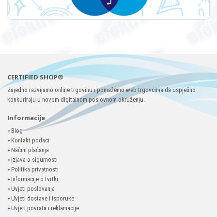
CERTIFIED SHOP®
Zajedno razvijamo online trgovinu i pomažemo web trgovcima da uspješno
konkuriraju u novom digitalnom poslovnom okruženju.
Informacije
»
Blog
»
Kontakt podaci
»
Načini plaćanja
»
Izjava o sigurnosti
»
Politika privatnosti
»
Informacije o tvrtki
»
Uvjeti poslovanja
»
Uvjeti dostave i isporuke
»
Uvjeti povrata i reklamacije