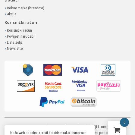
»
Robne marke (brandovi)
»
Akcije
Korisnički račun
»
Korisnički račun
»
Povijest narudžbi
»
Lista želja
»
Newsletter
0
MP-ELEKTRONIKA SHOP
© 2026. Trudimo se dati što bolji i točniji opis i sliku.
Unatoč tome, ne možemo garantirati da su svi navedeni podaci i slike u
Naša web stranica koristi kolačiće kako bismo vam