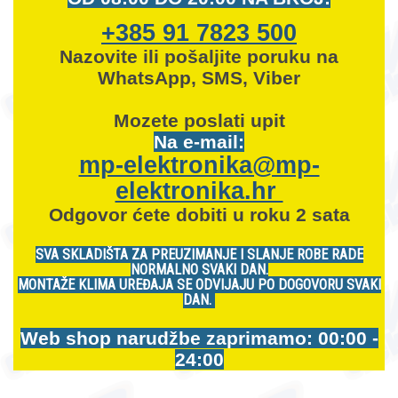
+385 91 7823 500
Nazovite ili pošaljite poruku na
WhatsApp, SMS, Viber
Mozete
poslati upit
Na e-mail:
mp-elektronika@mp-
elektronika.hr
Odgovor ćete dobiti u roku 2 sata
SVA SKLADIŠTA ZA PREUZIMANJE I SLANJE ROBE RADE
NORMALNO SVAKI DAN.
MONTAŽE KLIMA UREĐAJA SE ODVIJAJU PO DOGOVORU SVAKI
DAN.
Web shop narudžbe zaprimamo: 00:00 -
24:00