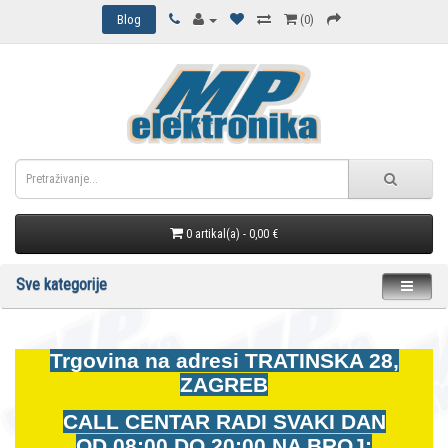
Blog
(0)
0 artikal(a) - 0,00 €
Sve kategorije
Trgovina na adresi
TRATINSKA 28,
ZAGREB
CALL CENTAR RADI SVAKI DAN
OD
08:00 DO 20:00 NA BROJ: