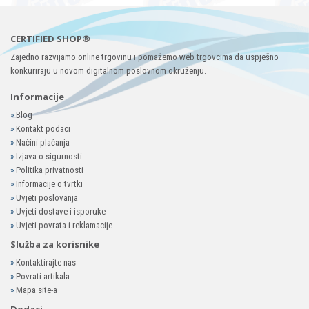
CERTIFIED SHOP®
Zajedno razvijamo online trgovinu i pomažemo web trgovcima da uspješno
konkuriraju u novom digitalnom poslovnom okruženju.
Informacije
»
Blog
»
Kontakt podaci
»
Načini plaćanja
»
Izjava o sigurnosti
»
Politika privatnosti
»
Informacije o tvrtki
»
Uvjeti poslovanja
»
Uvjeti dostave i isporuke
»
Uvjeti povrata i reklamacije
Služba za korisnike
»
Kontaktirajte nas
»
Povrati artikala
»
Mapa site-a
Dodaci