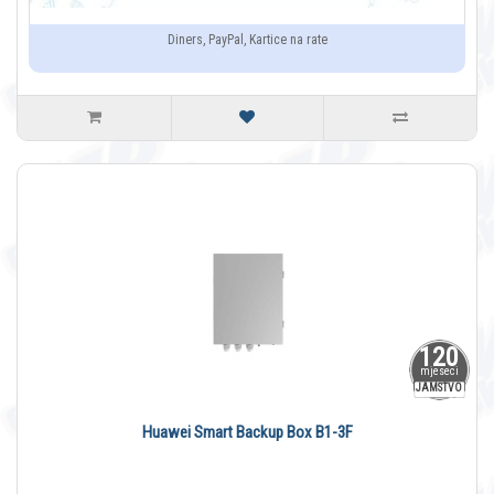
Diners, PayPal, Kartice na rate
120
mjeseci
JAMSTVO
Huawei Smart Backup Box B1-3F