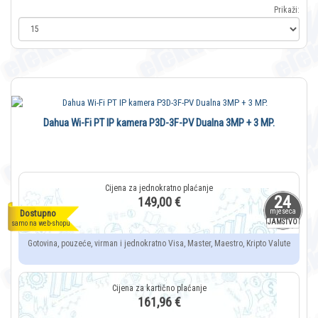
Prikaži:
Dahua Wi-Fi PT IP kamera P3D-3F-PV Dualna 3MP + 3 MP.
24
149,00 €
mjeseca
Dostupno
JAMSTVO
samo na web-shopu
Gotovina, pouzeće, virman i jednokratno Visa, Master, Maestro, Kripto Valute
161,96 €