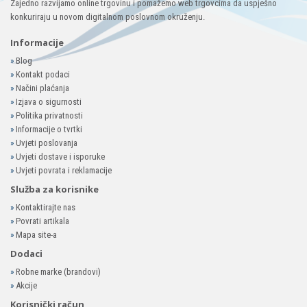
Zajedno razvijamo online trgovinu i pomažemo web trgovcima da uspješno
konkuriraju u novom digitalnom poslovnom okruženju.
Informacije
»
Blog
»
Kontakt podaci
»
Načini plaćanja
»
Izjava o sigurnosti
»
Politika privatnosti
»
Informacije o tvrtki
»
Uvjeti poslovanja
»
Uvjeti dostave i isporuke
»
Uvjeti povrata i reklamacije
Služba za korisnike
»
Kontaktirajte nas
»
Povrati artikala
»
Mapa site-a
Dodaci
»
Robne marke (brandovi)
»
Akcije
Korisnički račun