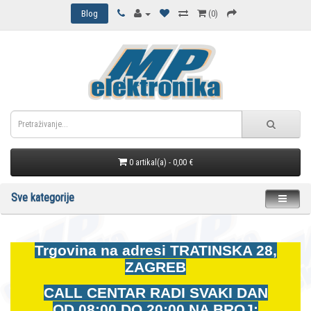
Blog
(0)
0 artikal(a) - 0,00 €
Sve kategorije
Trgovina na adresi
TRATINSKA 28,
ZAGREB
CALL CENTAR RADI SVAKI DAN
OD
08:00 DO 20:00 NA BROJ: