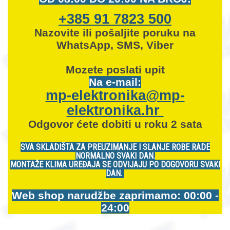
+385 91 7823 500
Nazovite ili pošaljite poruku na
WhatsApp, SMS, Viber
Mozete
poslati upit
Na e-mail:
mp-elektronika@mp-
elektronika.hr
Odgovor ćete dobiti u roku 2 sata
SVA SKLADIŠTA ZA PREUZIMANJE I SLANJE ROBE RADE
NORMALNO SVAKI DAN.
MONTAŽE KLIMA UREĐAJA SE ODVIJAJU PO DOGOVORU SVAKI
DAN.
Web shop narudžbe zaprimamo: 00:00 -
24:00