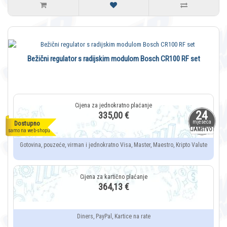
Bežični regulator s radijskim modulom Bosch CR100 RF set
24
335,00 €
mjeseca
Dostupno
JAMSTVO
samo na web-shopu
Gotovina, pouzeće, virman i jednokratno Visa, Master, Maestro, Kripto Valute
364,13 €
Diners, PayPal, Kartice na rate