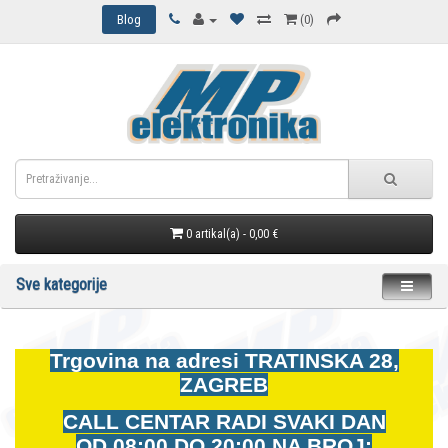
Blog
(0)
0 artikal(a) - 0,00 €
Sve kategorije
Trgovina na adresi
TRATINSKA 28,
ZAGREB
CALL CENTAR RADI SVAKI DAN
OD
08:00 DO 20:00 NA BROJ: