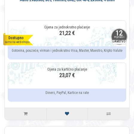
12
21,22 €
mjeseci
Dostupno
JAMSTVO
samo na web-shopu
Gotovina, pouzeće, virman i jednokratno Visa, Master, Maestro, Kripto Valute
23,07 €
Diners, PayPal, Kartice na rate