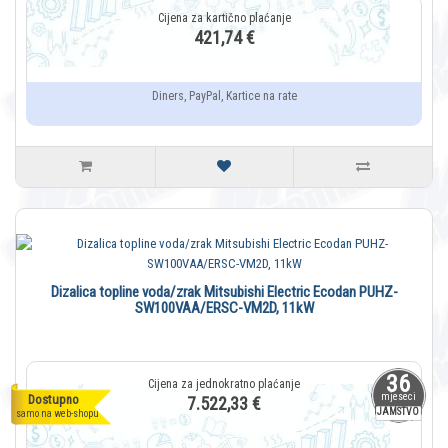
421,74 €
Diners, PayPal, Kartice na rate
Dizalica topline voda/zrak Mitsubishi Electric Ecodan PUHZ-
SW100VAA/ERSC-VM2D, 11kW
36
mjeseci
Dostupno
7.522,33 €
JAMSTVO
samo na web-shopu