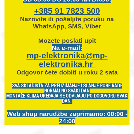
+385 91 7823 500
Nazovite ili pošaljite poruku na
WhatsApp, SMS, Viber
Mozete
poslati upit
Na e-mail:
mp-elektronika@mp-
elektronika.hr
Odgovor ćete dobiti u roku 2 sata
SVA SKLADIŠTA ZA PREUZIMANJE I SLANJE ROBE RADE
NORMALNO SVAKI DAN.
MONTAŽE KLIMA UREĐAJA SE ODVIJAJU PO DOGOVORU SVAKI
DAN.
Web shop narudžbe zaprimamo: 00:00 -
24:00