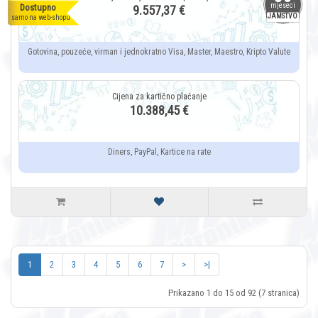
mjeseci
Dostupno
9.557,37 €
JAMSTVO
samo na web-shopu
Gotovina, pouzeće, virman i jednokratno Visa, Master, Maestro, Kripto Valute
10.388,45 €
Diners, PayPal, Kartice na rate
1
2
3
4
5
6
7
>
>|
Prikazano 1 do 15 od 92 (7 stranica)