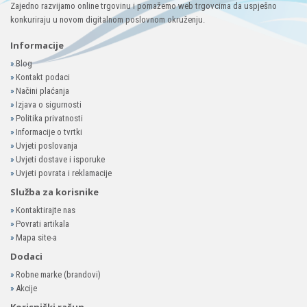
Zajedno razvijamo online trgovinu i pomažemo web trgovcima da uspješno
konkuriraju u novom digitalnom poslovnom okruženju.
Informacije
»
Blog
»
Kontakt podaci
»
Načini plaćanja
»
Izjava o sigurnosti
»
Politika privatnosti
»
Informacije o tvrtki
»
Uvjeti poslovanja
»
Uvjeti dostave i isporuke
»
Uvjeti povrata i reklamacije
Služba za korisnike
»
Kontaktirajte nas
»
Povrati artikala
»
Mapa site-a
Dodaci
»
Robne marke (brandovi)
»
Akcije
Korisnički račun