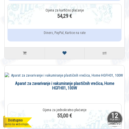
54,29 €
Diners, PayPal, Kartice na rate
Aparat za zavarivanje i vakumiranje plastičnih vrećica, Home
HGFH01, 100W
12
55,00 €
mjeseci
Dostupno
JAMSTVO
samo na web-shopu