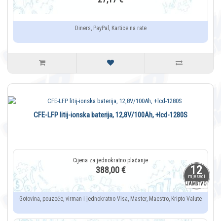
Diners, PayPal, Kartice na rate
CFE-LFP litij-ionska baterija, 12,8V/100Ah, +lcd-1280S
12
388,00 €
mjeseci
JAMSTVO
Gotovina, pouzeće, virman i jednokratno Visa, Master, Maestro, Kripto Valute