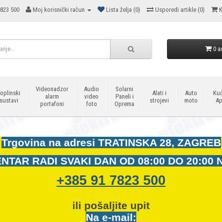
823 500
Moj korisnički račun
Lista želja (0)
Usporedi artikle (0)
K
0 ar
Videonadzor
Audio
Solarni
oplinski
Alati i
Auto
Kuć
alarm
video
Paneli i
sustavi
strojevi
moto
Ap
portafoni
foto
Oprema
Trgovina na adresi
TRATINSKA 28, ZAGREB
NTAR RADI SVAKI DAN OD
08:00 DO 20:00 
+385 91 7823 500
ili pošaljite upit
Na e-mail: