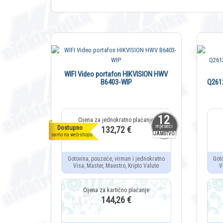
WIFI Video portafon HIKVISION HWV
B6403-WIP
Q261
12
mjeseci
Dostupno
132,72 €
JAMSTVO
samo na web-shopu
Gotovina, pouzeće, virman i jednokratno
Got
Visa, Master, Maestro, Kripto Valute
V
144,26 €