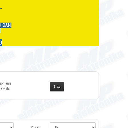
r
I DAN.
.
0
gorijama
 artikla
Prikaži: