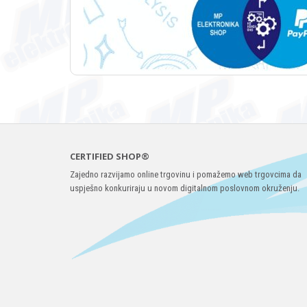
CERTIFIED SHOP®
Zajedno razvijamo online trgovinu i pomažemo web trgovcima da
uspješno konkuriraju u novom digitalnom poslovnom okruženju.