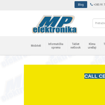
Blog
+385 91 7
Informatička
Tablet
Klima
T
Mobiteli
oprema
netbook
uređaji
CALL CE