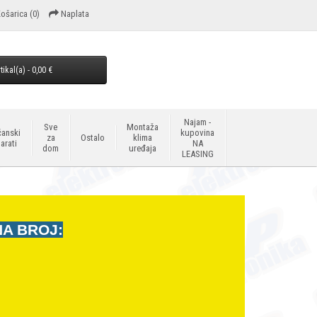
ošarica
(0)
Naplata
tikal(a) - 0,00 €
Najam -
Sve
Montaža
anski
kupovina
za
Ostalo
klima
arati
NA
dom
uređaja
LEASING
NA BROJ: