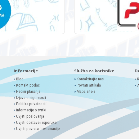
Informacije
Služba za korisnike
D
»
Blog
»
Kontaktirajte nas
»
R
»
Kontakt podaci
»
Povrati artikala
»
A
»
Načini plaćanja
»
Mapa site-a
»
Izjava o sigurnosti
»
Politika privatnosti
»
Informacije o tvrtki
»
Uvjeti poslovanja
»
Uvjeti dostave i isporuke
»
Uvjeti povrata i reklamacije