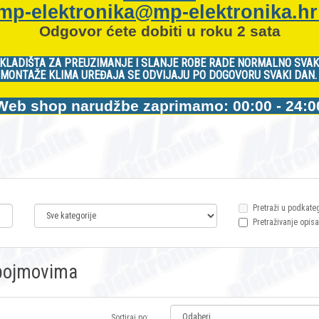
mp-elektronika@mp-elektronika.h
Odgovor ćete dobiti u roku 2 sata
KLADIŠTA ZA PREUZIMANJE I SLANJE ROBE RADE NORMALNO SVAK
MONTAŽE KLIMA UREĐAJA SE ODVIJAJU PO DOGOVORU SVAKI DAN
Web shop narudžbe zaprimamo: 00:00 - 24:0
Pretraži u podkate
Pretraživanje opisa
m pojmovima
Sortiraj po: