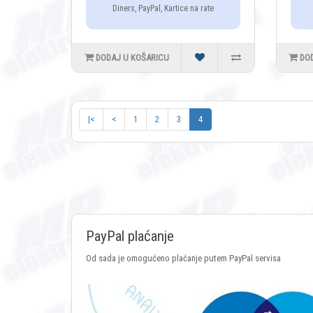
Diners, PayPal, Kartice na rate
DODAJ U KOŠARICU
DO
|<
<
1
2
3
4
PayPal plaćanje
Od sada je omogućeno plaćanje putem PayPal servisa