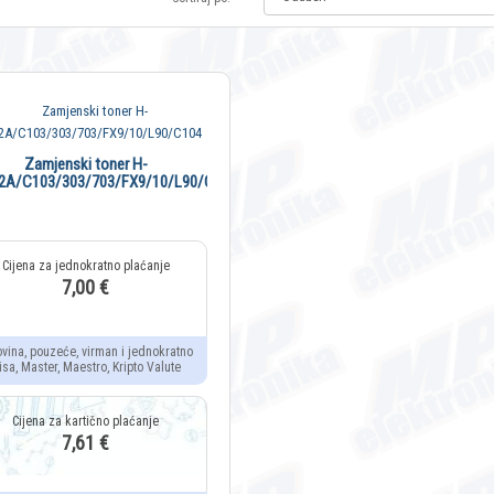
Zamjenski toner H-
2A/C103/303/703/FX9/10/L90/C104
7,00 €
ovina, pouzeće, virman i jednokratno
isa, Master, Maestro, Kripto Valute
7,61 €