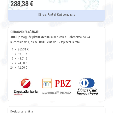
288,38 €
Diners, PayPal, Kartice na rate
OBROČNO PLAĆANJE:
Artikl je moguće platiti kreditnim karticama u obrocima do 24
mjesečnih rata, osim
ERSTE Visa
do 12 mjesečnih rata.
1
x
265,31 €
3
x
96,01 €
6
x
48,01 €
12
x
24,00 €
24
x
12,00 €