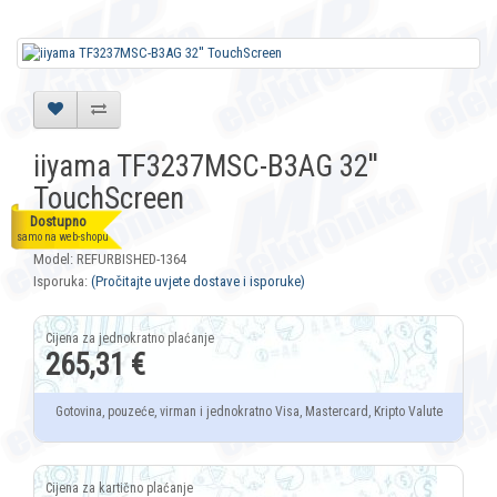
iiyama TF3237MSC-B3AG 32''
TouchScreen
Dostupno
Šifra: 10951
samo na web-shopu
Model: REFURBISHED-1364
Isporuka:
(Pročitajte uvjete dostave i isporuke)
265,31 €
Gotovina, pouzeće, virman i jednokratno Visa, Mastercard, Kripto Valute