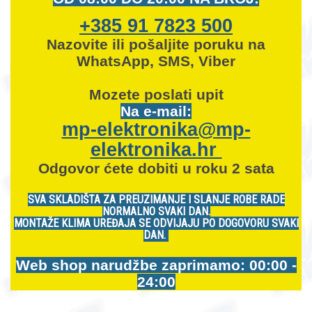
+385 91 7823 500
Nazovite ili pošaljite poruku na
WhatsApp, SMS, Viber
Mozete
poslati upit
Na e-mail:
mp-elektronika@mp-
elektronika.hr
Odgovor ćete dobiti u roku 2 sata
SVA SKLADIŠTA ZA PREUZIMANJE I SLANJE ROBE RADE
NORMALNO SVAKI DAN.
MONTAŽE KLIMA UREĐAJA SE ODVIJAJU PO DOGOVORU SVAKI
DAN.
Web shop narudžbe zaprimamo: 00:00 -
24:00