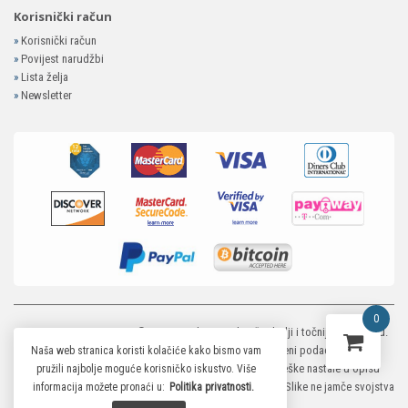
Korisnički račun
»
Korisnički račun
»
Povijest narudžbi
»
Lista želja
»
Newsletter
0
MP-ELEKTRONIKA SHOP
© 2026. Trudimo se dati što bolji i točniji opis i sliku.
Unatoč tome, ne možemo garantirati da su svi navedeni podaci i slike u
Naša web stranica koristi kolačiće kako bismo vam
potpunosti točni. Ne odgovaramo za eventualne pogreške nastale u opisu
pružili najbolje moguće korisničko iskustvo. Više
proizvoda, greške prilikom štampanja te promjene cijena. Slike ne jamče svojstva
informacija možete pronaći u:
Politika privatnosti.
proizvoda.