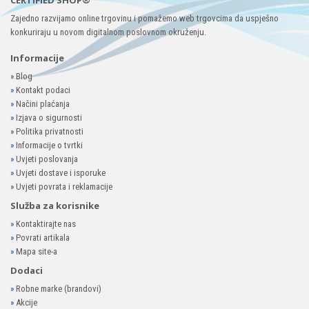
CERTIFIED SHOP®
Zajedno razvijamo online trgovinu i pomažemo web trgovcima da uspješno
konkuriraju u novom digitalnom poslovnom okruženju.
Informacije
»
Blog
»
Kontakt podaci
»
Načini plaćanja
»
Izjava o sigurnosti
»
Politika privatnosti
»
Informacije o tvrtki
»
Uvjeti poslovanja
»
Uvjeti dostave i isporuke
»
Uvjeti povrata i reklamacije
Služba za korisnike
»
Kontaktirajte nas
»
Povrati artikala
»
Mapa site-a
Dodaci
»
Robne marke (brandovi)
»
Akcije