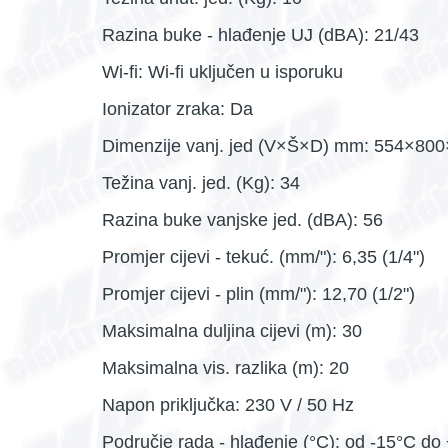
Razina buke - hlađenje UJ (dBA): 21/43
Wi-fi: Wi-fi uključen u isporuku
Ionizator zraka: Da
Dimenzije vanj. jed (V×Š×D) mm: 554×80
Težina vanj. jed. (Kg): 34
Razina buke vanjske jed. (dBA): 56
Promjer cijevi - tekuć. (mm/"): 6,35 (1/4")
Promjer cijevi - plin (mm/"): 12,70 (1/2")
Maksimalna duljina cijevi (m): 30
Maksimalna vis. razlika (m): 20
Napon priključka: 230 V / 50 Hz
Područje rada - hlađenje (°C): od -15°C do