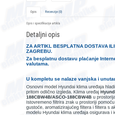
Opis
Recenzije (0)
Opis i specifikacije artikla
Detaljni opis
ZA ARTIKL BESPLATNA DOSTAVA IL
ZAGREBU.
Za besplatnu dostavu plaćanje Interne
valutama.
U kompletu se nalaze vanjska i unutar
Osnovni model Hyundai klima uređaja hladi v
pritom odlično izgleda. Klima uređaj
Hyunda
188CBW4B/ASCO-188CBW4B
u prostori
Istovremeno filtrira zrak u prostoriji pomoću 
gustoće, aromatizirajućeg filtera i filtera 
modelu Hyundai klima uređaja osigurava i io