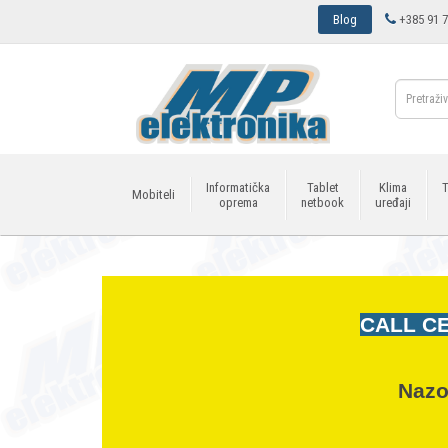
Blog
+385 91 7
Informatička
Tablet
Klima
T
Mobiteli
oprema
netbook
uređaji
CALL CE
Nazo