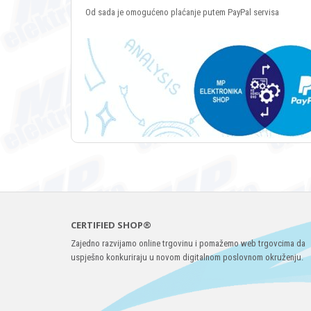
Od sada je omogućeno plaćanje putem PayPal servisa
CERTIFIED SHOP®
Zajedno razvijamo online trgovinu i pomažemo web trgovcima da
uspješno konkuriraju u novom digitalnom poslovnom okruženju.