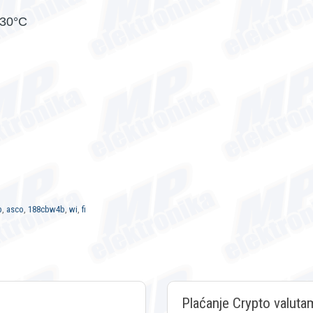
+30°C
b
,
asco
,
188cbw4b
,
wi
,
fi
Plaćanje Crypto valuta