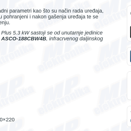
dni parametri kao što su način rada uređaja,
ju pohranjeni i nakon gašenja uređaja te se
enju.
Plus 5.3 kW sastoji se od unutarnje jedinice
e
ASCO-188CBW4B
, infracrvenog daljinskog
80×220