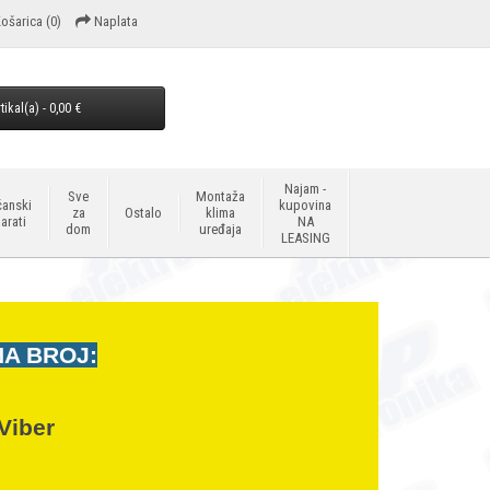
ošarica
(0)
Naplata
tikal(a) - 0,00 €
Najam -
Sve
Montaža
anski
kupovina
za
Ostalo
klima
arati
NA
dom
uređaja
LEASING
NA BROJ:
Viber