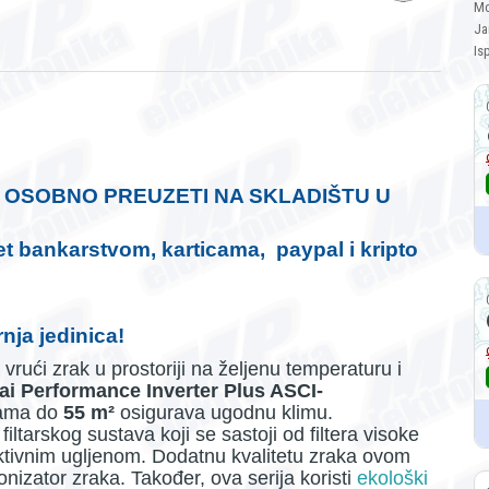
Mo
Ja
Is
I OSOBNO PREUZETI NA SKLADIŠTU U
t bankarstvom, karticama, paypal i kripto
nja jedinica!
rući zrak u prostoriji na željenu temperaturu i
i Performance Inverter Plus ASCI-
jama do
55 m²
osigurava ugodnu klimu.
filtarskog sustava koji se sastoji od filtera visoke
s aktivnim ugljenom. Dodatnu kvalitetu zraka ovom
nizator zraka. Također, ova serija koristi
ekološki