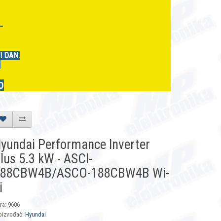
r
I DAN.
.
0
yundai Performance Inverter
lus 5.3 kW - ASCI-
88CBW4B/ASCO-188CBW4B Wi-
i
fra: 9606
oizvođač:
Hyundai