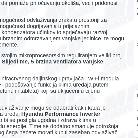
 da pomaže pri očuvanju okoliša, već i pridonosi
mogućnost odvlaživanja zraka u prostoriji za
 mogućnost dogrijavanja u prijelaznim
i kondenzatora učinkovito sprječavaju razvoj
nja ubrzanim odmrzavanjem vanjske jedinice, te mogu
lemente.
 svojim mikroprocesorskim reguliranjem veliki broj
Slijedi me, 5 brzina ventilatora vanjske
nfracrvenog daljinskog upravljača i WiFi modula
e i podešavanje funkcija klima uređaja putem
nu ili tabletu) koji su uključeni u cijenu
 odvlaživanje mogu se odabrati čak i kada je
ma uređaj
Hyundai Performance Inverter
 bi se postigla ugodna i zdrava klima u
u energije. Time se dodatno smanjuje potrošnja
bog čega nećete morati kupiti zaseban odvlaživač