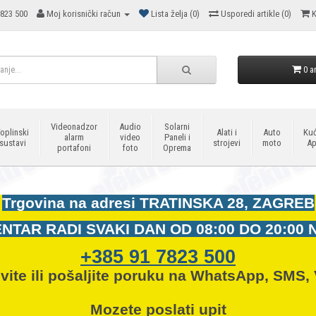
823 500
Moj korisnički račun
Lista želja (0)
Usporedi artikle (0)
K
0 ar
Videonadzor
Audio
Solarni
oplinski
Alati i
Auto
Kuć
alarm
video
Paneli i
sustavi
strojevi
moto
Ap
portafoni
foto
Oprema
Trgovina na adresi
TRATINSKA 28, ZAGREB
NTAR RADI SVAKI DAN OD
08:00 DO 20:00 
+385 91 7823 500
vite ili pošaljite poruku na WhatsApp, SMS, 
Mozete
poslati upit