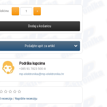
Količina:
Dodaj u košaricu
Podrška kupcima
+385 91 7823 500 ili
mp-elektronika@mp-elektronika.hr
0 recenzija
/
Napišite recenziju