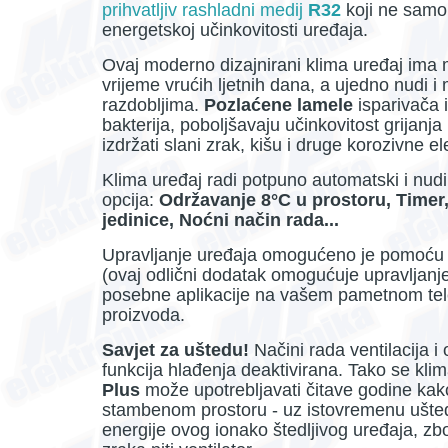
prihvatljiv rashladni medij
R32
koji ne samo
energetskoj učinkovitosti uređaja.
Ovaj moderno dizajnirani klima uređaj ima 
vrijeme vrućih ljetnih dana, a ujedno nudi i
razdobljima.
Pozlaćene lamele
isparivača 
bakterija, poboljšavaju učinkovitost grija
izdržati slani zrak, kišu i druge korozivne e
Klima uređaj radi potpuno automatski i nudi
opcija:
Održavanje 8°C u prostoru, Timer, 
jedinice, Noćni način rada...
Upravljanje uređaja omogućeno je pomoću i
(ovaj odlični dodatak omogućuje upravljanj
posebne aplikacije na vašem pametnom telefo
proizvoda.
Savjet za uštedu!
Načini rada ventilacija i
funkcija hlađenja deaktivirana. Tako se kli
Plus
može upotrebljavati čitave godine kako
stambenom prostoru - uz istovremenu ušted
energije ovog ionako štedljivog uređaja, z