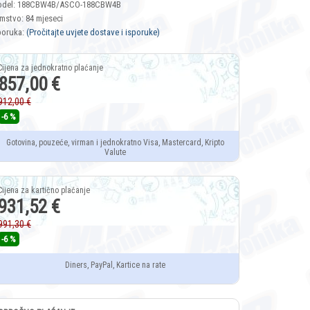
del: 188CBW4B/ASCO-188CBW4B
mstvo: 84 mjeseci
poruka:
(Pročitajte uvjete dostave i isporuke)
857,00 €
912,00 €
-6 %
Gotovina, pouzeće, virman i jednokratno Visa, Mastercard, Kripto
Valute
931,52 €
991,30 €
-6 %
Diners, PayPal, Kartice na rate