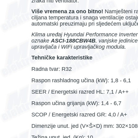
zraka niti ventilator.
Više vremena za ono bitno!
Namješteni ra
ciljana temperatura i snaga ventilacije osta
automatski preuzimaju pri sljedećem uključ
Klima uređaj Hyundai Performance Inverter 
oznake
ASCI-188CBW4B
, vanjske jedinic
upravljača i WiFi upravljačkog modula.
Tehničke karakteristike
Radna tvar: R32
Raspon rashladnog učina (kW): 1,8 - 6,1
SEER / Energetski razred HL: 7,1 / A++
Raspon učina grijanja (kW): 1,4 - 6,7
SCOP / Energetski razred GR: 4,0 / A+
Dimenzije unut. jed (V×Š×D) mm: 302×10
Težina unut. jed. (Kg): 10