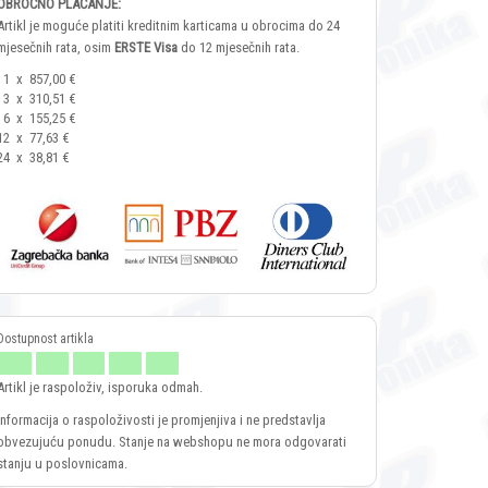
OBROČNO PLAĆANJE:
Artikl je moguće platiti kreditnim karticama u obrocima do 24
mjesečnih rata, osim
ERSTE Visa
do 12 mjesečnih rata.
1
x
857,00 €
3
x
310,51 €
6
x
155,25 €
12
x
77,63 €
24
x
38,81 €
Artikl je raspoloživ, isporuka odmah.
Informacija o raspoloživosti je promjenjiva i ne predstavlja
obvezujuću ponudu. Stanje na webshopu ne mora odgovarati
stanju u poslovnicama.