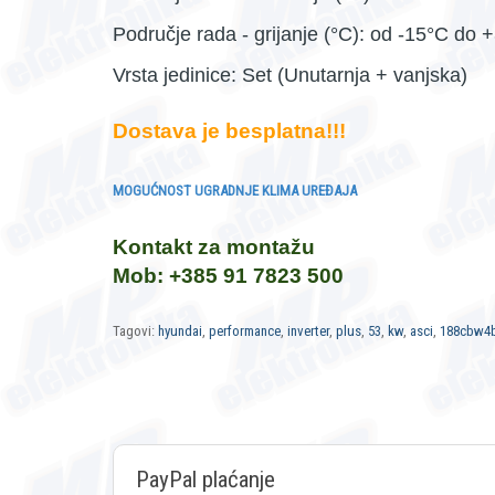
Područje rada - grijanje (°C): od -15°C do 
Vrsta jedinice: Set (Unutarnja + vanjska)
Dostava je besplatna!!!
MOGUĆNOST UGRADNJE KLIMA UREĐAJA
Kontakt za montažu
Mob: +385 91 7823 500
Tagovi:
hyundai
,
performance
,
inverter
,
plus
,
53
,
kw
,
asci
,
188cbw4
PayPal plaćanje