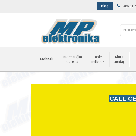
Blog
+385 91 7
Informatička
Tablet
Klima
T
Mobiteli
oprema
netbook
uređaji
CALL CE