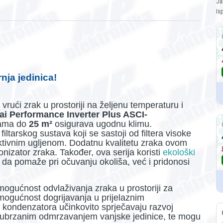
Ja
Is
nja jedinica!
rući zrak u prostoriji na željenu temperaturu i
i Performance Inverter Plus ASCI-
jama do
25 m²
osigurava ugodnu klimu.
filtarskog sustava koji se sastoji od filtera visoke
s aktivnim ugljenom. Dodatnu kvalitetu zraka ovom
nizator zraka. Također, ova serija koristi
ekološki
 da pomaže pri očuvanju okoliša, već i pridonosi
mogućnost odvlaživanja zraka u prostoriji za
 mogućnost dogrijavanja u prijelaznim
i kondenzatora učinkovito sprječavaju razvoj
nja ubrzanim odmrzavanjem vanjske jedinice, te mogu