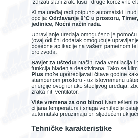
izdržati slani zrak, kišu i druge korozivne e
Klima uređaj radi potpuno automatski i nudi
opcija:
Održavanje 8°C u prostoru, Timer, 
jedinice, Noćni način rada.
Upravljanje uređaja omogućeno je pomoću i
(ovaj odlični dodatak omogućuje upravljanj
posebne aplikacije na vašem pametnom telefo
proizvoda.
Savjet za uštedu!
Načini rada ventilacija i
funkcija hlađenja deaktivirana. Tako se kli
Plus
može upotrebljavati čitave godine kako
stambenom prostoru - uz istovremenu ušted
energije ovog ionako štedljivog uređaja, z
zraka niti ventilator.
Više vremena za ono bitno!
Namješteni ra
ciljana temperatura i snaga ventilacije osta
automatski preuzimaju pri sljedećem uključ
Tehničke karakteristike