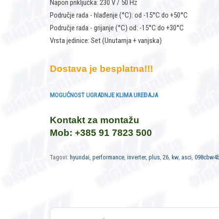
Napon priključka: 230 V / 50 Hz
Područje rada - hlađenje (°C): od -15°C do +50°C
Područje rada - grijanje (°C) od: -15°C do +30°C
Vrsta jedinice: Set (Unutarnja + vanjska)
Dostava je besplatna!!!
MOGUĆNOST UGRADNJE KLIMA UREĐAJA
Kontakt za montažu
Mob: +385 91 7823 500
Tagovi:
hyundai
,
performance
,
inverter
,
plus
,
26
,
kw
,
asci
,
098cbw4