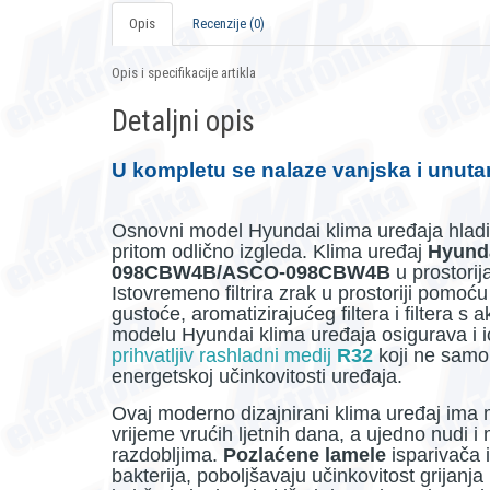
Opis
Recenzije (0)
Opis i specifikacije artikla
Detaljni opis
U kompletu se nalaze vanjska i unutar
Osnovni model Hyundai klima uređaja hladi v
pritom odlično izgleda. Klima uređaj
Hyunda
098CBW4B/ASCO-098CBW4B
u prostori
Istovremeno filtrira zrak u prostoriji pomoću 
gustoće, aromatizirajućeg filtera i filtera 
modelu Hyundai klima uređaja osigurava i io
prihvatljiv rashladni medij
R32
koji ne samo
energetskoj učinkovitosti uređaja.
Ovaj moderno dizajnirani klima uređaj ima 
vrijeme vrućih ljetnih dana, a ujedno nudi i
razdobljima.
Pozlaćene lamele
isparivača 
bakterija, poboljšavaju učinkovitost grija