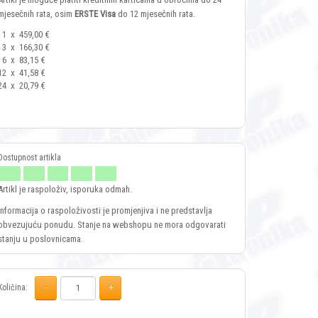
mjesečnih rata, osim
ERSTE Visa
do 12 mjesečnih rata.
1
x
459,00 €
3
x
166,30 €
6
x
83,15 €
12
x
41,58 €
24
x
20,79 €
Artikl je raspoloživ, isporuka odmah.
Informacija o raspoloživosti je promjenjiva i ne predstavlja
obvezujuću ponudu. Stanje na webshopu ne mora odgovarati
stanju u poslovnicama.
Količina: