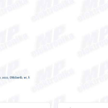
b
,
asco
,
098cbw4b
,
wi
,
fi