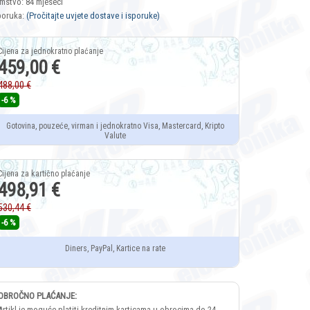
mstvo: 84 mjeseci
poruka:
(Pročitajte uvjete dostave i isporuke)
459,00 €
488,00 €
-6 %
Gotovina, pouzeće, virman i jednokratno Visa, Mastercard, Kripto
Valute
498,91 €
530,44 €
-6 %
Diners, PayPal, Kartice na rate
OBROČNO PLAĆANJE:
Artikl je moguće platiti kreditnim karticama u obrocima do 24