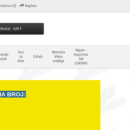
ošarica
(0)
Naplata
tikal(a) - 0,00 €
Najam -
Sve
Montaža
anski
kupovina
za
Ostalo
klima
arati
NA
dom
uređaja
LEASING
NA BROJ: