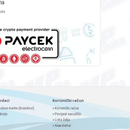
ma
luta
odaci
Korisnički račun
obne marke (brandovi)
»
Korisnički račun
kcije
»
Povijest narudžbi
»
Lista želja
»
Newsletter