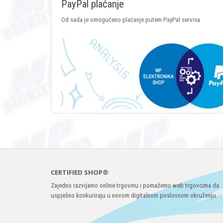
PayPal plaćanje
Od sada je omogućeno plaćanje putem PayPal servisa
CERTIFIED SHOP®
Zajedno razvijamo online trgovinu i pomažemo web trgovcima da
uspješno konkuriraju u novom digitalnom poslovnom okruženju.