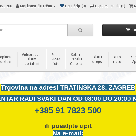
823 500
Moj korisnički račun
Lista želja (0)
Usporedi artikle (0)
K
0 ar
Videonadzor
Audio
Solarni
oplinski
Alati i
Auto
Kuć
alarm
video
Paneli i
sustavi
strojevi
moto
Ap
portafoni
foto
Oprema
Trgovina na adresi
TRATINSKA 28, ZAGREB
NTAR RADI SVAKI DAN OD
08:00 DO 20:00 
+385 91 7823 500
ili pošaljite upit
Na e-mail: