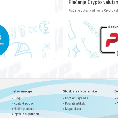
Plaćanje Crypto valuta
Plaćanje putem svih vrsta Crypto va
Informacije
Služba za korisnike
D
»
Blog
»
Kontaktirajte nas
»
R
»
Kontakt podaci
»
Povrati artikala
»
A
»
Načini plaćanja
»
Mapa site-a
»
Izjava o sigurnosti