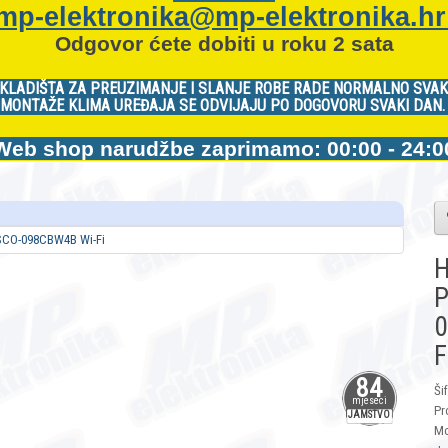
mp-elektronika@mp-elektronika.h
Odgovor ćete dobiti u roku 2 sata
KLADIŠTA ZA PREUZIMANJE I SLANJE ROBE RADE NORMALNO SVAK
MONTAŽE KLIMA UREĐAJA SE ODVIJAJU PO DOGOVORU SVAKI DAN
Web shop narudžbe zaprimamo: 00:00 - 24:0
H
P
0
F
84
Ši
mjeseci
Pr
JAMSTVO
Mo