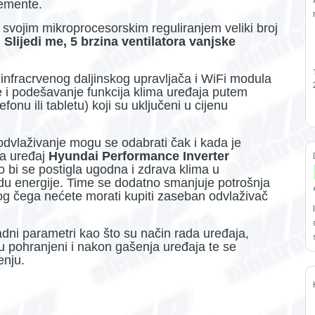
lemente.
 svojim mikroprocesorskim reguliranjem veliki broj
Slijedi me, 5 brzina ventilatora vanjske
nfracrvenog daljinskog upravljača i WiFi modula
e i podešavanje funkcija klima uređaja putem
nu ili tabletu) koji su uključeni u cijenu
 odvlaživanje mogu se odabrati čak i kada je
ma uređaj
Hyundai Performance Inverter
 bi se postigla ugodna i zdrava klima u
u energije. Time se dodatno smanjuje potrošnja
bog čega nećete morati kupiti zaseban odvlaživač
dni parametri kao što su način rada uređaja,
ju pohranjeni i nakon gašenja uređaja te se
enju.