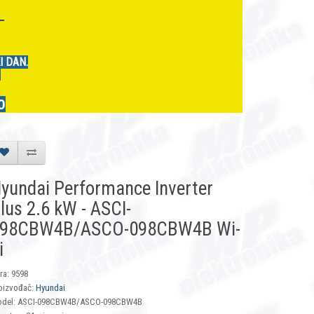
r
I DAN.
.
0
yundai Performance Inverter
lus 2.6 kW - ASCI-
98CBW4B/ASCO-098CBW4B Wi-
i
fra: 9598
oizvođač:
Hyundai
del: ASCI-098CBW4B/ASCO-098CBW4B