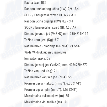
Radna tvar: R32
Raspon rashladnog učina (kW): 0,9 - 3,4
SEER / Energetski razred HL: 6,2 / A++
Raspon učina grijanja (kW): 0,8 - 3,4
SCOP / Energetski razred GR: 4,0 / A+
Dimenzije unut. jed (V×Š×D) mm: 285×715×194
Težina unut. jed. (Kg): 6.7
Razina buke - hlađenje UJ (dBA): 21.5/37
Wi-fi: Wi-fi uključen u isporuku
Ionizator zraka: Da
Dimenzije vanj. jed (V×Š×D) mm: 495×720×270
Težina vanj. jed. (Kg): 21
Razina buke vanjske jed. (dBA): 55
Promjer cijevi - tekuć. (mm/"): 6,35 (1/4")
Promjer cijevi - plin (mm/"): 9,52 (3/8")
Maksimalna duljina cijevi (m): 25
Maksimalna vis. razlika (m): 10