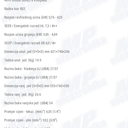
Wi-Fi modul dolazi u kompletu
Radna tvar R32
Raspon rashladnog učina (kW) 0,76 - 4,25
SEER / Energetski razred HL 7,3 / A++
Raspon učina grijanja (kW) 0,45 - 4,69
SCOP / Energetski razred GR 4,0 / A+
Dimenzije unut. jed (V×Š×D) mm 621×794×206
Težina unut. jed. (Kg) 14.9
Razina buke - hlađenje UJ (dBA) 27/37
Razina buke - grijanje UJ (dBA) 27/37
Dimenzije vanj. jed (V×Š×D) mm 555×765×303
Težina vanj. jed. (Kg) 26.6
Razina buke vanjske jed. (dBA) 54
Promjer cijevi - tekuć. (mm/") 6,35 (1/4")
Promjer cijevi - plin (mm/") 9,52 (3/8")