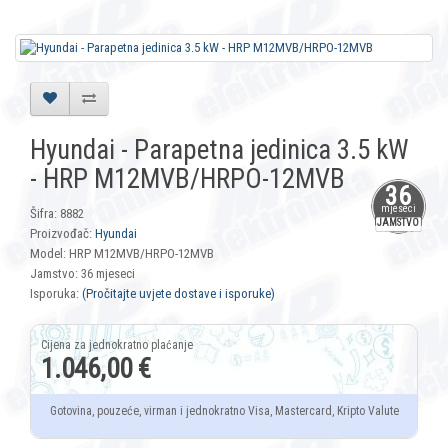
Hyundai - Parapetna jedinica 3.5 kW
- HRP M12MVB/HRPO-12MVB
36
mjeseci
Šifra: 8882
JAMSTVO
Proizvođač:
Hyundai
Model: HRP M12MVB/HRPO-12MVB
Jamstvo: 36 mjeseci
Isporuka:
(Pročitajte uvjete dostave i isporuke)
1.046,00 €
Gotovina, pouzeće, virman i jednokratno Visa, Mastercard, Kripto Valute