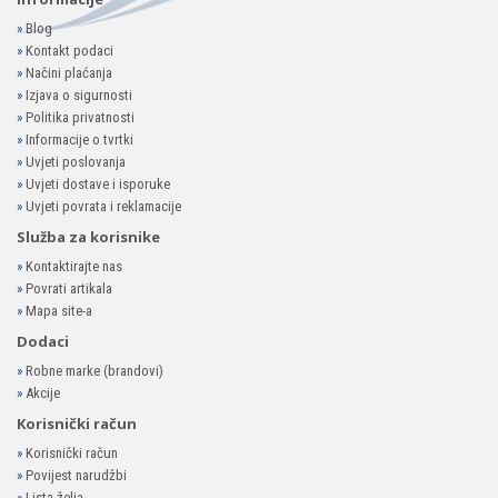
»
Blog
»
Kontakt podaci
»
Načini plaćanja
»
Izjava o sigurnosti
»
Politika privatnosti
»
Informacije o tvrtki
»
Uvjeti poslovanja
»
Uvjeti dostave i isporuke
»
Uvjeti povrata i reklamacije
Služba za korisnike
»
Kontaktirajte nas
»
Povrati artikala
»
Mapa site-a
Dodaci
»
Robne marke (brandovi)
»
Akcije
Korisnički račun
»
Korisnički račun
»
Povijest narudžbi
»
Lista želja