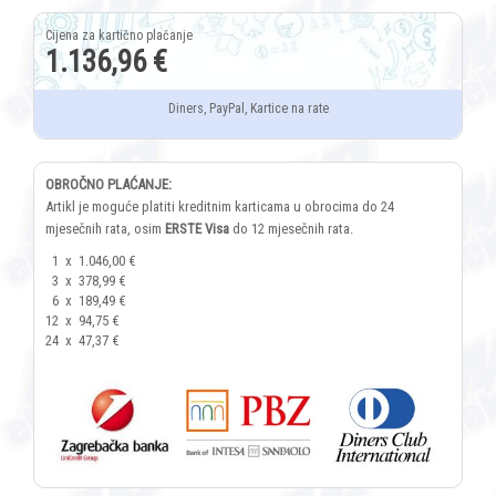
1.136,96 €
Diners, PayPal, Kartice na rate
OBROČNO PLAĆANJE:
Artikl je moguće platiti kreditnim karticama u obrocima do 24
mjesečnih rata, osim
ERSTE Visa
do 12 mjesečnih rata.
1
x
1.046,00 €
3
x
378,99 €
6
x
189,49 €
12
x
94,75 €
24
x
47,37 €