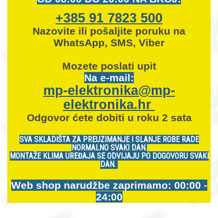
+385 91 7823 500
Nazovite ili pošaljite poruku na
WhatsApp, SMS, Viber
Mozete
poslati upit
Na e-mail:
mp-elektronika@mp-
elektronika.hr
Odgovor ćete dobiti u roku 2 sata
SVA SKLADIŠTA ZA PREUZIMANJE I SLANJE ROBE RADE
NORMALNO SVAKI DAN.
MONTAŽE KLIMA UREĐAJA SE ODVIJAJU PO DOGOVORU SVAKI
DAN.
Web shop narudžbe zaprimamo: 00:00 -
24:00