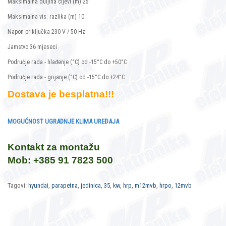
Maksimalna duljina cijevi (m) 25
Maksimalna vis. razlika (m) 10
Napon priključka 230 V / 50 Hz
Jamstvo 36 mjeseci
Područje rada - hlađenje (°C) od -15°C do +50°C
Područje rada - grijanje (°C) od -15°C do +24°C
Dostava je besplatna!!!
MOGUĆNOST UGRADNJE KLIMA UREĐAJA
Kontakt za montažu
Mob: +385 91 7823 500
Tagovi:
hyundai
,
parapetna
,
jedinica
,
35
,
kw
,
hrp
,
m12mvb
,
hrpo
,
12mvb