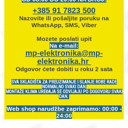
+385 91 7823 500
Nazovite ili pošaljite poruku na
WhatsApp, SMS, Viber
Mozete
poslati upit
Na e-mail:
mp-elektronika@mp-
elektronika.hr
Odgovor ćete dobiti u roku 2 sata
SVA SKLADIŠTA ZA PREUZIMANJE I SLANJE ROBE RADE
NORMALNO SVAKI DAN.
MONTAŽE KLIMA UREĐAJA SE ODVIJAJU PO DOGOVORU SVAKI
DAN.
Web shop narudžbe zaprimamo: 00:00 -
24:00