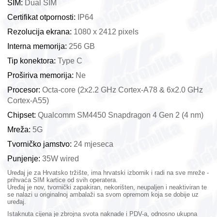
SIM: 
Dual SIM
Certifikat otpornosti: 
IP64
Rezolucija ekrana: 
1080 x 2412 pixels
Interna memorija: 
256 GB
Tip konektora: 
Type C
Proširiva memorija: 
Ne
Procesor: 
Octa-core (2x2.2 GHz Cortex-A78 & 6x2.0 GHz
Cortex-A55)
Chipset: 
Qualcomm SM4450 Snapdragon 4 Gen 2 (4 nm)
Mreža: 
5G
Tvorničko jamstvo: 
24 mjeseca
Punjenje: 
35W wired
Uređaj je za Hrvatsko tržište, ima hrvatski izbornik i radi na sve mreže -
prihvaća SIM kartice od svih operatera.
Uređaj je nov, tvornički zapakiran, nekorišten, neupaljen i neaktiviran te
se nalazi u originalnoj ambalaži sa svom opremom koja se dobije uz
uređaj.
Istaknuta cijena je zbrojna svota naknade i PDV-a, odnosno ukupna