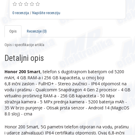
0 recenzija
/
Napišite recenziju
Opis
Recenzije (0)
Opis i specifikacije artikla
Detaljni opis
Honor 200 Smart
, telefon s dugotrajnom baterijom od 5200
mAH, 4 GB RAM-a i 256 GB kapaciteta, u crnoj boji
6,8 inčni zaslon - FullHD+ - Stereo zvučnici - IP64 otpornost na
vodu i prašinu - Qualcomm Snapdragon 4 Gen 2 procesor - 4 GB
virtualno proširivog RAM-a - 256 GB kapaciteta - 50 Mpx
stražnja kamera - 5 MPx prednja kamera - 5200 baterija mAh -
35 W brzo punjenje - Otisak prsta senzor - Android 14 (MagicOS
8.0 sloj) - crna
Honor 200 Smart, 5G pametni telefon otporan na vodu, prašinu
i udarce zahvaljujući IP64 certifikatu otpornosti. Ovaj 6,8-inčni