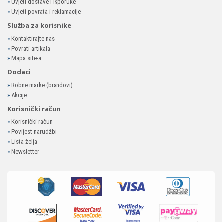
»
Uvjeti dostave i isporuke
»
Uvjeti povrata i reklamacije
Služba za korisnike
»
Kontaktirajte nas
»
Povrati artikala
»
Mapa site-a
Dodaci
»
Robne marke (brandovi)
»
Akcije
Korisnički račun
»
Korisnički račun
»
Povijest narudžbi
»
Lista želja
»
Newsletter