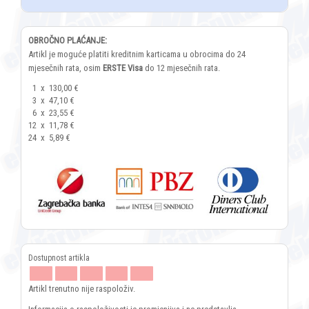
OBROČNO PLAĆANJE:
Artikl je moguće platiti kreditnim karticama u obrocima do 24
mjesečnih rata, osim
ERSTE Visa
do 12 mjesečnih rata.
1
x
130,00 €
3
x
47,10 €
6
x
23,55 €
12
x
11,78 €
24
x
5,89 €
Artikl trenutno nije raspoloživ.