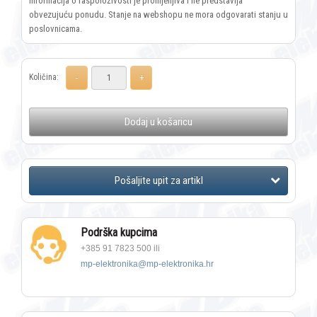
Informacija o raspoloživosti je promjenjiva i ne predstavlja
obvezujuću ponudu. Stanje na webshopu ne mora odgovarati stanju u
poslovnicama.
Količina:
Dodaj u košaricu
Podrška kupcima
+385 91 7823 500 ili
mp-elektronika@mp-elektronika.hr