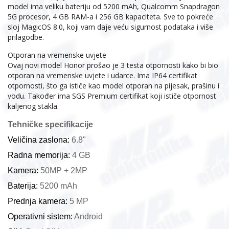
model ima veliku bateriju od 5200 mAh, Qualcomm Snapdragon
5G procesor, 4 GB RAM-a i 256 GB kapaciteta. Sve to pokreće
sloj MagicOS 8.0, koji vam daje veću sigurnost podataka i više
prilagodbe.
Otporan na vremenske uvjete
Ovaj novi model Honor prošao je 3 testa otpornosti kako bi bio
otporan na vremenske uvjete i udarce. Ima IP64 certifikat
otpornosti, što ga ističe kao model otporan na pijesak, prašinu i
vodu. Također ima SGS Premium certifikat koji ističe otpornost
kaljenog stakla.
Tehničke specifikacije
Veličina zaslona: 
6.8"
Radna memorija: 
4 GB
Kamera: 
50MP + 2MP
Baterija: 
5200 mAh
Prednja kamera: 
5 MP
Operativni sistem: 
Android