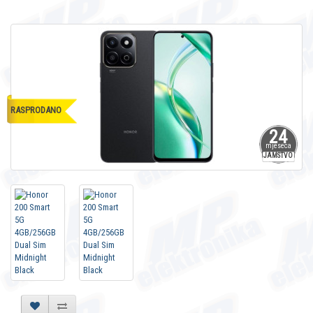
RASPRODANO
24
mjeseca
JAMSTVO