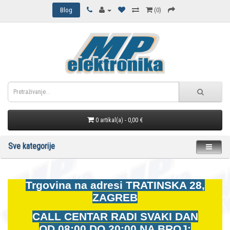
Blog
(0)
0 artikal(a) - 0,00 €
Sve kategorije
Trgovina na adresi
TRATINSKA 28,
ZAGREB
CALL CENTAR RADI SVAKI DAN
OD
08:00 DO 20:00 NA BROJ: