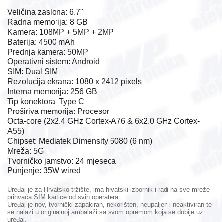
Veličina zaslona: 6.7"
Radna memorija: 8 GB
Kamera: 108MP + 5MP + 2MP
Baterija: 4500 mAh
Prednja kamera: 50MP
Operativni sistem: Android
SIM: Dual SIM
Rezolucija ekrana: 1080 x 2412 pixels
Interna memorija: 256 GB
Tip konektora: Type C
Proširiva memorija: Procesor
Octa-core (2x2.4 GHz Cortex-A76 & 6x2.0 GHz Cortex-
A55)
Chipset: Mediatek Dimensity 6080 (6 nm)
Mreža: 5G
Tvorničko jamstvo: 24 mjeseca
Punjenje: 35W wired
Uređaj je za Hrvatsko tržište, ima hrvatski izbornik i radi na sve mreže -
prihvaća SIM kartice od svih operatera.
Uređaj je nov, tvornički zapakiran, nekorišten, neupaljen i neaktiviran te
se nalazi u originalnoj ambalaži sa svom opremom koja se dobije uz
uređaj.