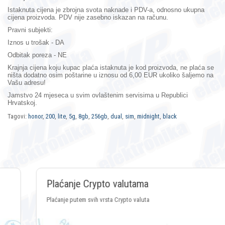
Istaknuta cijena je zbrojna svota naknade i PDV-a, odnosno ukupna
cijena proizvoda. PDV nije zasebno iskazan na računu.
Pravni subjekti:
Iznos u trošak - DA
Odbitak poreza - NE
Krajnja cijena koju kupac plaća istaknuta je kod proizvoda, ne plaća se
ništa dodatno osim poštarine u iznosu od 6,00 EUR ukoliko šaljemo na
Vašu adresu!
Jamstvo 24 mjeseca
u svim ovlaštenim servisima u Republici
Hrvatskoj.
Tagovi:
honor
,
200
,
lite
,
5g
,
8gb
,
256gb
,
dual
,
sim
,
midnight
,
black
Plaćanje Crypto valutama
Plaćanje putem svih vrsta Crypto valuta