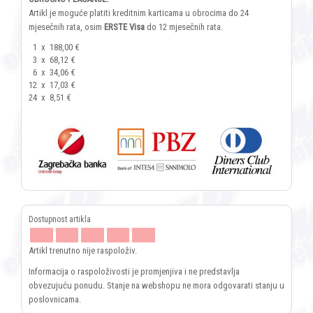
Artikl je moguće platiti kreditnim karticama u obrocima do 24
mjesečnih rata, osim
ERSTE Visa
do 12 mjesečnih rata.
1
x
188,00 €
3
x
68,12 €
6
x
34,06 €
12
x
17,03 €
24
x
8,51 €
Artikl trenutno nije raspoloživ.
Informacija o raspoloživosti je promjenjiva i ne predstavlja
obvezujuću ponudu. Stanje na webshopu ne mora odgovarati stanju u
poslovnicama.