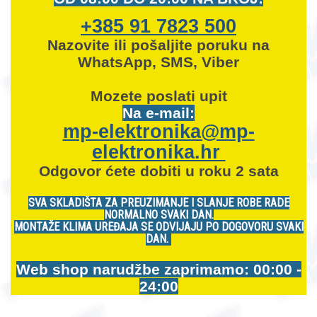
+385 91 7823 500
Nazovite ili pošaljite poruku na
WhatsApp, SMS, Viber
Mozete
poslati upit
Na e-mail:
mp-elektronika@mp-
elektronika.hr
Odgovor ćete dobiti u roku 2 sata
SVA SKLADIŠTA ZA PREUZIMANJE I SLANJE ROBE RADE
NORMALNO SVAKI DAN.
MONTAŽE KLIMA UREĐAJA SE ODVIJAJU PO DOGOVORU SVAKI
DAN.
Web shop narudžbe zaprimamo: 00:00 -
24:00