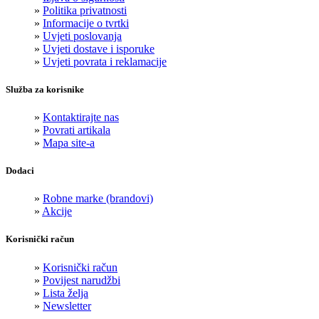
»
Politika privatnosti
»
Informacije o tvrtki
»
Uvjeti poslovanja
»
Uvjeti dostave i isporuke
»
Uvjeti povrata i reklamacije
Služba za korisnike
»
Kontaktirajte nas
»
Povrati artikala
»
Mapa site-a
Dodaci
»
Robne marke (brandovi)
»
Akcije
Korisnički račun
»
Korisnički račun
»
Povijest narudžbi
»
Lista želja
»
Newsletter