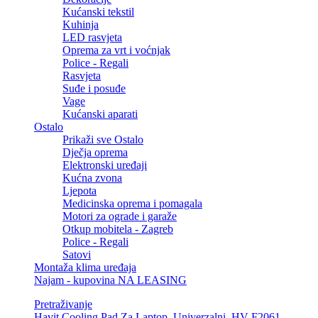
Kućanski tekstil
Kuhinja
LED rasvjeta
Oprema za vrt i voćnjak
Police - Regali
Rasvjeta
Suđe i posuđe
Vage
Kućanski aparati
Ostalo
Prikaži sve Ostalo
Dječja oprema
Elektronski uređaji
Kućna zvona
Ljepota
Medicinska oprema i pomagala
Motori za ograde i garaže
Otkup mobitela - Zagreb
Police - Regali
Satovi
Montaža klima uređaja
Najam - kupovina NA LEASING
Pretraživanje
Havit Cooling Pad Za Laptop, Univerzalni, HV-F2061