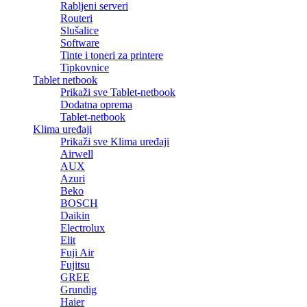
Rabljeni serveri
Routeri
Slušalice
Software
Tinte i toneri za printere
Tipkovnice
Tablet netbook
Prikaži sve Tablet-netbook
Dodatna oprema
Tablet-netbook
Klima uređaji
Prikaži sve Klima uređaji
Airwell
AUX
Azuri
Beko
BOSCH
Daikin
Electrolux
Elit
Fuji Air
Fujitsu
GREE
Grundig
Haier