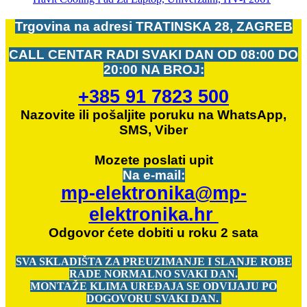
Trgovina na adresi
TRATINSKA 28, ZAGREB
CALL CENTAR RADI SVAKI DAN OD
08:00 DO
20:00 NA BROJ:
+385 91 7823 500
Nazovite ili pošaljite poruku na WhatsApp,
SMS, Viber
Mozete
poslati upit
Na e-mail:
mp-elektronika@mp-
elektronika.hr
Odgovor ćete dobiti u roku 2 sata
SVA SKLADIŠTA ZA PREUZIMANJE I SLANJE ROBE
RADE NORMALNO SVAKI DAN.
MONTAŽE KLIMA UREĐAJA SE ODVIJAJU PO
DOGOVORU SVAKI DAN.