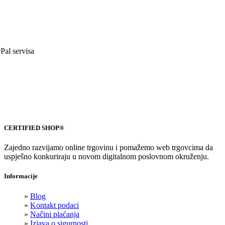
CERTIFIED SHOP®
Zajedno razvijamo online trgovinu i pomažemo web trgovcima da
uspješno konkuriraju u novom digitalnom poslovnom okruženju.
Informacije
»
Blog
»
Kontakt podaci
»
Načini plaćanja
»
Izjava o sigurnosti