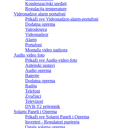
Kondenzacijski uređaji
Regulacija temperature
Videonadzor alarm portafoni
Prikaži sve Videonadzor-alarm-portafoni
Dodatna oprema
Vatrodojava
Videonadzor
Alarm
Portafoni
Montaža video nadzora
Audio video foto
Prikaži sve Audio-video-foto
Antenski sustavi
Audio oprema
Baterije
Dodatna oprema
Radija
Telefoni
Zvučnici
Televizori
DVB-T2 prijemnik
Solarni Paneli i Oprema
Prikaži sve Solarni Paneli i Oprema
Inverteri - Regulatori punjenja
Ostala solarna oprema