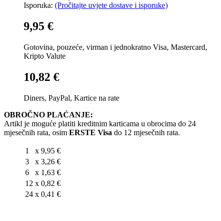
Isporuka:
(Pročitajte uvjete dostave i isporuke)
9,95 €
Gotovina, pouzeće, virman i jednokratno Visa, Mastercard,
Kripto Valute
10,82 €
Diners, PayPal, Kartice na rate
OBROČNO PLAĆANJE:
Artikl je moguće platiti kreditnim karticama u obrocima do 24
mjesečnih rata, osim
ERSTE Visa
do 12 mjesečnih rata.
1
x
9,95 €
3
x
3,26 €
6
x
1,63 €
12
x
0,82 €
24
x
0,41 €