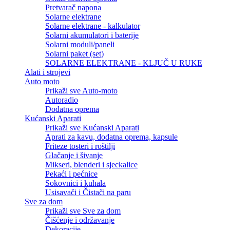
Pretvarač napona
Solarne elektrane
Solarne elektrane - kalkulator
Solarni akumulatori i baterije
Solarni moduli/paneli
Solarni paket (set)
SOLARNE ELEKTRANE - KLJUČ U RUKE
Alati i strojevi
Auto moto
Prikaži sve Auto-moto
Autoradio
Dodatna oprema
Kućanski Aparati
Prikaži sve Kućanski Aparati
Aprati za kavu, dodatna oprema, kapsule
Friteze tosteri i roštilji
Glačanje i šivanje
Mikseri, blenderi i sjeckalice
Pekaći i pećnice
Sokovnici i kuhala
Usisavači i Čistači na paru
Sve za dom
Prikaži sve Sve za dom
Čišćenje i održavanje
Dekoracije