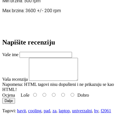
Min brzina: 500 rpm
Max brzina: 3600 +/- 200 rpm
Napišite recenziju
Vaše ime
Vaša recenzija
Napomena:
HTML tagovi nisu dopušteni i ne prikazuju se kao
HTML!
Ocjena
Loše
Dobro
Dalje
Tagovi:
havit
,
cooling
,
pad
,
za
,
laptop
,
univerzalni
,
hv
,
f2061