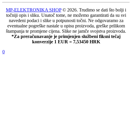
MP-ELEKTRONIKA SHOP
© 2026. Trudimo se dati što bolji i
točniji opis i sliku. Unatoč tome, ne možemo garantirati da su svi
navedeni podaci i slike u potpunosti točni. Ne odgovaramo za
eventualne pogreške nastale u opisu proizvoda, greške prilikom
štampanja te promjene cijena. Slike ne jamče svojstva proizvoda.
*Za preračunavanje je primjenjen službeni fiksni tečaj
konverzije 1 EUR = 7,53450 HRK
0