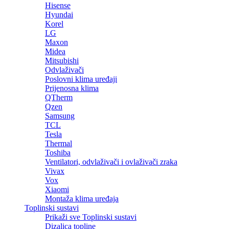
Hisense
Hyundai
Korel
LG
Maxon
Midea
Mitsubishi
Odvlaživači
Poslovni klima uređaji
Prijenosna klima
QTherm
Qzen
Samsung
TCL
Tesla
Thermal
Toshiba
Ventilatori, odvlaživači i ovlaživači zraka
Vivax
Vox
Xiaomi
Montaža klima uređaja
Toplinski sustavi
Prikaži sve Toplinski sustavi
Dizalica topline