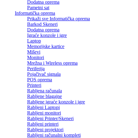
Dodatna oprema
Pametni sat
Informatička oprema
Prikaži sve Informatička oprema
Barkod Skeneri
Dodatna oprema
Igraće konzole i igre
Laptop
Memorijske kartice
Miševi
Monitori
Mrežna i Wireless oprema
Periferija
Pojačivač signala
POS oprema
Printeri
Rabljena računala
Rabljene blagajne
Rabljene igraće konzole i igre
Rabljeni Laptopi
Rabljeni monitori
Rabljeni Printer/Skeneri
Rabljeni printeri
Rabljeni projektori
Rabljeni računalni kompleti