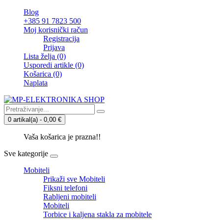
Blog
+385 91 7823 500
Moj korisnički račun
Registracija
Prijava
Lista želja (0)
Usporedi artikle (0)
Košarica
(0)
Naplata
0 artikal(a) - 0,00 €
Vaša košarica je prazna!!
Sve kategorije
Mobiteli
Prikaži sve Mobiteli
Fiksni telefoni
Rabljeni mobiteli
Mobiteli
Torbice i kaljena stakla za mobitele