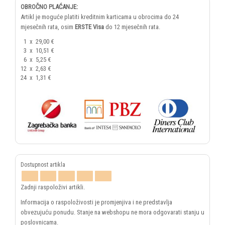
OBROČNO PLAĆANJE:
Artikl je moguće platiti kreditnim karticama u obrocima do 24
mjesečnih rata, osim
ERSTE Visa
do 12 mjesečnih rata.
1
x
29,00 €
3
x
10,51 €
6
x
5,25 €
12
x
2,63 €
24
x
1,31 €
Zadnji raspoloživi artikli.
Informacija o raspoloživosti je promjenjiva i ne predstavlja
obvezujuću ponudu. Stanje na webshopu ne mora odgovarati stanju u
poslovnicama.