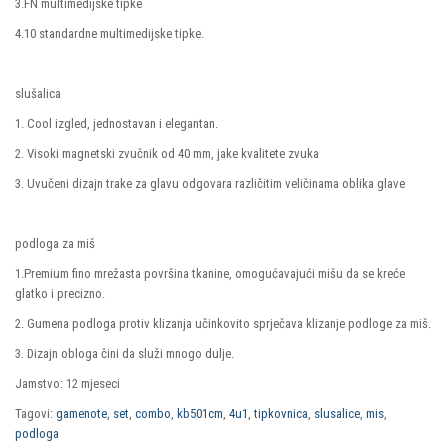
3.FN multimedijske tipke
4.10 standardne multimedijske tipke.
slušalica
1. Cool izgled, jednostavan i elegantan.
2. Visoki magnetski zvučnik od 40 mm, jake kvalitete zvuka
3. Uvučeni dizajn trake za glavu odgovara različitim veličinama oblika glave
podloga za miš
1.Premium fino mrežasta površina tkanine, omogućavajući mišu da se kreće
glatko i precizno.
2. Gumena podloga protiv klizanja učinkovito sprječava klizanje podloge za miš.
3. Dizajn obloga čini da služi mnogo dulje.
Jamstvo: 12 mjeseci
Tagovi:
gamenote
,
set
,
combo
,
kb501cm
,
4u1
,
tipkovnica
,
slusalice
,
mis
,
podloga