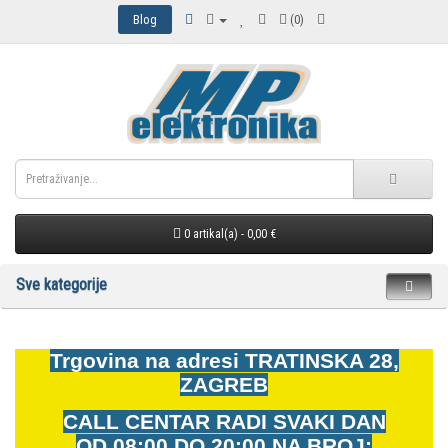
Blog
(0)
0 artikal(a) - 0,00 €
Sve kategorije
Trgovina na adresi
TRATINSKA 28,
ZAGREB
CALL CENTAR RADI SVAKI DAN
OD
08:00 DO 20:00 NA BROJ: