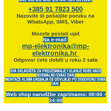
+385 91 7823 500
Nazovite ili pošaljite poruku na
WhatsApp, SMS, Viber
Mozete
poslati upit
Na e-mail:
mp-elektronika@mp-
elektronika.hr
Odgovor ćete dobiti u roku 2 sata
SVA SKLADIŠTA ZA PREUZIMANJE I SLANJE ROBE RADE
NORMALNO SVAKI DAN.
MONTAŽE KLIMA UREĐAJA SE ODVIJAJU PO DOGOVORU SVAKI
DAN.
Web shop narudžbe zaprimamo: 00:00 -
24:00