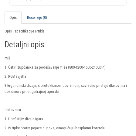
Opis
Recenzije (0)
Opis i specifikacije artikla
Detaljni opis
miš
1. Četiri zupčanika za podešavanje miša (800-1200-1600-2400DPI)
2. RGB svjetla
3.Ergonomski dizajn, s protukliznom površinom, savršeno pristaje dlanovima i
bez umora pri dugotrajnoj uporabi.
tipkovnica
1. Upečatljiv dizajn igara
2.19 tipke protiv pojave duhova, omogućuju besplatnu kontrolu