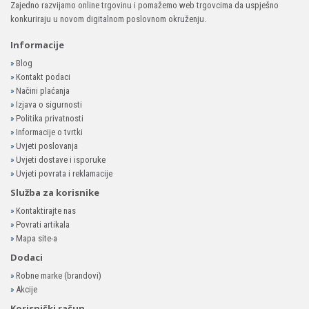
Zajedno razvijamo online trgovinu i pomažemo web trgovcima da uspješno
konkuriraju u novom digitalnom poslovnom okruženju.
Informacije
»
Blog
»
Kontakt podaci
»
Načini plaćanja
»
Izjava o sigurnosti
»
Politika privatnosti
»
Informacije o tvrtki
»
Uvjeti poslovanja
»
Uvjeti dostave i isporuke
»
Uvjeti povrata i reklamacije
Služba za korisnike
»
Kontaktirajte nas
»
Povrati artikala
»
Mapa site-a
Dodaci
»
Robne marke (brandovi)
»
Akcije
Korisnički račun