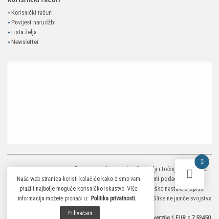
»
Korisnički račun
»
Povijest narudžbi
»
Lista želja
»
Newsletter
0
MP-ELEKTRONIKA SHOP
© 2026. Trudimo se dati što bolji i točniji opis i sliku.
Unatoč tome, ne možemo garantirati da su svi navedeni podaci i slike u
Naša web stranica koristi kolačiće kako bismo vam
potpunosti točni. Ne odgovaramo za eventualne pogreške nastale u opisu
pružili najbolje moguće korisničko iskustvo. Više
proizvoda, greške prilikom štampanja te promjene cijena. Slike ne jamče svojstva
informacija možete pronaći u:
Politika privatnosti.
proizvoda.
Prihvaćam
*Za preračunavanje je primjenjen službeni fiksni tečaj konverzije 1 EUR = 7,53450