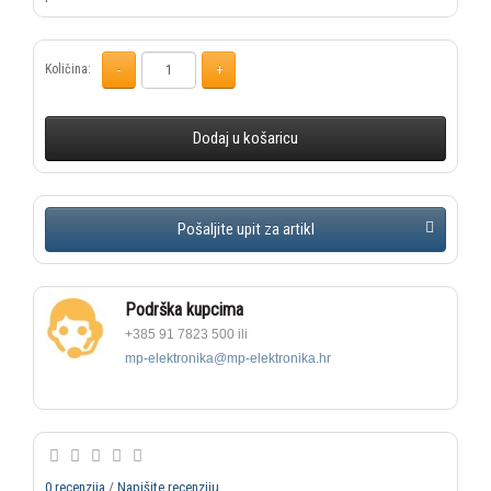
Količina:
Dodaj u košaricu
Podrška kupcima
+385 91 7823 500 ili
mp-elektronika@mp-elektronika.hr
0 recenzija
/
Napišite recenziju