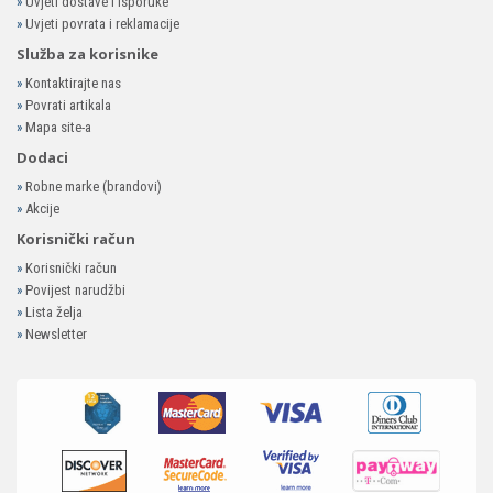
»
Uvjeti dostave i isporuke
»
Uvjeti povrata i reklamacije
Služba za korisnike
»
Kontaktirajte nas
»
Povrati artikala
»
Mapa site-a
Dodaci
»
Robne marke (brandovi)
»
Akcije
Korisnički račun
»
Korisnički račun
»
Povijest narudžbi
»
Lista želja
»
Newsletter