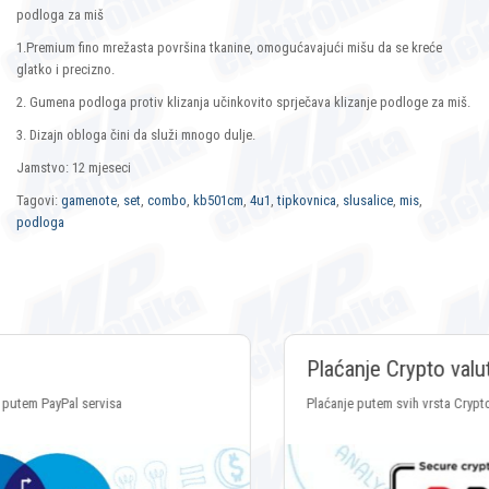
podloga za miš
1.Premium fino mrežasta površina tkanine, omogućavajući mišu da se kreće
glatko i precizno.
2. Gumena podloga protiv klizanja učinkovito sprječava klizanje podloge za miš.
3. Dizajn obloga čini da služi mnogo dulje.
Jamstvo: 12 mjeseci
Tagovi:
gamenote
,
set
,
combo
,
kb501cm
,
4u1
,
tipkovnica
,
slusalice
,
mis
,
podloga
Plaćanje Crypto valutama
Plaćanje putem svih vrsta Crypto valuta