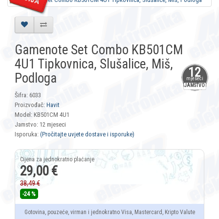
Gamenote Set Combo KB501CM
4U1 Tipkovnica, Slušalice, Miš,
12
Podloga
mjeseci
JAMSTVO
Šifra: 6033
Proizvođač:
Havit
Model: KB501CM 4U1
Jamstvo: 12 mjeseci
Isporuka:
(Pročitajte uvjete dostave i isporuke)
29,00 €
38,49 €
-24 %
Gotovina, pouzeće, virman i jednokratno Visa, Mastercard, Kripto Valute