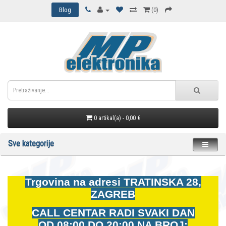
Blog
(0)
0 artikal(a) - 0,00 €
Sve kategorije
Trgovina na adresi
TRATINSKA 28,
ZAGREB
CALL CENTAR RADI SVAKI DAN
OD
08:00 DO 20:00 NA BROJ: