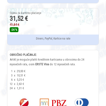
31,52 €
41,84 €
-24 %
Diners, PayPal, Kartice na rate
OBROČNO PLAĆANJE:
Artikl je moguće platiti kreditnim karticama u obrocima do 24
mjesečnih rata, osim
ERSTE Visa
do 12 mjesečnih rata.
1
x
29,00 €
3
x
10,51 €
6
x
5,25 €
12
x
2,63 €
24
x
1,31 €