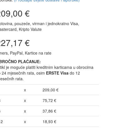
209,00 €
tovina, pouzeće, virman i jednokratno Visa,
stercard, Kripto Valute
227,17 €
ners, PayPal, Kartice na rate
BROČNO PLAĆANJE:
tikl je moguće platiti kreditnim karticama u obrocima
 24 mjesečnih rata, osim
ERSTE Visa
do 12
esečnih rata.
1
x
209,00 €
3
x
75,72 €
6
x
37,86 €
12
x
18,93 €