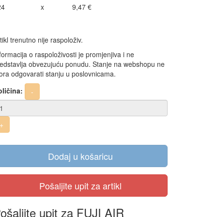
24
x
9,47 €
tikl trenutno nije raspoloživ.
formacija o raspoloživosti je promjenjiva i ne
edstavlja obvezujuću ponudu. Stanje na webshopu ne
ra odgovarati stanju u poslovnicama.
ličina:
Dodaj u košaricu
ošaljite upit za FUJI AIR