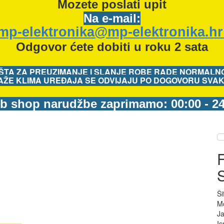
Mozete
poslati upit
Na e-mail:
mp-elektronika@mp-elektronika.h
Odgovor ćete dobiti u roku 2 sata
ŠTA ZA PREUZIMANJE I SLANJE ROBE RADE NORMALNO
ŽE KLIMA UREĐAJA SE ODVIJAJU PO DOGOVORU SVAK
b shop narudžbe zaprimamo: 00:00 - 24
F
Ši
M
J
Is