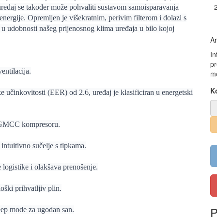
uređaj se također može pohvaliti sustavom samoisparavanja
energije. Opremljen je višekratnim, perivim filterom i dolazi s
 u udobnosti našeg prijenosnog klima uređaja u bilo kojoj
Ar
In
pr
entilacija.
mo
Ko
ke učinkovitosti (EER) od 2.6, uređaj je klasificiran u energetski
om GMCC kompresoru.
 intuitivno sučelje s tipkama.
logistike i olakšava prenošenje.
ški prihvatljiv plin.
P
sleep mode za ugodan san.