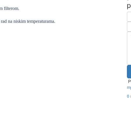
p
m filterom.
 rad na niskim temperaturama.
P
mp
0 