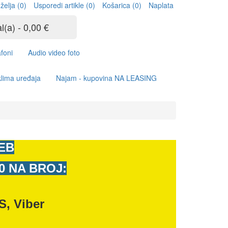
 želja (0)
Usporedi artikle (0)
Košarica
(0)
Naplata
al(a) - 0,00 €
foni
Audio video foto
lima uređaja
Najam - kupovina NA LEASING
EB
00 NA BROJ:
S, Viber