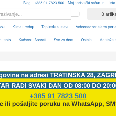
Blog
+385 91 7823 500
Moj korisnički račun
Lista
0 artik
ook
Klima uređaji
Toplinski sustavi
Videonadzor alarm porta
o moto
Kućanski Aparati
Sve za dom
Ostalo
Montaža k
govina na adresi
TRATINSKA 28, ZAGR
AR RADI SVAKI DAN OD
08:00 DO 20:
+385 91 7823 500
e ili pošaljite poruku na WhatsApp, SM