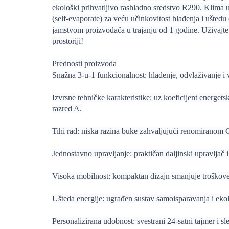
ekološki prihvatljivo rashladno sredstvo R290. Klima 
(self-evaporate) za veću učinkovitost hlađenja i uštedu 
jamstvom proizvođača u trajanju od 1 godine. Uživajte
prostoriji!
Prednosti proizvoda
Snažna 3-u-1 funkcionalnost: hlađenje, odvlaživanje i v
Izvrsne tehničke karakteristike: uz koeficijent energets
razred A.
Tihi rad: niska razina buke zahvaljujući renomiran
Jednostavno upravljanje: praktičan daljinski upravljač i
Visoka mobilnost: kompaktan dizajn smanjuje troškove 
Ušteda energije: ugrađen sustav samoisparavanja i ekolo
Personalizirana udobnost: svestrani 24-satni tajmer i 