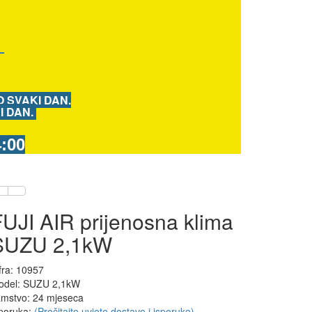
r
 SVAKI DAN.
I DAN.
:00
UJI AIR prijenosna klima
SUZU 2,1kW
fra: 10957
odel: SUZU 2,1kW
amstvo: 24 mjeseca
poruka:
(Pročitajte uvjete dostave i isporuke)