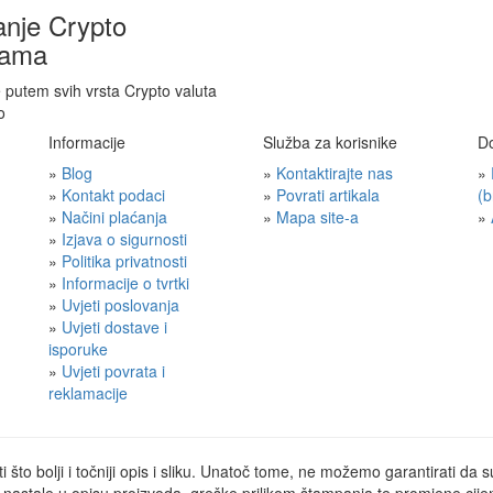
anje Crypto
tama
 putem svih vrsta Crypto valuta
Informacije
Služba za korisnike
D
»
Blog
»
Kontaktirajte nas
»
»
Kontakt podaci
»
Povrati artikala
(b
»
Načini plaćanja
»
Mapa site-a
»
»
Izjava o sigurnosti
»
Politika privatnosti
»
Informacije o tvrtki
»
Uvjeti poslovanja
»
Uvjeti dostave i
isporuke
»
Uvjeti povrata i
reklamacije
što bolji i točniji opis i sliku. Unatoč tome, ne možemo garantirati da s