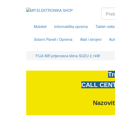
Mobiteli
Informatička oprema
Tablet netb
Solarni Paneli i Oprema
Alati i strojevi
Aut
FUJI AIR prijenosna klima SUZU 2,1kW
Tr
CALL CENT
Nazovit