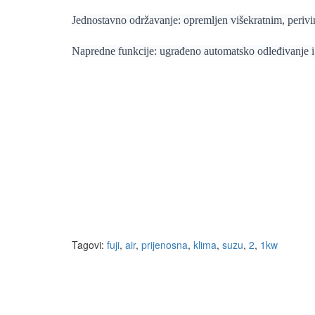
Jednostavno održavanje: opremljen višekratnim, perivi
Napredne funkcije: ugrađeno automatsko odleđivanje i
Tagovi:
fuji
,
air
,
prijenosna
,
klima
,
suzu
,
2
,
1kw