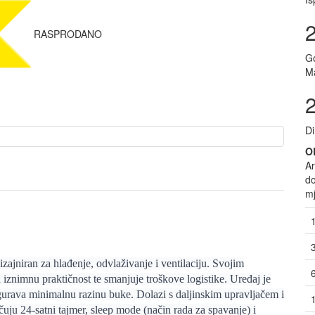
RASPRODANO
Go
Ma
Di
O
Ar
do
mj
zajniran za hlađenje, odvlaživanje i ventilaciju. Svojim
znimnu praktičnost te smanjuje troškove logistike. Uređaj je
ava minimalnu razinu buke. Dolazi s daljinskim upravljačem i
uju 24-satni tajmer, sleep mode (način rada za spavanje) i