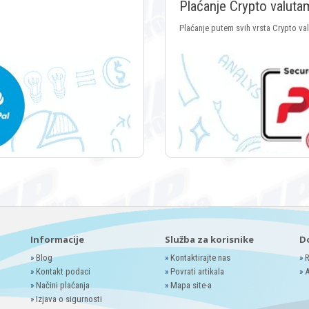
Plaćanje Crypto valuta
Plaćanje putem svih vrsta Crypto va
Informacije
Služba za korisnike
D
»
Blog
»
Kontaktirajte nas
»
R
»
Kontakt podaci
»
Povrati artikala
»
A
»
Načini plaćanja
»
Mapa site-a
»
Izjava o sigurnosti