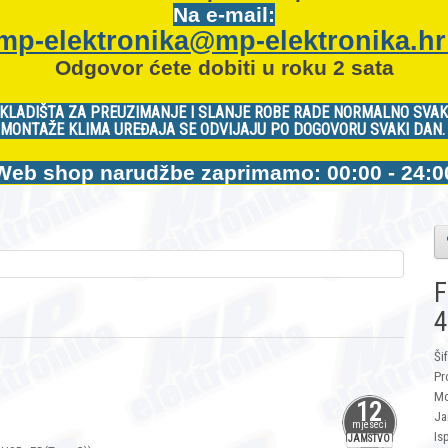
Na e-mail:
mp-elektronika@mp-elektronika.h
Odgovor ćete dobiti u roku 2 sata
KLADIŠTA ZA PREUZIMANJE I SLANJE ROBE RADE NORMALNO SVAK
MONTAŽE KLIMA UREĐAJA SE ODVIJAJU PO DOGOVORU SVAKI DAN
Web shop narudžbe zaprimamo: 00:00 - 24:0
F
4
Ši
Pr
Mo
12
Ja
mjeseci
Is
JAMSTVO