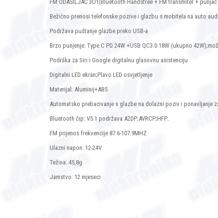
FM ODAŠILJAČ 3U1(Bluetooth Handsfree + FM transmiter + punja
Bežično prenosi telefonske pozive i glazbu s mobitela na auto au
Podržava puštanje glazbe preko USB-a
Brzo punjenje: Type C PD 24W +USB QC3.0 18W (ukupno 42W);može
Podrška za Siri i Google digitalnu glasovnu asistenciju
Digitalni LED ekran;Plavo LED osvjetljenje
Materijal: Aluminij+ABS
Automatsko prebacivanje s glazbe na dolazni poziv i ponavljanje z
Bluetooth čip: V5.1 podržava A2DP;AVRCP;HFP..
FM prijenos frekvencije 87.6-107.9MHZ
Ulazni napon: 12-24V
Težina: 45,8g
Jamstvo: 12 mjeseci