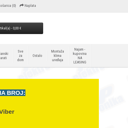
ošarica
(0)
Naplata
tikal(a) - 0,00 €
Najam -
Sve
Montaža
anski
kupovina
za
Ostalo
klima
arati
NA
dom
uređaja
LEASING
NA BROJ:
Viber