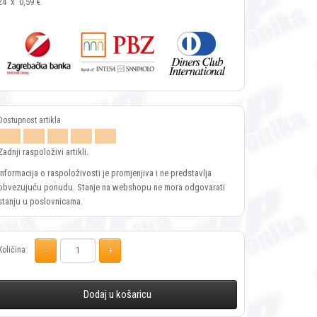
24
x
0,59 €
Zadnji raspoloživi artikli.
Informacija o raspoloživosti je promjenjiva i ne predstavlja
obvezujuću ponudu. Stanje na webshopu ne mora odgovarati
stanju u poslovnicama.
Količina:
Dodaj u košaricu