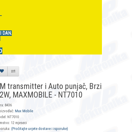
r
I DAN.
.
0
M transmitter i Auto punjač, Brzi
2W, MAXMOBILE - NT7010
fra: 8436
oizvođač:
Max Mobile
del: NT7010
mstvo: 12 mjeseci
poruka:
(Pročitajte uvjete dostave i isporuke)