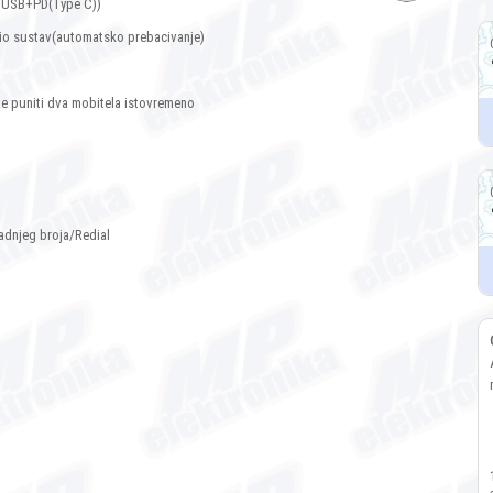
č USB+PD(Type C))
dio sustav(automatsko prebacivanje)
 puniti dva mobitela istovremeno
adnjeg broja/Redial