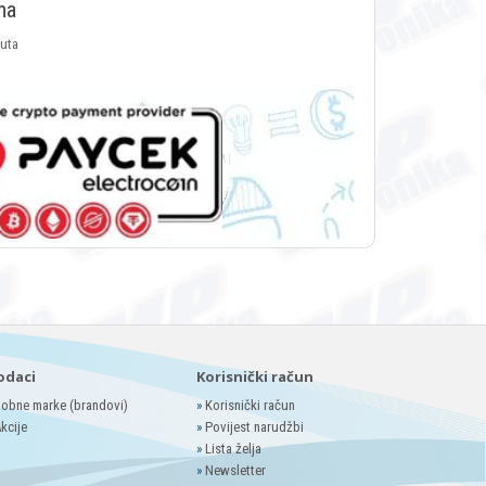
ma
luta
odaci
Korisnički račun
obne marke (brandovi)
»
Korisnički račun
kcije
»
Povijest narudžbi
»
Lista želja
»
Newsletter