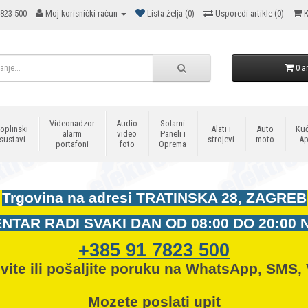
823 500
Moj korisnički račun
Lista želja (0)
Usporedi artikle (0)
K
0 ar
Videonadzor
Audio
Solarni
oplinski
Alati i
Auto
Kuć
alarm
video
Paneli i
sustavi
strojevi
moto
Ap
portafoni
foto
Oprema
Trgovina na adresi
TRATINSKA 28, ZAGREB
NTAR RADI SVAKI DAN OD
08:00 DO 20:00 
+385 91 7823 500
vite ili pošaljite poruku na WhatsApp, SMS, 
Mozete
poslati upit