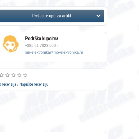
Podrška kupcima
+385 91 7823 500 ili
mp-elektronika@mp-elektronika.hr
0 recenzija
/
Napišite recenziju