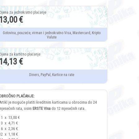
13,00 €
Gotovina, pouzeće, virman i jednokratno Visa, Mastercard, Kripto
Valute
14,13 €
Diners, PayPal, Kartice na rate
OBROČNO PLAĆANJE:
Artikl je moguće platiti kreditnim karticama u obrocima do 24
mjesečnih rata, osim
ERSTE Visa
do 12 mjesečnih rata.
1
x
13,00 €
3
x
4,71 €
6
x
2,36 €
12
x
1,18 €