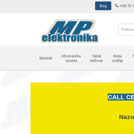
Blog
+385 91 7
Informatička
Tablet
Klima
T
Mobiteli
oprema
netbook
uređaji
CALL CE
Nazo