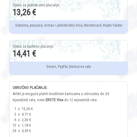
13,26 €
Gotovina, pouzeće, virman i jednokratno Visa, Mastercard, Kripto Valute
14,41 €
Diners, PayPal, Kartice na rate
OBROČNO PLAĆANJE:
Artikl je moguće platiti kreditnim karticama u obrocima do 24
mjesečnih rata, osim
ERSTE Visa
do 12 mjesečnih rata.
1
x
13,26 €
3
x
4,71 €
6
x
2,36 €
12
x
1,18 €
24
x
0,59 €