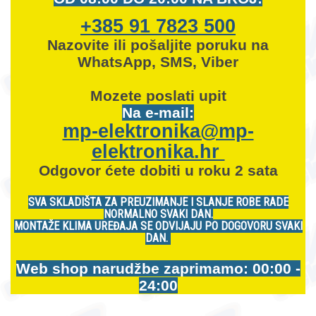
+385 91 7823 500
Nazovite ili pošaljite poruku na
WhatsApp, SMS, Viber
Mozete
poslati upit
Na e-mail:
mp-elektronika@mp-
elektronika.hr
Odgovor ćete dobiti u roku 2 sata
SVA SKLADIŠTA ZA PREUZIMANJE I SLANJE ROBE RADE
NORMALNO SVAKI DAN.
MONTAŽE KLIMA UREĐAJA SE ODVIJAJU PO DOGOVORU SVAKI
DAN.
Web shop narudžbe zaprimamo: 00:00 -
24:00