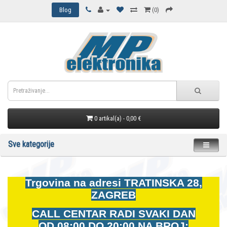
Blog
(0)
0 artikal(a) - 0,00 €
Sve kategorije
Trgovina na adresi
TRATINSKA 28,
ZAGREB
CALL CENTAR RADI SVAKI DAN
OD
08:00 DO 20:00 NA BROJ: