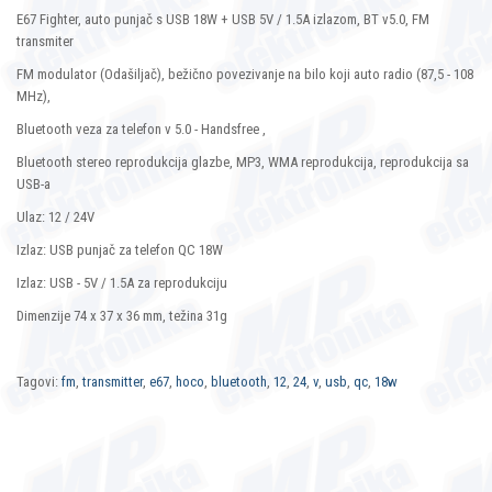
E67 Fighter, auto punjač s USB 18W + USB 5V / 1.5A izlazom, BT v5.0, FM
transmiter
FM modulator (Odašiljač), bežično povezivanje na bilo koji auto radio (87,5 - 108
MHz),
Bluetooth veza za telefon v 5.0 - Handsfree ,
Bluetooth stereo reprodukcija glazbe, MP3, WMA reprodukcija, reprodukcija sa
USB-a
Ulaz: 12 / 24V
Izlaz: USB punjač za telefon QC 18W
Izlaz: USB - 5V / 1.5A za reprodukciju
Dimenzije 74 x 37 x 36 mm, težina 31g
Tagovi:
fm
,
transmitter
,
e67
,
hoco
,
bluetooth
,
12
,
24
,
v
,
usb
,
qc
,
18w