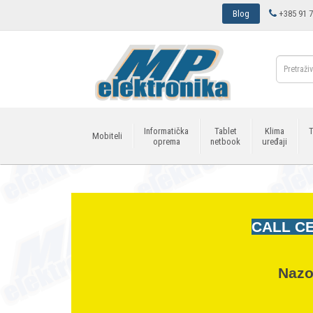
Blog
+385 91 7
Informatička
Tablet
Klima
T
Mobiteli
oprema
netbook
uređaji
CALL CE
Nazo