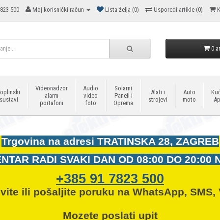
823 500
Moj korisnički račun
Lista želja (0)
Usporedi artikle (0)
K
0 ar
Videonadzor
Audio
Solarni
oplinski
Alati i
Auto
Kuć
alarm
video
Paneli i
sustavi
strojevi
moto
Ap
portafoni
foto
Oprema
Trgovina na adresi
TRATINSKA 28, ZAGREB
NTAR RADI SVAKI DAN OD
08:00 DO 20:00 
+385 91 7823 500
vite ili pošaljite poruku na WhatsApp, SMS, 
Mozete
poslati upit