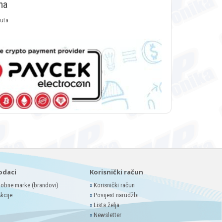
ma
luta
odaci
Korisnički račun
obne marke (brandovi)
»
Korisnički račun
kcije
»
Povijest narudžbi
»
Lista želja
»
Newsletter