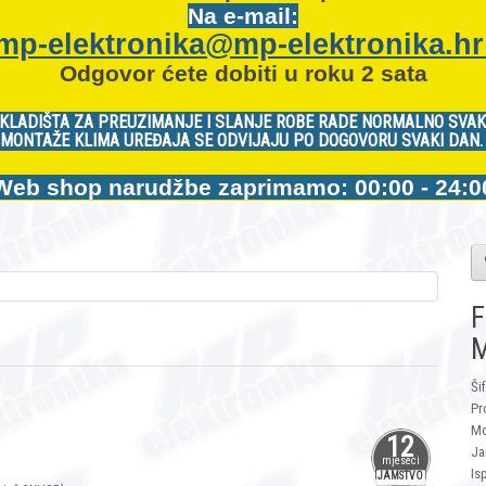
Na e-mail:
mp-elektronika@mp-elektronika.h
Odgovor ćete dobiti u roku 2 sata
KLADIŠTA ZA PREUZIMANJE I SLANJE ROBE RADE NORMALNO SVAK
MONTAŽE KLIMA UREĐAJA SE ODVIJAJU PO DOGOVORU SVAKI DAN
Web shop narudžbe zaprimamo: 00:00 - 24:0
F
M
Ši
Pr
Mo
12
Ja
mjeseci
Is
JAMSTVO