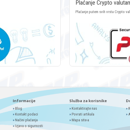
Plaćanje Crypto valuta
Plaćanje putem svih vrsta Crypto va
Informacije
Služba za korisnike
D
»
Blog
»
Kontaktirajte nas
»
R
»
Kontakt podaci
»
Povrati artikala
»
A
»
Načini plaćanja
»
Mapa site-a
»
Izjava o sigurnosti