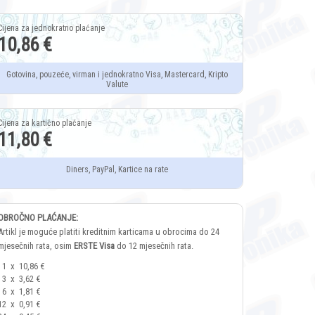
10,86 €
Gotovina, pouzeće, virman i jednokratno Visa, Mastercard, Kripto
Valute
11,80 €
Diners, PayPal, Kartice na rate
OBROČNO PLAĆANJE:
Artikl je moguće platiti kreditnim karticama u obrocima do 24
mjesečnih rata, osim
ERSTE Visa
do 12 mjesečnih rata.
1
x
10,86 €
3
x
3,62 €
6
x
1,81 €
12
x
0,91 €