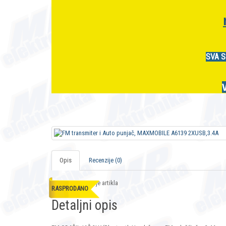
SVA S
Opis
Recenzije (0)
Opis i specifikacije artikla
RASPRODANO
Detaljni opis