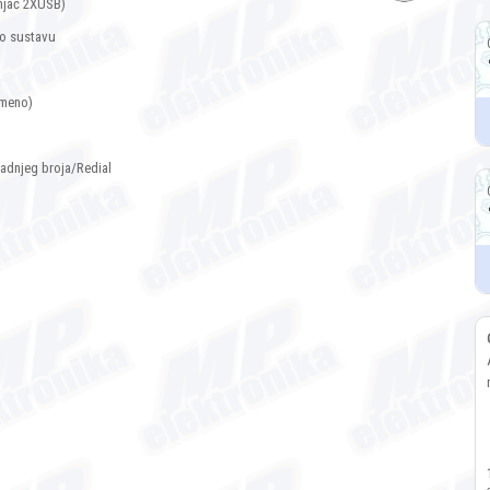
njač 2XUSB)
io sustavu
emeno)
zadnjeg broja/Redial