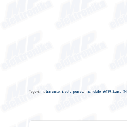
Tagovi:
fm
,
transmiter
,
i
,
auto
,
punjac
,
maxmobile
,
a6139
,
2xusb
,
34