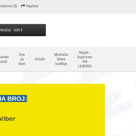
ošarica
(0)
Naplata
tikal(a) - 0,00 €
Najam -
Sve
Montaža
anski
kupovina
za
Ostalo
klima
arati
NA
dom
uređaja
LEASING
NA BROJ:
Viber