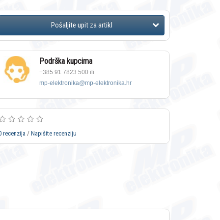
Podrška kupcima
+385 91 7823 500 ili
mp-elektronika@mp-elektronika.hr
0 recenzija
/
Napišite recenziju