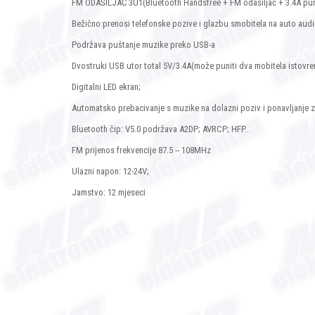
FM ODAŠILJAČ 3U1(Bluetooth Handsfree + FM odašiljač + 3.4A pu
Bežično prenosi telefonske pozive i glazbu smobitela na auto aud
Podržava puštanje muzike preko USB-a
Dvostruki USB utor total 5V/3.4A(može puniti dva mobitela istovr
Digitalni LED ekran;
Automatsko prebacivanje s muzike na dolazni poziv i ponavljanje 
Bluetooth čip: V5.0 podržava A2DP; AVRCP; HFP..
FM prijenos frekvencije 87.5 -- 108MHz
Ulazni napon: 12-24V;
Jamstvo: 12 mjeseci