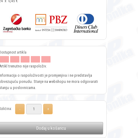
24
x
0,45 €
Artikl trenutno nije raspoloživ.
Informacija o raspoloživosti je promjenjiva i ne predstavlja
obvezujuću ponudu. Stanje na webshopu ne mora odgovarati
stanju u poslovnicama.
Količina:
Dodaj u košaricu