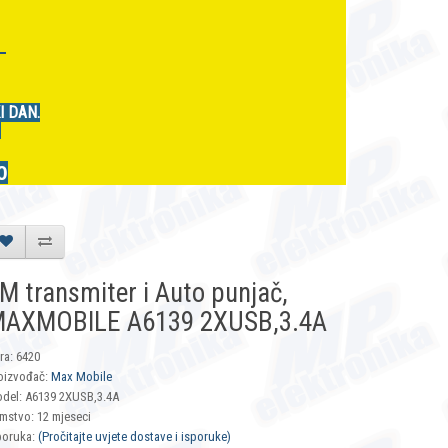
r
I DAN.
.
0
M transmiter i Auto punjač,
AXMOBILE A6139 2XUSB,3.4A
fra: 6420
oizvođač:
Max Mobile
del: A6139 2XUSB,3.4A
mstvo: 12 mjeseci
poruka:
(Pročitajte uvjete dostave i isporuke)