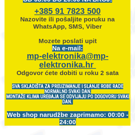
+385 91 7823 500
Nazovite ili pošaljite poruku na
WhatsApp, SMS, Viber
Mozete
poslati upit
Na e-mail:
mp-elektronika@mp-
elektronika.hr
Odgovor ćete dobiti u roku 2 sata
SVA SKLADIŠTA ZA PREUZIMANJE I SLANJE ROBE RADE
NORMALNO SVAKI DAN.
MONTAŽE KLIMA UREĐAJA SE ODVIJAJU PO DOGOVORU SVAKI
DAN.
Web shop narudžbe zaprimamo: 00:00 -
24:00