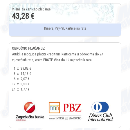
43,28 €
Diners, PayPal, Kartice na rate
OBROČNO PLAĆANJE:
Artikl je moguće platiti kreditnim karticama u obrocima do 24
mjesečnih rata, osim
ERSTE Visa
do 12 mjesečnih rata.
1
x
39,82 €
3
x
14,13 €
6
x
7,07 €
12
x
3,53 €
24
x
1,77 €