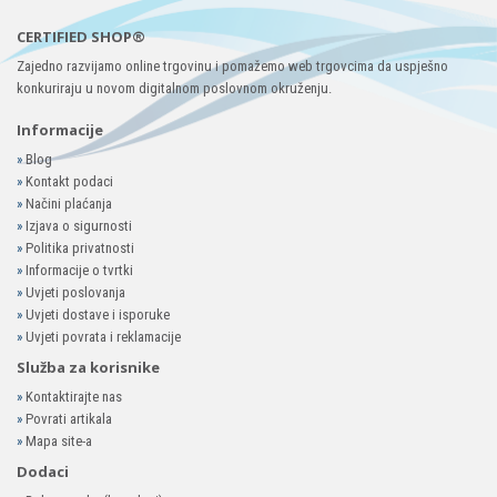
CERTIFIED SHOP®
Zajedno razvijamo online trgovinu i pomažemo web trgovcima da uspješno
konkuriraju u novom digitalnom poslovnom okruženju.
Informacije
»
Blog
»
Kontakt podaci
»
Načini plaćanja
»
Izjava o sigurnosti
»
Politika privatnosti
»
Informacije o tvrtki
»
Uvjeti poslovanja
»
Uvjeti dostave i isporuke
»
Uvjeti povrata i reklamacije
Služba za korisnike
»
Kontaktirajte nas
»
Povrati artikala
»
Mapa site-a
Dodaci