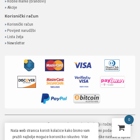
»
Robne marke (brandovi)
»
Akcije
Korisnički račun
»
Korisnički račun
»
Povijest narudžbi
»
Lista želja
»
Newsletter
0
MP-ELEKTRONIKA SHOP
© 2026. Trudimo se dati što bolji i točniji opis i sliku.
Unatoč tome, ne možemo garantirati da su svi navedeni podaci i slike u
Naša web stranica koristi kolačiće kako bismo vam
potpunosti točni. Ne odgovaramo za eventualne pogreške nastale u opisu
pružili najbolje moguće korisničko iskustvo. Više