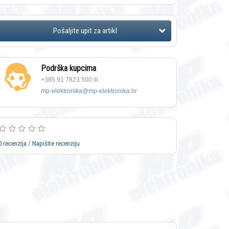
Podrška kupcima
+385 91 7823 500 ili
mp-elektronika@mp-elektronika.hr
0 recenzija
/
Napišite recenziju