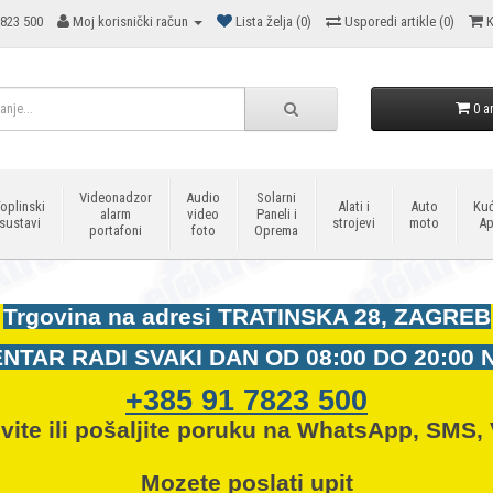
823 500
Moj korisnički račun
Lista želja (0)
Usporedi artikle (0)
K
0 ar
Videonadzor
Audio
Solarni
oplinski
Alati i
Auto
Kuć
alarm
video
Paneli i
sustavi
strojevi
moto
Ap
portafoni
foto
Oprema
Trgovina na adresi
TRATINSKA 28, ZAGREB
NTAR RADI SVAKI DAN OD
08:00 DO 20:00 
+385 91 7823 500
vite ili pošaljite poruku na WhatsApp, SMS, 
Mozete
poslati upit