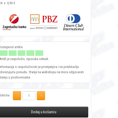
24
x
0,95 €
Artikl je raspoloživ, isporuka odmah.
Informacija o raspoloživosti je promjenjiva i ne predstavlja
obvezujuću ponudu. Stanje na webshopu ne mora odgovarati
stanju u poslovnicama.
Količina:
Dodaj u košaricu