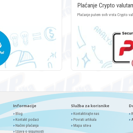
Plaćanje Crypto valuta
Plaćanje putem svih vrsta Crypto va
Informacije
Služba za korisnike
D
»
Blog
»
Kontaktirajte nas
»
R
»
Kontakt podaci
»
Povrati artikala
»
A
»
Načini plaćanja
»
Mapa site-a
»
Izjava o sigurnosti