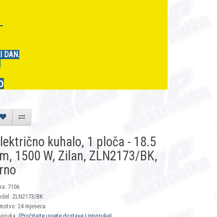
r
I DAN.
.
0
lektrično kuhalo, 1 ploča - 18.5
m, 1500 W, Zilan, ZLN2173/BK,
rno
fra: 7106
del: ZLN2173/BK
mstvo: 24 mjeseca
poruka:
(Pročitajte uvjete dostave i isporuke)