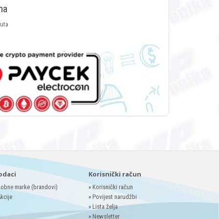
ma
luta
odaci
Korisnički račun
obne marke (brandovi)
»
Korisnički račun
kcije
»
Povijest narudžbi
»
Lista želja
»
Newsletter