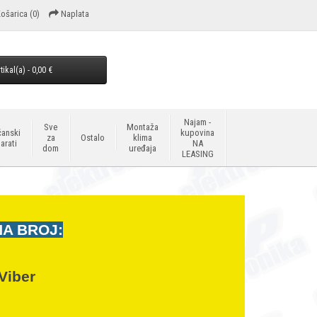
ošarica
(0)
Naplata
tikal(a) - 0,00 €
Najam -
Sve
Montaža
anski
kupovina
za
Ostalo
klima
arati
NA
dom
uređaja
LEASING
NA BROJ:
Viber