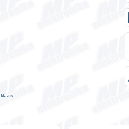
,
bk
,
crno