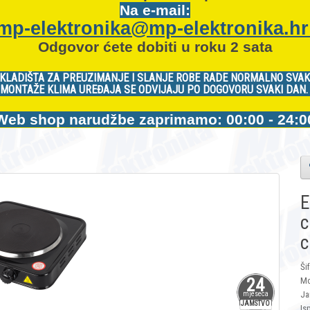
Na e-mail:
mp-elektronika@mp-elektronika.h
Odgovor ćete dobiti u roku 2 sata
KLADIŠTA ZA PREUZIMANJE I SLANJE ROBE RADE NORMALNO SVAK
MONTAŽE KLIMA UREĐAJA SE ODVIJAJU PO DOGOVORU SVAKI DAN
Web shop narudžbe zaprimamo: 00:00 - 24:0
E
c
c
Ši
24
Mo
Ja
mjeseca
JAMSTVO
Is