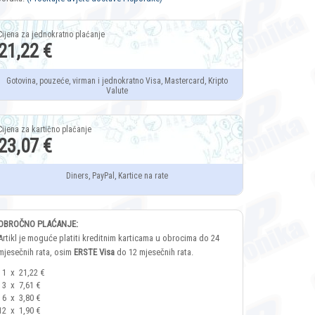
21,22 €
Gotovina, pouzeće, virman i jednokratno Visa, Mastercard, Kripto
Valute
23,07 €
Diners, PayPal, Kartice na rate
OBROČNO PLAĆANJE:
Artikl je moguće platiti kreditnim karticama u obrocima do 24
mjesečnih rata, osim
ERSTE Visa
do 12 mjesečnih rata.
1
x
21,22 €
3
x
7,61 €
6
x
3,80 €
12
x
1,90 €