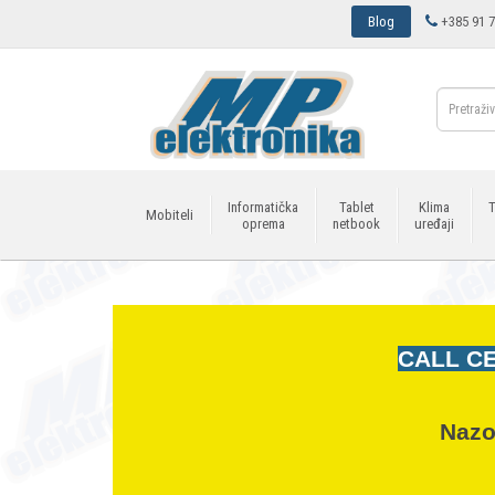
Blog
+385 91 7
Informatička
Tablet
Klima
T
Mobiteli
oprema
netbook
uređaji
CALL CE
Nazo