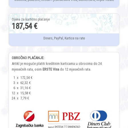
187,54 €
Diners, PayPal, Kartice na rate
OBROČNO PLAĆANJE:
Artikl je moguće platiti kreditnim karticama u obrocima do 24
mjesečnih rata, osim
ERSTE Visa
do 12 mjesečnih rata.
1
x
172,54 €
3
x
62,32 €
6
x
31,16 €
12
x
15,58 €
24
x
7,79 €