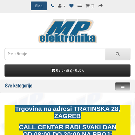
Blog
(0)
0 artikal(a) - 0,00 €
Sve kategorije
Trgovina na adresi
TRATINSKA 28,
ZAGREB
CALL CENTAR RADI SVAKI DAN
OD
08:00 DO 20:00 NA BROJ: