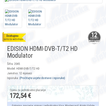
12
Dostupno
mjeseci
samo na web-shopu
JAMSTVO
EDISION HDMI-DVB-T/T2 HD
Modulator
Šifra: 2045
Model: HDMI-DVB-T/T2 HD
Jamstvo: 12 mjeseci
Isporuka:
(Pročitajte uvjete dostave i isporuke)
172,54 €
Gotovina, pouzeće, virman i jednokratno Visa, Mastercard, Kripto Valute