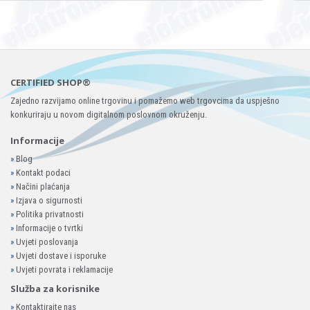
CERTIFIED SHOP®
Zajedno razvijamo online trgovinu i pomažemo web trgovcima da uspješno
konkuriraju u novom digitalnom poslovnom okruženju.
Informacije
»
Blog
»
Kontakt podaci
»
Načini plaćanja
»
Izjava o sigurnosti
»
Politika privatnosti
»
Informacije o tvrtki
»
Uvjeti poslovanja
»
Uvjeti dostave i isporuke
»
Uvjeti povrata i reklamacije
Služba za korisnike
»
Kontaktirajte nas