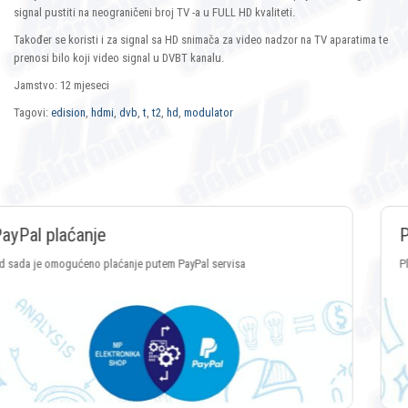
signal pustiti na neograničeni broj TV -a u FULL HD kvaliteti.
Također se koristi i za signal sa HD snimača za video nadzor na TV aparatima te
prenosi bilo koji video signal u DVBT kanalu.
Jamstvo: 12 mjeseci
Tagovi:
edision
,
hdmi
,
dvb
,
t
,
t2
,
hd
,
modulator
Plaćanje Crypto valutama
Plaćanje putem svih vrsta Crypto valuta