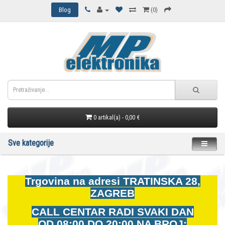
Blog
(0)
0 artikal(a) - 0,00 €
Sve kategorije
Trgovina na adresi
TRATINSKA 28,
ZAGREB
CALL CENTAR RADI SVAKI DAN
OD
08:00 DO 20:00 NA BROJ: