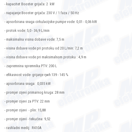
- kapacitet Booster grijača: 2 kW
- napajanje Booster grijača: 230 V / 1 faza / 50 Hz
- apsorbirana snaga cirkulacijske pumpe vode: 0,01 - 0,06 kW
- protok vode: 5,0 - 36,9 L/min
- maksimalna visina dobave vode: 7,5 m
- visina dobave vode pri protoku od 20 L/min: 7,2 m
- visina dobave vode pri maksimalnom protoku : 4,9 m
- zapremnina spremnika PTV: 200 L
- efikasnost vode- grijanje ηwh:139 - 145 %
- apsorbirana snaga: 0,035 kW
- promjer cijevi primarnog kruga: 28 mm
- promjer cijevi za PTV: 22 mm
- promjer cijevi - plin: 15,88
- promjer cijevi - tekućina: 9,52
- rashladni medij: R410A