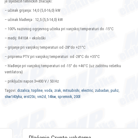
je sljedećih tehničkih značajki:
– učinak grijanja: 14,0 (5,0-16,0) kW
– učinak hlađenja : 12,5 (5,5-14,0) kW
– 100% nazivnog ogrjevnog učinka pri vanjskoj temperaturi do -15°C
– medij: R410A – ekološki
– grijanje pri vanjskoj temperaturi od -28°do +21°C
– priprema PTV pri vanjskoj temperaturi od -28°C do +35°C
– hlađenje pri vanjskoj temperaturi od -15° do +46°C (uz zaštitnu rešetku
ventilatora)
– priključni napon 3×400 V / 50 Hz
Tagovi:
dizalica
,
topline
,
voda
,
zrak
,
mitsubishi
,
electric
,
zubadan
,
puhz
,
shw140yha
,
erst20c
,
vm2d
,
14kw
,
spremnik
,
200l