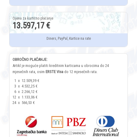
13.597,17 €
Diners, PayPal, Kartice na rate
OBROČNO PLAĆANJE:
Artikl je moguće platiti kreditnim karticama u obrocima do 24
mjesečnih rata, osim
ERSTE Visa
do 12 mjesečnih rata.
1
x
12.509,39 €
3
x
4.532,25 €
6
x
2.266,12 €
12
x
1.133,06 €
24
x
566,53 €