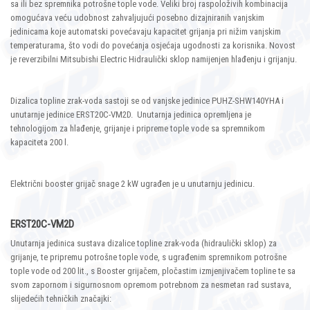
sa ili bez spremnika potrošne tople vode. Veliki broj raspoloživih kombinacija
omogućava veću udobnost zahvaljujući posebno dizajniranih vanjskim
jedinicama koje automatski povećavaju kapacitet grijanja pri nižim vanjskim
temperaturama, što vodi do povećanja osjećaja ugodnosti za korisnika. Novost
je reverzibilni Mitsubishi Electric Hidraulički sklop namijenjen hlađenju i grijanju.
Dizalica topline zrak-voda sastoji se od vanjske jedinice PUHZ-SHW140YHA i
unutarnje jedinice ERST20C-VM2D. Unutarnja jedinica opremljena je
tehnologijom za hlađenje, grijanje i pripreme tople vode sa spremnikom
kapaciteta 200 l.
Električni booster grijač snage 2 kW ugrađen je u unutarnju jedinicu.
ERST20C-VM2D
Unutarnja jedinica sustava dizalice topline zrak-voda (hidraulički sklop) za
grijanje, te pripremu potrošne tople vode, s ugrađenim spremnikom potrošne
tople vode od 200 lit., s Booster grijačem, pločastim izmjenjivačem topline te sa
svom zapornom i sigurnosnom opremom potrebnom za nesmetan rad sustava,
slijedećih tehničkih značajki: