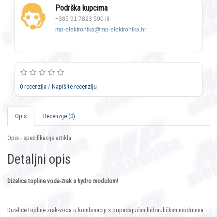
Podrška kupcima
+385 91 7823 500 ili
mp-elektronika@mp-elektronika.hr
0 recenzija
/
Napišite recenziju
Opis
Recenzije (0)
Opis i specifikacije artikla
Detaljni opis
Dizalica topline voda-zrak s hydro modulom!
Dizalice topline zrak-voda u kombinaciji s pripadajućim hidrauličkim modulima