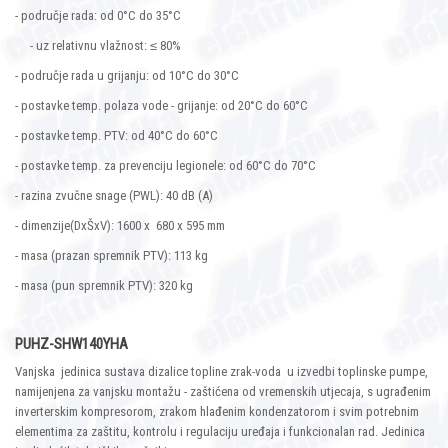
- područje rada: od 0°C do 35°C
- uz relativnu vlažnost: ≤ 80%
- područje rada u grijanju: od 10°C do 30°C
- postavke temp. polaza vode - grijanje: od 20°C do 60°C
- postavke temp. PTV: od 40°C do 60°C
- postavke temp. za prevenciju legionele: od 60°C do 70°C
- razina zvučne snage (PWL): 40 dB (A)
- dimenzije(DxŠxV): 1600 x 680 x 595 mm
- masa (prazan spremnik PTV): 113 kg
- masa (pun spremnik PTV): 320 kg
PUHZ-SHW140YHA
Vanjska jedinica sustava dizalice topline zrak-voda u izvedbi toplinske pumpe,
namijenjena za vanjsku montažu - zaštićena od vremenskih utjecaja, s ugrađenim
inverterskim kompresorom, zrakom hlađenim kondenzatorom i svim potrebnim
elementima za zaštitu, kontrolu i regulaciju uređaja i funkcionalan rad. Jedinica