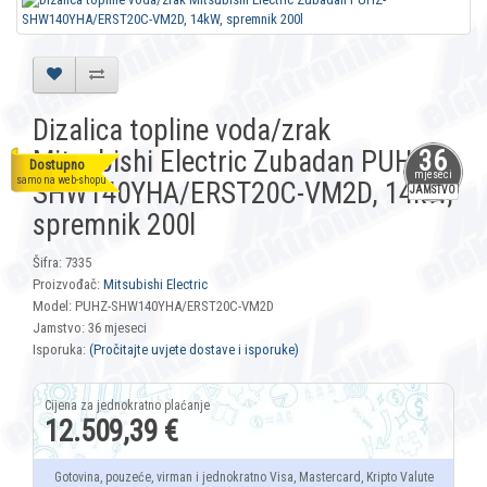
Dizalica topline voda/zrak
Mitsubishi Electric Zubadan PUHZ-
36
Dostupno
mjeseci
samo na web-shopu
SHW140YHA/ERST20C-VM2D, 14kW,
JAMSTVO
spremnik 200l
Šifra: 7335
Proizvođač:
Mitsubishi Electric
Model: PUHZ-SHW140YHA/ERST20C-VM2D
Jamstvo: 36 mjeseci
Isporuka:
(Pročitajte uvjete dostave i isporuke)
12.509,39 €
Gotovina, pouzeće, virman i jednokratno Visa, Mastercard, Kripto Valute