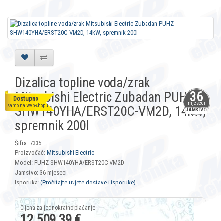
Dizalica topline voda/zrak
Mitsubishi Electric Zubadan PUHZ-
36
Dostupno
mjeseci
samo na web-shopu
SHW140YHA/ERST20C-VM2D, 14kW,
JAMSTVO
spremnik 200l
Šifra: 7335
Proizvođač:
Mitsubishi Electric
Model: PUHZ-SHW140YHA/ERST20C-VM2D
Jamstvo: 36 mjeseci
Isporuka:
(Pročitajte uvjete dostave i isporuke)
12.509,39 €