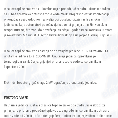
Dizalice topline zrak-voda u kombinaciji s pripadajućim hidrauličkim modulima
sa ili bez spremnika potrošne tople vode. Veliki broj raspoloživih kombinacija
omogućava veću udobnost zahvaljujući posebno dizajniranih vanjskim
jedinicama koje automatski povećavaju kapacitet grijanja pri nižim vanjskim
temperaturama, što vodi do povećanja osjećaja ugodnosti za korisnika. Novost
je reverzibilni Mitsubishi Electric Hidraulički sklop namijenjen hlađenju i grijanju.
Dizalica topline zrak-voda sastoji se od vanjske jedinice PUHZ-SHW140YHA i
unutarnje jedinice ERST20C-VM2D. Unutarnja jedinica opremljena je
tehnologijom za hlađenje, grijanje i pripreme tople vode sa spremnikom
kapaciteta 200 l.
Električni booster grijač snage 2 kW ugrađen je u unutarnju jedinicu.
ERST20C-VM2D
Unutarnja jedinica sustava dizalice topline zrak-voda (hidraulički sklop) za
grijanje, te pripremu potrošne tople vode, s ugrađenim spremnikom potrošne
tople vode od 200 lit., s Booster grijačem, pločastim izmjenjivačem topline te sa