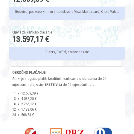
Gotovina, pouzeće, virman i jednokratno Visa, Mastercard, Kripto Valute
13.597,17 €
Diners, PayPal, Kartice na rate
OBROČNO PLAĆANJE:
Artikl je moguće platiti kreditnim karticama u obrocima do 24
mjesečnih rata, osim
ERSTE Visa
do 12 mjesečnih rata.
1
x
12.509,39 €
3
x
4.532,25 €
6
x
2.266,12 €
12
x
1.133,06 €
24
x
566,53 €