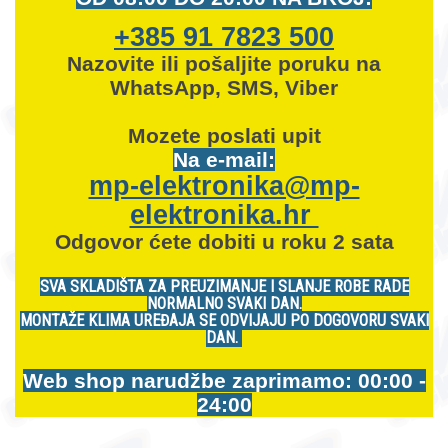
+385 91 7823 500
Nazovite ili pošaljite poruku na
WhatsApp, SMS, Viber
Mozete
poslati upit
Na e-mail:
mp-elektronika@mp-
elektronika.hr
Odgovor ćete dobiti u roku 2 sata
SVA SKLADIŠTA ZA PREUZIMANJE I SLANJE ROBE RADE
NORMALNO SVAKI DAN.
MONTAŽE KLIMA UREĐAJA SE ODVIJAJU PO DOGOVORU SVAKI
DAN.
Web shop narudžbe zaprimamo: 00:00 -
24:00