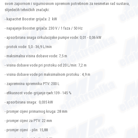
svom zapornom i sigurnosnom opremom potrebnom za nesmetan rad sustava,
slijedećih tehničkih značajki:
- kapacitet Booster grijača: 2 kW
- napajanje Booster grijača: 230 V / 1 faza / 50 Hz
- apsorbirana snaga cirkulacijske pumpe vode: 0,01 - 0,06 kW
- protok vode: 5,0 - 36,9 L/min
- maksimalna visina dobave vode: 7,5 m
- visina dobave vode pri protoku od 20 L/min: 7,2 m
- visina dobave vode pri maksimalnom protoku : 4,9 m
- zapremnina spremnika PTV: 200 L
- efikasnost vode- grijanje ηwh:139 - 145 %
- apsorbirana snaga: 0,035 kW
- promjer cijevi primarnog kruga: 28 mm
- promjer cijevi za PTV: 22 mm
- promjer cijevi - plin: 15,88