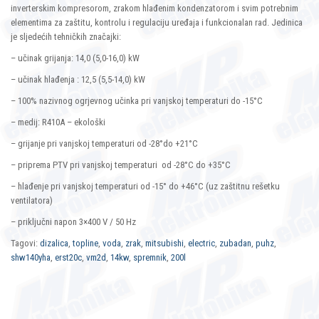
inverterskim kompresorom, zrakom hlađenim kondenzatorom i svim potrebnim
elementima za zaštitu, kontrolu i regulaciju uređaja i funkcionalan rad. Jedinica
je sljedećih tehničkih značajki:
– učinak grijanja: 14,0 (5,0-16,0) kW
– učinak hlađenja : 12,5 (5,5-14,0) kW
– 100% nazivnog ogrjevnog učinka pri vanjskoj temperaturi do -15°C
– medij: R410A – ekološki
– grijanje pri vanjskoj temperaturi od -28°do +21°C
– priprema PTV pri vanjskoj temperaturi od -28°C do +35°C
– hlađenje pri vanjskoj temperaturi od -15° do +46°C (uz zaštitnu rešetku
ventilatora)
– priključni napon 3×400 V / 50 Hz
Tagovi:
dizalica
,
topline
,
voda
,
zrak
,
mitsubishi
,
electric
,
zubadan
,
puhz
,
shw140yha
,
erst20c
,
vm2d
,
14kw
,
spremnik
,
200l