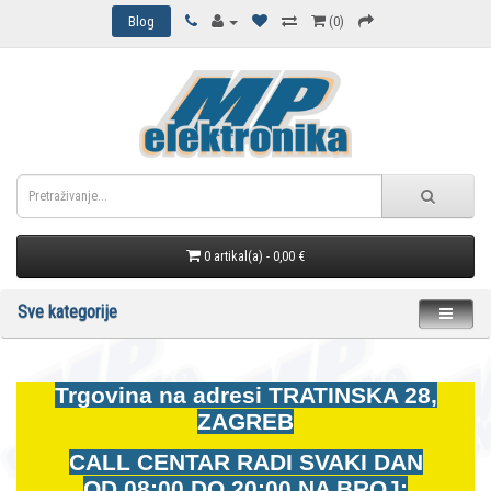
Blog
(0)
0 artikal(a) - 0,00 €
Sve kategorije
Trgovina na adresi
TRATINSKA 28,
ZAGREB
CALL CENTAR RADI SVAKI DAN
OD
08:00 DO 20:00 NA BROJ: