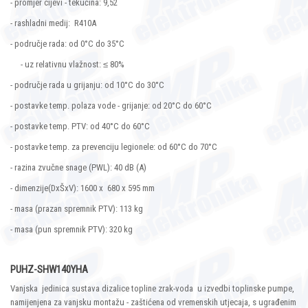
- promjer cijevi - tekućina: 9,52
- rashladni medij: R410A
- područje rada: od 0°C do 35°C
- uz relativnu vlažnost: ≤ 80%
- područje rada u grijanju: od 10°C do 30°C
- postavke temp. polaza vode - grijanje: od 20°C do 60°C
- postavke temp. PTV: od 40°C do 60°C
- postavke temp. za prevenciju legionele: od 60°C do 70°C
- razina zvučne snage (PWL): 40 dB (A)
- dimenzije(DxŠxV): 1600 x 680 x 595 mm
- masa (prazan spremnik PTV): 113 kg
- masa (pun spremnik PTV): 320 kg
PUHZ-SHW140YHA
Vanjska jedinica sustava dizalice topline zrak-voda u izvedbi toplinske pumpe,
namijenjena za vanjsku montažu - zaštićena od vremenskih utjecaja, s ugrađenim