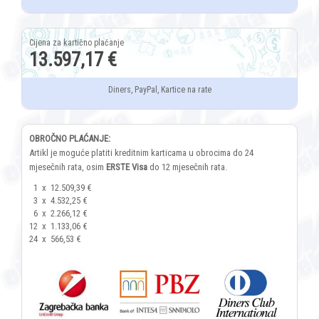
13.597,17 €
Diners, PayPal, Kartice na rate
OBROČNO PLAĆANJE:
Artikl je moguće platiti kreditnim karticama u obrocima do 24
mjesečnih rata, osim
ERSTE Visa
do 12 mjesečnih rata.
1
x
12.509,39 €
3
x
4.532,25 €
6
x
2.266,12 €
12
x
1.133,06 €
24
x
566,53 €