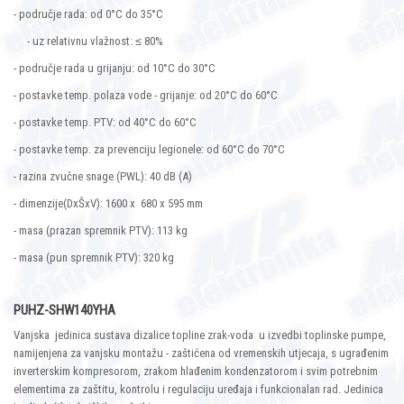
- područje rada: od 0°C do 35°C
- uz relativnu vlažnost: ≤ 80%
- područje rada u grijanju: od 10°C do 30°C
- postavke temp. polaza vode - grijanje: od 20°C do 60°C
- postavke temp. PTV: od 40°C do 60°C
- postavke temp. za prevenciju legionele: od 60°C do 70°C
- razina zvučne snage (PWL): 40 dB (A)
- dimenzije(DxŠxV): 1600 x 680 x 595 mm
- masa (prazan spremnik PTV): 113 kg
- masa (pun spremnik PTV): 320 kg
PUHZ-SHW140YHA
Vanjska jedinica sustava dizalice topline zrak-voda u izvedbi toplinske pumpe,
namijenjena za vanjsku montažu - zaštićena od vremenskih utjecaja, s ugrađenim
inverterskim kompresorom, zrakom hlađenim kondenzatorom i svim potrebnim
elementima za zaštitu, kontrolu i regulaciju uređaja i funkcionalan rad. Jedinica