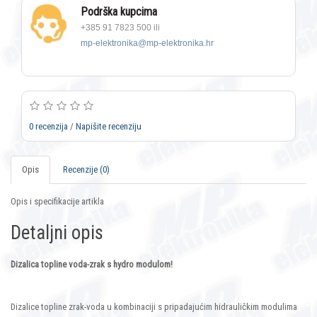
Podrška kupcima
+385 91 7823 500 ili
mp-elektronika@mp-elektronika.hr
0 recenzija
/
Napišite recenziju
Opis
Recenzije (0)
Opis i specifikacije artikla
Detaljni opis
Dizalica topline voda-zrak s hydro modulom!
Dizalice topline zrak-voda u kombinaciji s pripadajućim hidrauličkim modulima