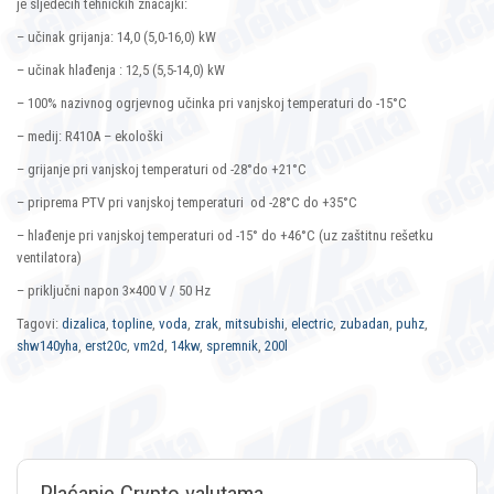
je sljedećih tehničkih značajki:
– učinak grijanja: 14,0 (5,0-16,0) kW
– učinak hlađenja : 12,5 (5,5-14,0) kW
– 100% nazivnog ogrjevnog učinka pri vanjskoj temperaturi do -15°C
– medij: R410A – ekološki
– grijanje pri vanjskoj temperaturi od -28°do +21°C
– priprema PTV pri vanjskoj temperaturi od -28°C do +35°C
– hlađenje pri vanjskoj temperaturi od -15° do +46°C (uz zaštitnu rešetku
ventilatora)
– priključni napon 3×400 V / 50 Hz
Tagovi:
dizalica
,
topline
,
voda
,
zrak
,
mitsubishi
,
electric
,
zubadan
,
puhz
,
shw140yha
,
erst20c
,
vm2d
,
14kw
,
spremnik
,
200l