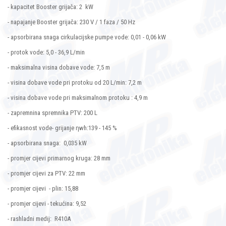
- kapacitet Booster grijača: 2 kW
- napajanje Booster grijača: 230 V / 1 faza / 50 Hz
- apsorbirana snaga cirkulacijske pumpe vode: 0,01 - 0,06 kW
- protok vode: 5,0 - 36,9 L/min
- maksimalna visina dobave vode: 7,5 m
- visina dobave vode pri protoku od 20 L/min: 7,2 m
- visina dobave vode pri maksimalnom protoku : 4,9 m
- zapremnina spremnika PTV: 200 L
- efikasnost vode- grijanje ηwh:139 - 145 %
- apsorbirana snaga: 0,035 kW
- promjer cijevi primarnog kruga: 28 mm
- promjer cijevi za PTV: 22 mm
- promjer cijevi - plin: 15,88
- promjer cijevi - tekućina: 9,52
- rashladni medij: R410A