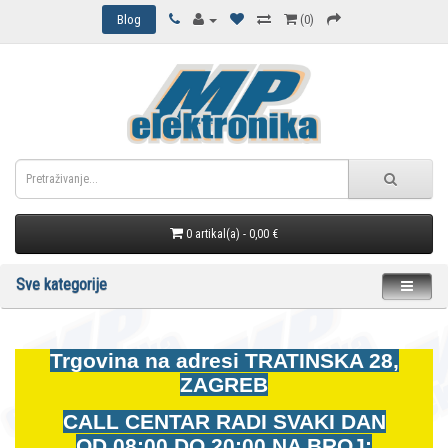
Blog
(0)
0 artikal(a) - 0,00 €
Sve kategorije
Trgovina na adresi
TRATINSKA 28,
ZAGREB
CALL CENTAR RADI SVAKI DAN
OD
08:00 DO 20:00 NA BROJ: