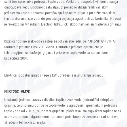
sa ili bez spremnika potrošne tople vode. Veliki broj raspoloživih kombinacija
omogućava veću udobnost zahvaljujući posebno dizajniranih vanjskim
jedinicama koje automatski povećavaju kapacitet grijanja pri nižim vanjskim
temperaturama, što vodi do povećanja osjećaja ugodnosti za korisnika. Novost
je reverzibilni Mitsubishi Electric Hidraulički sklop namijenjen hlađenju i grijanju.
Dizalica topline zrak-voda sastoji se od vanjske jedinice PUHZ-SHW140YHA i
unutarnje jedinice ERST20C-VM2D. Unutarnja jedinica opremljena je
tehnologijom za hlađenje, grijanje i pripreme tople vode sa spremnikom
kapaciteta 200 l.
Električni booster grijač snage 2 kW ugrađen je u unutarnju jedinicu.
ERST20C-VM2D
Unutarnja jedinica sustava dizalice topline zrak-voda (hidraulički sklop) za
grijanje, te pripremu potrošne tople vode, s ugrađenim spremnikom potrošne
tople vode od 200 lit., s Booster grijačem, pločastim izmjenjivačem topline te sa
svom zapornom i sigurnosnom opremom potrebnom za nesmetan rad sustava,
slijedećih tehničkih značajki: