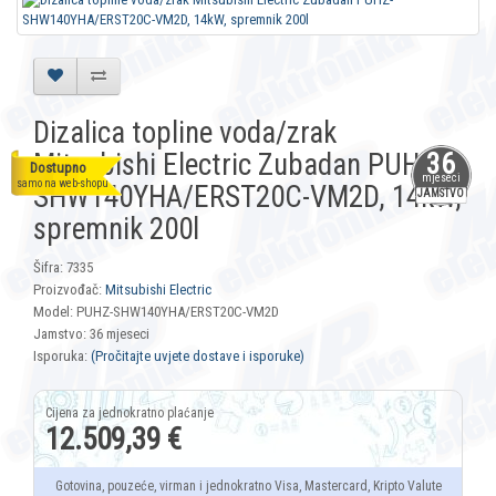
Dizalica topline voda/zrak
Mitsubishi Electric Zubadan PUHZ-
36
Dostupno
mjeseci
samo na web-shopu
SHW140YHA/ERST20C-VM2D, 14kW,
JAMSTVO
spremnik 200l
Šifra: 7335
Proizvođač:
Mitsubishi Electric
Model: PUHZ-SHW140YHA/ERST20C-VM2D
Jamstvo: 36 mjeseci
Isporuka:
(Pročitajte uvjete dostave i isporuke)
12.509,39 €
Gotovina, pouzeće, virman i jednokratno Visa, Mastercard, Kripto Valute