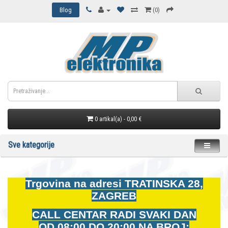
Blog
(0)
0 artikal(a) - 0,00 €
Sve kategorije
Trgovina na adresi
TRATINSKA 28,
ZAGREB
CALL CENTAR RADI SVAKI DAN
OD
08:00 DO 20:00 NA BROJ: