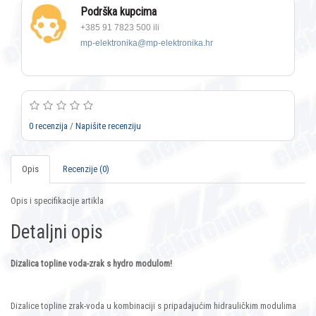
Podrška kupcima
+385 91 7823 500 ili
mp-elektronika@mp-elektronika.hr
0 recenzija
/
Napišite recenziju
Opis
Recenzije (0)
Opis i specifikacije artikla
Detaljni opis
Dizalica topline voda-zrak s hydro modulom!
Dizalice topline zrak-voda u kombinaciji s pripadajućim hidrauličkim modulima