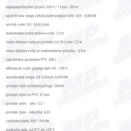
- napajanje Booster grijača: 230 V / 1 faza / 50 Hz
- apsorbirana snaga cirkulacijske pumpe vode: 0,01 - 0,06 kW
- protok vode: 5,0 - 36,9 L/min
- maksimalna visina dobave vode: 7,5 m
- visina dobave vode pri protoku od 20 L/min: 7,2 m
- visina dobave vode pri maksimalnom protoku : 4,9 m
- zapremnina spremnika PTV: 200 L
- efikasnost vode- grijanje ηwh:141 - 159 %
- apsorbirana snaga: od 0,024 do 0,035 kW
- promjer cijevi primarnog kruga: 28 mm
- promjer cijevi za PTV: 22 mm
- promjer cijevi - plin: 12,7
- promjer cijevi - tekućina: 6,35
- rashladni medij: R32 / R410A
- područje rada: od 0°C do +35°C