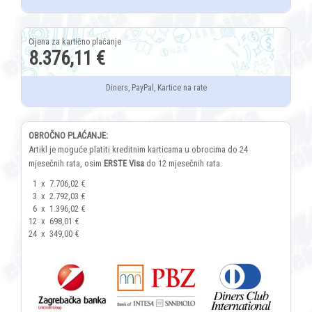
8.376,11 €
Diners, PayPal, Kartice na rate
OBROČNO PLAĆANJE:
Artikl je moguće platiti kreditnim karticama u obrocima do 24
mjesečnih rata, osim
ERSTE Visa
do 12 mjesečnih rata.
1
x
7.706,02 €
3
x
2.792,03 €
6
x
1.396,02 €
12
x
698,01 €
24
x
349,00 €