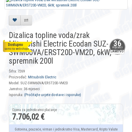
Dizalica topline voda/zrak
Mitsubishi Electric Ecodan SUZ-
36
Dostupno
mjeseci
samo na web-shopu
SWM60VA/ERST20D-VM2D, 6kW,
JAMSTVO
spremnik 200l
Šifra: 7269
Proizvođač:
Mitsubishi Electric
Model: SUZ-SWM60VA/ERST20D-VM2D
Jamstvo: 36 mjeseci
Isporuka:
(Pročitajte uvjete dostave i isporuke)
7.706,02 €
Gotovina, pouzeće, virman i jednokratno Visa, Mastercard, Kripto Valute