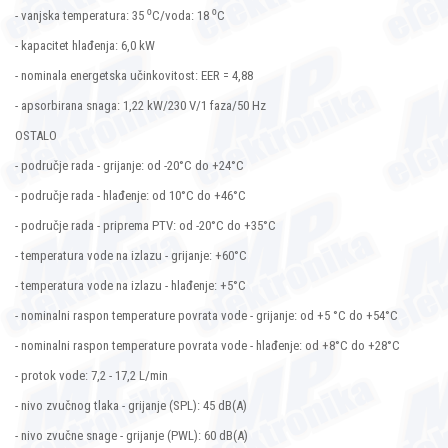
- vanjska temperatura: 35 ⁰C/voda: 18 ⁰C
- kapacitet hlađenja: 6,0 kW
- nominala energetska učinkovitost: EER = 4,88
- apsorbirana snaga: 1,22 kW/230 V/1 faza/50 Hz
OSTALO
- područje rada - grijanje: od -20°C do +24°C
- područje rada - hlađenje: od 10°C do +46°C
- područje rada - priprema PTV: od -20°C do +35°C
- temperatura vode na izlazu - grijanje: +60°C
- temperatura vode na izlazu - hlađenje: +5°C
- nominalni raspon temperature povrata vode - grijanje: od +5 °C do +54°C
- nominalni raspon temperature povrata vode - hlađenje: od +8°C do +28°C
- protok vode: 7,2 - 17,2 L/min
- nivo zvučnog tlaka - grijanje (SPL): 45 dB(A)
- nivo zvučne snage - grijanje (PWL): 60 dB(A)