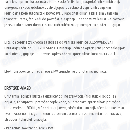
sa ili bez spremnika potrošne tople vode. Veliki broj raspoloživih kombinacija
omogućava veću udobnost zahvaljujući posebno dizajniranih vanjskim
jedinicama koje automatski povećavaju kapacitet grijanja pri nižim vanjskim
temperaturama, što vodi do povećanja osjećaja ugodnosti za korisnika. Novost
je reverzibilni Mitsubishi Electric Hidraulički sklop namijenjen hlađenju i grijanju.
Dizalica topline zrak-voda sastoji se od vanjske jedinice SUZ-SWM60VA i
unutarnje jedinice ERST20D-VM2D. Unutarnja jedinica opremljena je tehnologijom
za hlađenje, grijanje i pripreme tople vode sa spremnikom kapaciteta 200 l.
Električni booster grijač snage 2 kW ugrađen je u unutarnju jedinicu.
ERST20D-VM2D
Unutarnja jedinica sustava dizalice topline zrak-voda (hidraulički sklop) za
grijanje, te pripremu potrošne tople vode, s ugrađenim spremnikom potrošne
tople vode od 200 lit., s Booster grijačem, pločastim izmjenjivačem topline te sa
svom zapornom i sigurnosnom opremom potrebnom za nesmetan rad sustava,
slijedećih tehničkih značajki:
- kapacitet Booster grijača: 2 kW