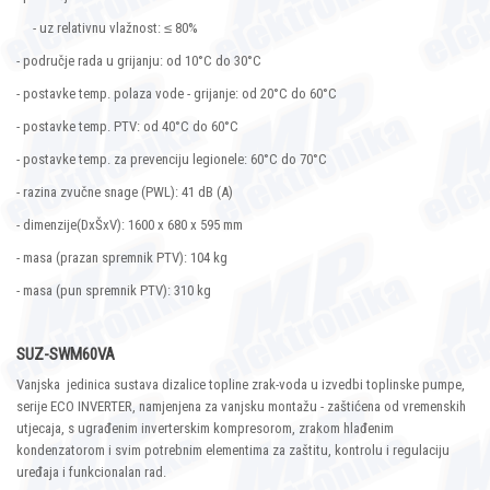
- uz relativnu vlažnost: ≤ 80%
- područje rada u grijanju: od 10°C do 30°C
- postavke temp. polaza vode - grijanje: od 20°C do 60°C
- postavke temp. PTV: od 40°C do 60°C
- postavke temp. za prevenciju legionele: 60°C do 70°C
- razina zvučne snage (PWL): 41 dB (A)
- dimenzije(DxŠxV): 1600 x 680 x 595 mm
- masa (prazan spremnik PTV): 104 kg
- masa (pun spremnik PTV): 310 kg
SUZ-SWM60VA
Vanjska jedinica sustava dizalice topline zrak-voda u izvedbi toplinske pumpe,
serije ECO INVERTER, namjenjena za vanjsku montažu - zaštićena od vremenskih
utjecaja, s ugrađenim inverterskim kompresorom, zrakom hlađenim
kondenzatorom i svim potrebnim elementima za zaštitu, kontrolu i regulaciju
uređaja i funkcionalan rad.