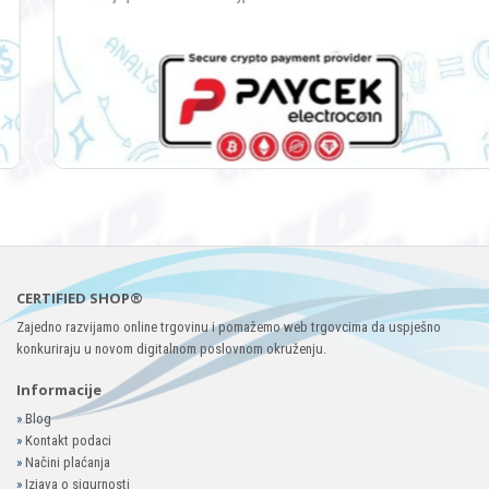
CERTIFIED SHOP®
Zajedno razvijamo online trgovinu i pomažemo web trgovcima da uspješno
konkuriraju u novom digitalnom poslovnom okruženju.
Informacije
»
Blog
»
Kontakt podaci
»
Načini plaćanja
»
Izjava o sigurnosti