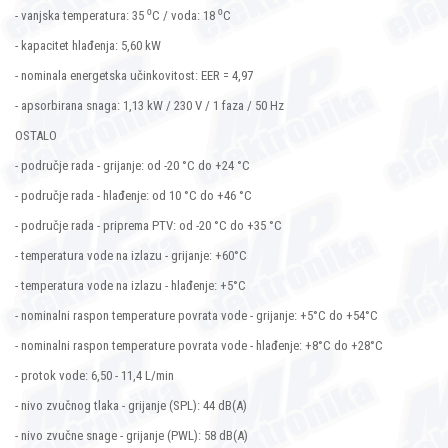
- vanjska temperatura: 35 ⁰C / voda: 18 ⁰C
- kapacitet hlađenja: 5,60 kW
- nominala energetska učinkovitost: EER = 4,97
- apsorbirana snaga: 1,13 kW / 230 V / 1 faza / 50 Hz
OSTALO
- područje rada - grijanje: od -20 °C do +24 °C
- područje rada - hlađenje: od 10 °C do +46 °C
- područje rada - priprema PTV: od -20 °C do +35 °C
- temperatura vode na izlazu - grijanje: +60°C
- temperatura vode na izlazu - hlađenje: +5°C
- nominalni raspon temperature povrata vode - grijanje: +5°C do +54°C
- nominalni raspon temperature povrata vode - hlađenje: +8°C do +28°C
- protok vode: 6,50 - 11,4 L/min
- nivo zvučnog tlaka - grijanje (SPL): 44 dB(A)
- nivo zvučne snage - grijanje (PWL): 58 dB(A)