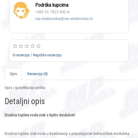
Podrška kupcima
+385 91 7823 500 ili
mp-elektronika@mp-elektronika.hr
0 recenzija
/
Napišite recenziju
Opis
Recenzije (0)
Opis i specifikacije artikla
Detaljni opis
Dizalica topline voda-zrak s hydro modulom!
Dizalice topline zrak-voda u kombinaciji s pripadajućim hidrauličkim modulima