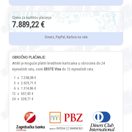
7.889,22 €
Diners, PayPal, Kartice na rate
OBROČNO PLAĆANJE:
Artikl je moguće platiti kreditnim karticama u obrocima do 24
mjesečnih rata, osim
ERSTE Visa
do 12 mjesečnih rata.
1
x
7.258,08 €
3
x
2.629,71 €
6
x
1.314,86 €
12
x
657,43 €
24
x
328,71 €