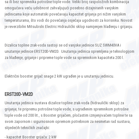
sa ili bez spremnika potrošne tople vode. Veliki broj raspoloživih kombinacija
omogućava veću udobnost zahvaljujući posebno dizajniranih vanjskim
jedinicama koje automatski povećavaju kapacitet grijanja pri nižim vanjskim
temperaturama, što vodi do povećanja osjećaja ugodnosti za korisnika. Novost
je reverzibilni Mitsubishi Electric Hidraulički sklop namijenjen hlađenju i grijanju.
Dizalica topline zrak-voda sastoji se od vanjske jedinice SUZ SWM40VA i
unutarnje jedinice ERST20D-VM2D. Unutarnja jedinica opremljena je tehnologijom
za hlađenje, grijanje i pripreme tople vode sa spremnikom kapaciteta 200 l.
Električni booster grijač snage 2 kW ugrađen je u unutarnju jedinicu.
ERST20D-VM2D
Unutarnja jedinica sustava dizalice topline zrak-voda (hidraulički sklop) za
grijanje, te pripremu potrošne tople vode, s ugrađenim spremnikom potrošne
tople vode od 200 lit., s Booster grijačem, pločastim izmjenjivačem topline te sa
svom zapornom i sigurnosnom opremom potrebnom za nesmetan rad sustava,
slijedećih tehničkih značajki:
- kapacitet Booster grijača: 2 kW