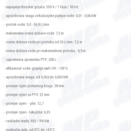
- napajanje Booster grijača: 230 V / 1 faza / 50 Hz
- apsorbirana snaga cirkulacijske pumpe vode: 0,01 - 0,06 kW
- protok vode: 5,0 - 36,9 L/min
- maksimalna visina dobave vode: 7,5 m
- visina dobave vode pri protoku od 20 L/min: 7,2 m
- visina dobave vode pri maksimalnom protoku : 4,9 m
- zapremnina spremnika PTV: 200 L
- efikasnost vode- grijanje ηwh:141 - 159 %
- apsorbirana snaga: od 0,024 do 0,035 kW
- promjer cijevi primarnog kruga: 28 mm
- promjer cijevi za PTV: 22 mm
- promjer cijevi - plin: 12,7
- promjer cijevi - tekućina: 6,35
- rashladni medij: R32 / R410A
- područje rada: od 0°C do +35°C