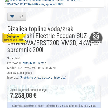
Dizalica topline voda/zrak
Mitsubishi Electric Ecodan SUZ-
36
Dostupno
mjeseci
samo na web-shopu
SWM40VA/ERST20D-VM2D, 4kW,
JAMSTVO
spremnik 200l
Šifra: 7268
Proizvođač:
Mitsubishi Electric
Model: SUZ-SWM40VA/ERST20D-VM2D
Jamstvo: 36 mjeseci
Isporuka:
(Pročitajte uvjete dostave i isporuke)
7.258,08 €
Gotovina, pouzeće, virman i jednokratno Visa, Mastercard, Kripto Valute