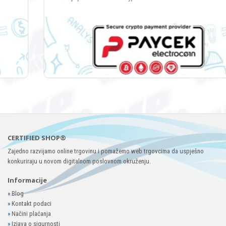
CERTIFIED SHOP®
Zajedno razvijamo online trgovinu i pomažemo web trgovcima da uspješno
konkuriraju u novom digitalnom poslovnom okruženju.
Informacije
»
Blog
»
Kontakt podaci
»
Načini plaćanja
»
Izjava o sigurnosti