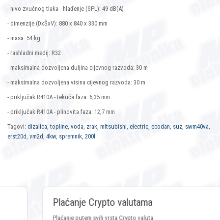
- nivo zvučnog tlaka - hlađenje (SPL): 49 dB(A)
- dimenzije (DxŠxV): 880 x 840 x 330 mm
- masa: 54 kg
- rashladni medij: R32
- maksimalna dozvoljena duljina cijevnog razvoda: 30 m
- maksimalna dozvoljena visina cijevnog razvoda: 30 m
- priključak R410A - tekuća faza: 6,35 mm
- priključak R410A - plinovita faza: 12,7 mm
Tagovi:
dizalica
,
topline
,
voda
,
zrak
,
mitsubishi
,
electric
,
ecodan
,
suz
,
swm40va
,
erst20d
,
vm2d
,
4kw
,
spremnik
,
200l
Plaćanje Crypto valutama
Plaćanje putem svih vrsta Crypto valuta