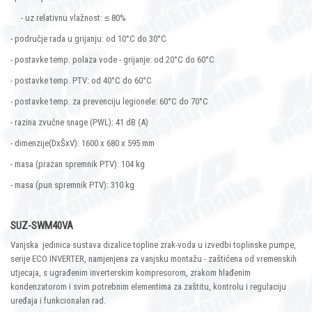
- uz relativnu vlažnost: ≤ 80%
- područje rada u grijanju: od 10°C do 30°C
- postavke temp. polaza vode - grijanje: od 20°C do 60°C
- postavke temp. PTV: od 40°C do 60°C
- postavke temp. za prevenciju legionele: 60°C do 70°C
- razina zvučne snage (PWL): 41 dB (A)
- dimenzije(DxŠxV): 1600 x 680 x 595 mm
- masa (prazan spremnik PTV): 104 kg
- masa (pun spremnik PTV): 310 kg
SUZ-SWM40VA
Vanjska jedinica sustava dizalice topline zrak-voda u izvedbi toplinske pumpe,
serije ECO INVERTER, namjenjena za vanjsku montažu - zaštićena od vremenskih
utjecaja, s ugrađenim inverterskim kompresorom, zrakom hlađenim
kondenzatorom i svim potrebnim elementima za zaštitu, kontrolu i regulaciju
uređaja i funkcionalan rad.