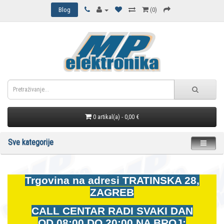
Blog
(0)
0 artikal(a) - 0,00 €
Sve kategorije
Trgovina na adresi
TRATINSKA 28,
ZAGREB
CALL CENTAR RADI SVAKI DAN
OD
08:00 DO 20:00 NA BROJ: