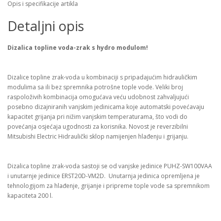
Opis i specifikacije artikla
Detaljni opis
Dizalica topline voda-zrak s hydro modulom!
Dizalice topline zrak-voda u kombinaciji s pripadajućim hidrauličkim
modulima sa ili bez spremnika potrošne tople vode. Veliki broj
raspoloživih kombinacija omogućava veću udobnost zahvaljujući
posebno dizajniranih vanjskim jedinicama koje automatski povećavaju
kapacitet grijanja pri nižim vanjskim temperaturama, što vodi do
povećanja osjećaja ugodnosti za korisnika. Novost je reverzibilni
Mitsubishi Electric Hidraulički sklop namijenjen hlađenju i grijanju.
Dizalica topline zrak-voda sastoji se od vanjske jedinice PUHZ-SW100VAA
i unutarnje jedinice ERST20D-VM2D. Unutarnja jedinica opremljena je
tehnologijom za hlađenje, grijanje i pripreme tople vode sa spremnikom
kapaciteta 200 l.