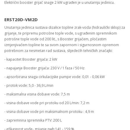
Električni booster grijač snage 2 kW ugrađen je u unutarnju jedinicu.
ERST20D-VM2D
Unutarnja jedinica sustava dizalice topline zrak-voda (hidraulički sklop) za
grijanje, te pripremu potrošne tople vode, s ugrađenim spremnikom
potrošne tople vode od 200 lit., s Booster grijačem, pločastim
izmjenjivačem topline te sa svom zapornom i sigurnosnom opremom
potrebnom za nesmetan rad sustava, slijedećih tehničkih značajki:
- kapacitet Booster grijača: 2 kW
- napajanje Booster grijača: 230 V / 1 faza / 50 Hz
- apsorbirana snaga cirkulacijske pumpe vode: 0,01 - 0,06 kW
- protok vode: 5,0 - 36,9 L/min
- maksimalna visina dobave vode: 7,5 m
- visina dobave vode pri protoku od 20 L/min: 7,2 m
- visina dobave vode pri maksimalnom protoku : 4,9 m
- zapremnina spremnika PTV: 200 L
- efikasnost vode- grijanje ηwh:141 - 159 %