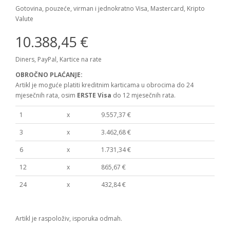
Gotovina, pouzeće, virman i jednokratno Visa, Mastercard, Kripto
Valute
10.388,45 €
Diners, PayPal, Kartice na rate
OBROČNO PLAĆANJE:
Artikl je moguće platiti kreditnim karticama u obrocima do 24
mjesečnih rata, osim
ERSTE Visa
do 12 mjesečnih rata.
1
x
9.557,37 €
3
x
3.462,68 €
6
x
1.731,34 €
12
x
865,67 €
24
x
432,84 €
Artikl je raspoloživ, isporuka odmah.