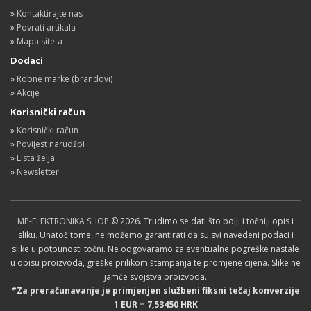
»
Kontaktirajte nas
»
Povrati artikala
»
Mapa site-a
Dodaci
»
Robne marke (brandovi)
»
Akcije
Korisnički račun
»
Korisnički račun
»
Povijest narudžbi
»
Lista želja
»
Newsletter
MP-ELEKTRONIKA SHOP
© 2026. Trudimo se dati što bolji i točniji opis i
sliku. Unatoč tome, ne možemo garantirati da su svi navedeni podaci i
slike u potpunosti točni. Ne odgovaramo za eventualne pogreške nastale
u opisu proizvoda, greške prilikom štampanja te promjene cijena. Slike ne
jamče svojstva proizvoda.
*Za preračunavanje je primjenjen službeni fiksni tečaj konverzije
1 EUR = 7,53450 HRK