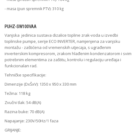
- masa (pun spremnik PTV): 310 kg
PUHZ-SW100VAA
Vanjska jedinica sustava dizalice topline zrak-voda u izvedbi
toplinske pumpe, serije ECO INVERTER, namjenjena za vanjsku
montažu - zaštićena od vremenskih utjecaja, s ugrađenim
inverterskim kompresorom, zrakom hlađenim kondenzatorom i svim
potrebnim elementima za zaštitu, kontrolu i regulaciju uređaja i
funkcionalan rad.
Tehničke specifikacije:
Dimenzije (DxŠxV): 1350 x 950 x 330 mm
Težina: 118 kg
Zvučni tlak: 54 dB(A)
Razina buke: 70 dB(A)
Napajanje: 230V/50Hz/1 faza
GRIJANJE: