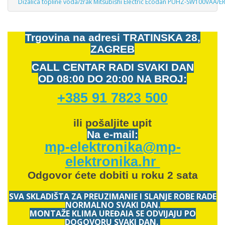
Dizalica topline voda/zrak Mitsubishi Electric Ecodan PUHZ-SW100VAA/
Trgovina na adresi
TRATINSKA 28,
ZAGREB
CALL CENTAR RADI SVAKI DAN
OD
08:00 DO 20:00 NA BROJ:
+385 91 7823 500
ili pošaljite upit
Na e-mail:
mp-elektronika@mp-
elektronika.hr
Odgovor ćete dobiti u roku 2 sata
SVA SKLADIŠTA ZA PREUZIMANJE I SLANJE ROBE RADE
NORMALNO SVAKI DAN.
MONTAŽE KLIMA UREĐAJA SE ODVIJAJU PO
DOGOVORU SVAKI DAN.