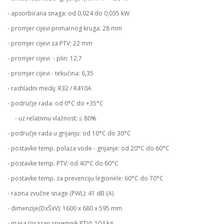
- apsorbirana snaga: od 0,024 do 0,035 kW
- promjer cijevi primarnog kruga: 28 mm
- promjer cijevi za PTV: 22 mm
- promjer cijevi - plin: 12,7
- promjer cijevi - tekućina: 6,35
- rashladni medij: R32 / R410A
- područje rada: od 0°C do +35°C
- uz relativnu vlažnost: ≤ 80%
- područje rada u grijanju: od 10°C do 30°C
- postavke temp. polaza vode - grijanje: od 20°C do 60°C
- postavke temp. PTV: od 40°C do 60°C
- postavke temp. za prevenciju legionele: 60°C do 70°C
- razina zvučne snage (PWL): 41 dB (A)
- dimenzije(DxŠxV): 1600 x 680 x 595 mm
- masa (prazan spremnik PTV): 104 kg