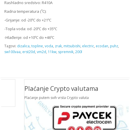
Rashladno sredstvo: R410A
Radna temperatura (˚C):
-Grijanje: od -20ºC do +21ºC
-Topla voda: od -20ºC do +35ºC
-Hlađenje: od +10ºC do +46ºC
Tagovi:
dizalica
,
topline
,
voda
,
zrak
,
mitsubishi
,
electric
,
ecodan
,
puhz
,
sw100vaa
,
erst20d
,
vm2d
,
11kw
,
spremnik
,
200l
Plaćanje Crypto valutama
Plaćanje putem svih vrsta Crypto valuta