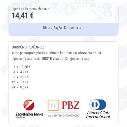
14,41 €
Diners, PayPal, Kartice na rate
OBROČNO PLAĆANJE:
Artikl je moguće platiti kreditnim karticama u obrocima do 24
mjesečnih rata, osim
ERSTE Visa
do 12 mjesečnih rata.
1
x
13,26 €
3
x
4,71 €
6
x
2,36 €
12
x
1,18 €
24
x
0,59 €