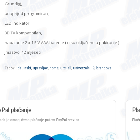
Grundig),
unaprijed programiran,
LED indikator,
3D TV kompatibilan,
napajanje 2 x 1.5 V AAA baterije ( nisu uključene u pakiranje )
Jmastvo: 12 mjeseci
Tagovi:
daljinski
,
upravljac
,
home
,
urc
,
all
,
univerzalni
,
9
,
brandova
Plaćanje Crypto valutama
Plaćanje putem svih vrsta Crypto valuta