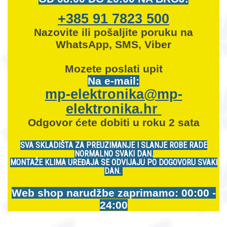
+385 91 7823 500
Nazovite ili pošaljite poruku na
WhatsApp, SMS, Viber
Mozete
poslati upit
Na e-mail:
mp-elektronika@mp-
elektronika.hr
Odgovor ćete dobiti u roku 2 sata
SVA SKLADIŠTA ZA PREUZIMANJE I SLANJE ROBE RADE
NORMALNO SVAKI DAN.
MONTAŽE KLIMA UREĐAJA SE ODVIJAJU PO DOGOVORU SVAKI
DAN.
Web shop narudžbe zaprimamo: 00:00 -
24:00