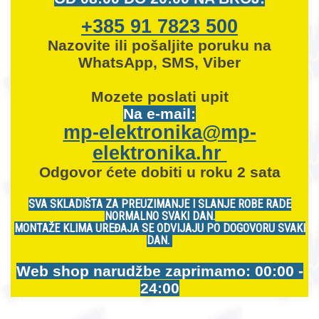
+385 91 7823 500
Nazovite ili pošaljite poruku na
WhatsApp, SMS, Viber
Mozete
poslati upit
Na e-mail:
mp-elektronika@mp-
elektronika.hr
Odgovor ćete dobiti u roku 2 sata
SVA SKLADIŠTA ZA PREUZIMANJE I SLANJE ROBE RADE
NORMALNO SVAKI DAN.
MONTAŽE KLIMA UREĐAJA SE ODVIJAJU PO DOGOVORU SVAKI
DAN.
Web shop narudžbe zaprimamo: 00:00 -
24:00