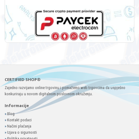
CERTIFIED SHOP®
Zajedno razvijamo online trgovinu i pomažemo web trgovcima da uspješno
konkuriraju u novom digitalnom poslovnom okruženju.
Informacije
»
Blog
»
Kontakt podaci
»
Načini plaćanja
»
Izjava o sigurnosti
»
Politika privatnosti