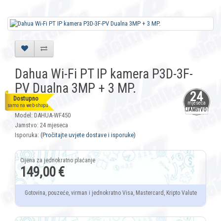
Dahua Wi-Fi PT IP kamera P3D-3F-
PV Dualna 3MP + 3 MP.
24
Dostupno
mjeseca
Šifra: 10633
samo na web-shopu
JAMSTVO
Model: DAHUA-WF450
Jamstvo: 24 mjeseca
Isporuka:
(Pročitajte uvjete dostave i isporuke)
149,00 €
Gotovina, pouzeće, virman i jednokratno Visa, Mastercard, Kripto Valute