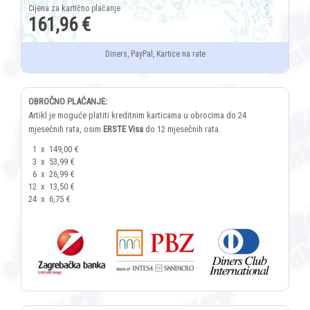
161,96 €
Diners, PayPal, Kartice na rate
OBROČNO PLAĆANJE:
Artikl je moguće platiti kreditnim karticama u obrocima do 24
mjesečnih rata, osim
ERSTE Visa
do 12 mjesečnih rata.
1
x
149,00 €
3
x
53,99 €
6
x
26,99 €
12
x
13,50 €
24
x
6,75 €