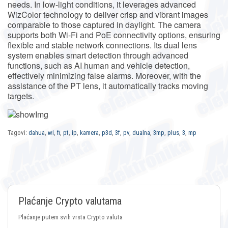
needs. In low-light conditions, it leverages advanced
WizColor technology to deliver crisp and vibrant images
comparable to those captured in daylight. The camera
supports both Wi-Fi and PoE connectivity options, ensuring
flexible and stable network connections. Its dual lens
system enables smart detection through advanced
functions, such as AI human and vehicle detection,
effectively minimizing false alarms. Moreover, with the
assistance of the PT lens, it automatically tracks moving
targets.
Tagovi:
dahua
,
wi
,
fi
,
pt
,
ip
,
kamera
,
p3d
,
3f
,
pv
,
dualna
,
3mp
,
plus
,
3
,
mp
Plaćanje Crypto valutama
Plaćanje putem svih vrsta Crypto valuta