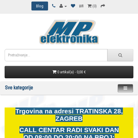
Blog
(0)
0 artikal(a) - 0,00 €
Sve kategorije
Trgovina na adresi
TRATINSKA 28,
ZAGREB
CALL CENTAR RADI SVAKI DAN
OD
08:00 DO 20:00 NA BROJ: