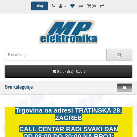
Blog
(0)
0 artikal(a) - 0,00 €
Sve kategorije
Trgovina na adresi
TRATINSKA 28,
ZAGREB
CALL CENTAR RADI SVAKI DAN
OD
08:00 DO 20:00 NA BROJ: