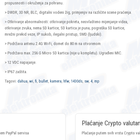
propusnosti i okruženja za pohranu.
> DWDR, 3D NR, BLC, digitalni vodeni žig, primjenjiv na različite scene praćenja.
> Otkrivanje abnormalnosti: otkrivanje pokreta, neovlašteno mijenjanje videa,
otkrivanje zvuka, nema SD kartice, SD kartica je puna, pogreška SD kartice,
mrežni prekid veze, IP sukob, ilegalni pristup, SMD (ljudski).
> Podržava antenu 2.4G Wi-Fi, domet do 80 m na otvorenom
> Podržava max. 256 G Micro SD kartica (nije u kompletu). Ugrađeni MIC.
> 12 VDC napajanje.
> IP67 zaštita.
Tagovi:
dahua
,
wi
,
fi
,
bullet
,
kamera
,
hfw
,
1430ds
,
sw
,
4
,
mp
Plaćanje Crypto valutama
Plaćanje putem svih vrsta Crypto valuta