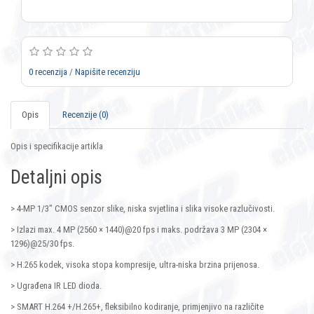
0 recenzija
/
Napišite recenziju
Opis
Recenzije (0)
Opis i specifikacije artikla
Detaljni opis
> 4-MP 1/3″ CMOS senzor slike, niska svjetlina i slika visoke razlučivosti.
> Izlazi max. 4 MP (2560 × 1440)@20 fps i maks. podržava 3 MP (2304 ×
1296)@25/30 fps.
> H.265 kodek, visoka stopa kompresije, ultra-niska brzina prijenosa.
> Ugrađena IR LED dioda.
> SMART H.264 +/H.265+, fleksibilno kodiranje, primjenjivo na različite