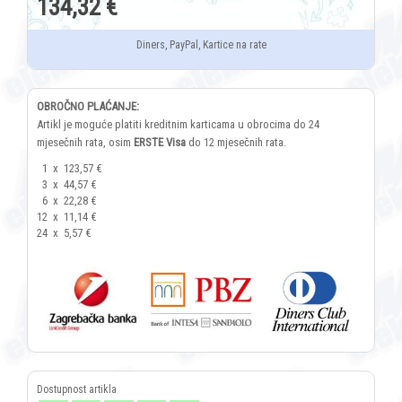
134,32 €
Diners, PayPal, Kartice na rate
OBROČNO PLAĆANJE:
Artikl je moguće platiti kreditnim karticama u obrocima do 24
mjesečnih rata, osim
ERSTE Visa
do 12 mjesečnih rata.
1
x
123,57 €
3
x
44,57 €
6
x
22,28 €
12
x
11,14 €
24
x
5,57 €