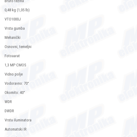
Bruto težina
0,48 kg (1,05 lb)
VTO1000J
Vrsta gumba
Mehanički
Osnovni, temeljni
Fotoaarat
1,3 MP CMOS
Vidno polje
Vodoravno: 70°
Okomito: 40°
WDR
DWDR
Vrsta iluminatora
Automatski IR