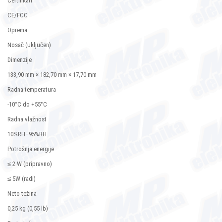
Certifikati
CE/FCC
Oprema
Nosač (uključen)
Dimenzije
133,90 mm × 182,70 mm × 17,70 mm
Radna temperatura
-10°C do +55°C
Radna vlažnost
10%RH–95%RH
Potrošnja energije
≤ 2 W (pripravno)
≤ 5W (radi)
Neto težina
0,25 kg (0,55 lb)