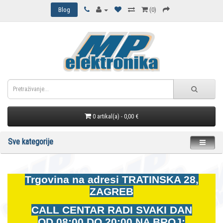
Blog
(0)
0 artikal(a) - 0,00 €
Sve kategorije
Trgovina na adresi
TRATINSKA 28,
ZAGREB
CALL CENTAR RADI SVAKI DAN
OD
08:00 DO 20:00 NA BROJ: