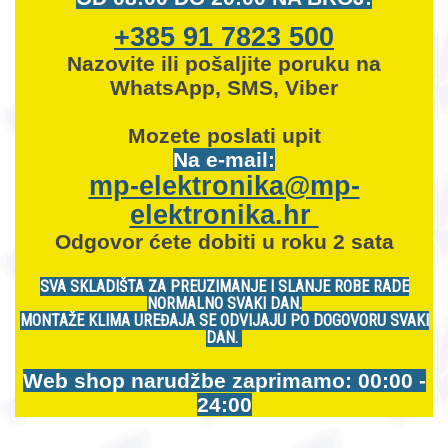
+385 91 7823 500
Nazovite ili pošaljite poruku na
WhatsApp, SMS, Viber
Mozete
poslati upit
Na e-mail:
mp-elektronika@mp-
elektronika.hr
Odgovor ćete dobiti u roku 2 sata
SVA SKLADIŠTA ZA PREUZIMANJE I SLANJE ROBE RADE
NORMALNO SVAKI DAN.
MONTAŽE KLIMA UREĐAJA SE ODVIJAJU PO DOGOVORU SVAKI
DAN.
Web shop narudžbe zaprimamo: 00:00 -
24:00