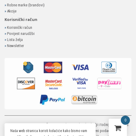
»
Robne marke (brandovi)
»
Akcije
Korisnički račun
»
Korisnički račun
»
Povijest narudžbi
»
Lista želja
»
Newsletter
0
MP-ELEKTRONIKA SHOP
© 2026. Trudimo se dati što bolji i točniji opis i sliku.
Unatoč tome, ne možemo garantirati da su svi navedeni podaci i slike u
Naša web stranica koristi kolačiće kako bismo vam