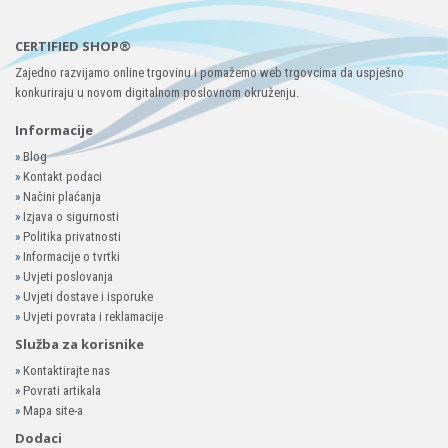
CERTIFIED SHOP®
Zajedno razvijamo online trgovinu i pomažemo web trgovcima da uspješno
konkuriraju u novom digitalnom poslovnom okruženju.
Informacije
»
Blog
»
Kontakt podaci
»
Načini plaćanja
»
Izjava o sigurnosti
»
Politika privatnosti
»
Informacije o tvrtki
»
Uvjeti poslovanja
»
Uvjeti dostave i isporuke
»
Uvjeti povrata i reklamacije
Služba za korisnike
»
Kontaktirajte nas
»
Povrati artikala
»
Mapa site-a
Dodaci