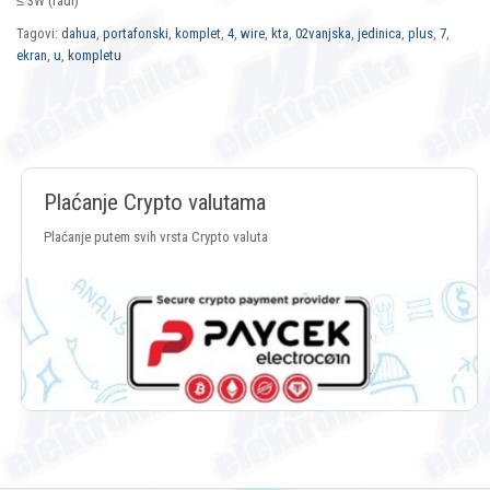
≤ 3W (radi)
Tagovi:
dahua
,
portafonski
,
komplet
,
4
,
wire
,
kta
,
02vanjska
,
jedinica
,
plus
,
7
,
ekran
,
u
,
kompletu
Plaćanje Crypto valutama
Plaćanje putem svih vrsta Crypto valuta