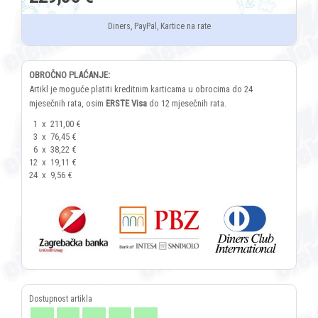
Diners, PayPal, Kartice na rate
OBROČNO PLAĆANJE:
Artikl je moguće platiti kreditnim karticama u obrocima do 24
mjesečnih rata, osim
ERSTE Visa
do 12 mjesečnih rata.
1
x
211,00 €
3
x
76,45 €
6
x
38,22 €
12
x
19,11 €
24
x
9,56 €