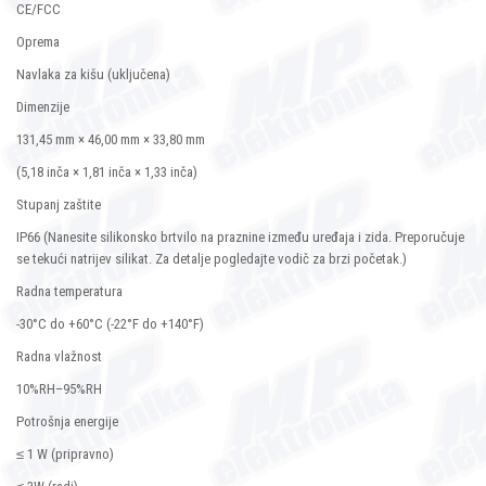
CE/FCC
Oprema
Navlaka za kišu (uključena)
Dimenzije
131,45 mm × 46,00 mm × 33,80 mm
(5,18 inča × 1,81 inča × 1,33 inča)
Stupanj zaštite
IP66 (Nanesite silikonsko brtvilo na praznine između uređaja i zida. Preporučuje
se tekući natrijev silikat. Za detalje pogledajte vodič za brzi početak.)
Radna temperatura
-30°C do +60°C (-22°F do +140°F)
Radna vlažnost
10%RH–95%RH
Potrošnja energije
≤ 1 W (pripravno)