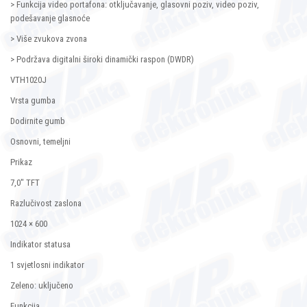
> Funkcija video portafona: otključavanje, glasovni poziv, video poziv,
podešavanje glasnoće
> Više zvukova zvona
> Podržava digitalni široki dinamički raspon (DWDR)
VTH1020J
Vrsta gumba
Dodirnite gumb
Osnovni, temeljni
Prikaz
7,0″ TFT
Razlučivost zaslona
1024 × 600
Indikator statusa
1 svjetlosni indikator
Zeleno: uključeno
Funkcija