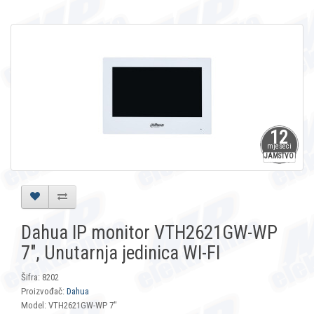
12
mjeseci
JAMSTVO
Dahua IP monitor VTH2621GW-WP
7″, Unutarnja jedinica WI-FI
Šifra: 8202
Proizvođač:
Dahua
Model: VTH2621GW-WP 7″