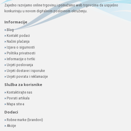
Zajedno razvijamo online trgovinu i pomažemo web trgovcima da uspješno
konkuriraju u novom digitalnom poslovnom okruženju.
Informacije
»
Blog
»
Kontakt podaci
»
Načini plaćanja
»
Izjava o sigurnosti
»
Politika privatnosti
»
Informacije o tvrtki
»
Uvjeti poslovanja
»
Uvjeti dostave i isporuke
»
Uvjeti povrata i reklamacije
Služba za korisnike
»
Kontaktirajte nas
»
Povrati artikala
»
Mapa site-a
Dodaci
»
Robne marke (brandovi)
»
Akcije