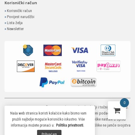
Korisnički račun
»
Korisnički račun
»
Povijest narudžbi
»
Lista želja
»
Newsletter
0
MP-ELEKTRONIKA SHOP
© 2026. Trudimo se dati što bolji i točniji opis i sliku.
Unatoč tome, ne možemo garantirati da su svi navedeni podaci i slike u
Naša web stranica koristi kolačiće kako bismo vam
potpunosti točni. Ne odgovaramo za eventualne pogreške nastale u opisu
pružili najbolje moguće korisničko iskustvo. Više
proizvoda, greške prilikom štampanja te promjene cijena. Slike ne jamče svojstva
informacija možete pronaći u:
Politika privatnosti.
proizvoda.
Prihvaćam