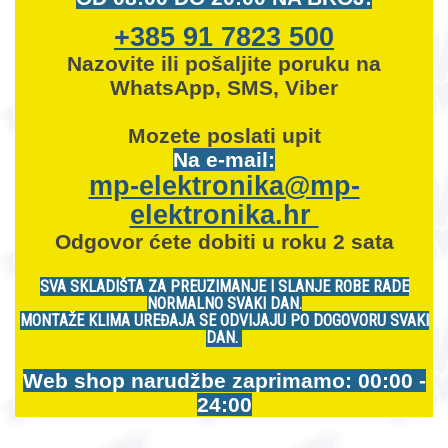
+385 91 7823 500
Nazovite ili pošaljite poruku na
WhatsApp, SMS, Viber
Mozete
poslati upit
Na e-mail:
mp-elektronika@mp-
elektronika.hr
Odgovor ćete dobiti u roku 2 sata
SVA SKLADIŠTA ZA PREUZIMANJE I SLANJE ROBE RADE
NORMALNO SVAKI DAN.
MONTAŽE KLIMA UREĐAJA SE ODVIJAJU PO DOGOVORU SVAKI
DAN.
Web shop narudžbe zaprimamo: 00:00 -
24:00