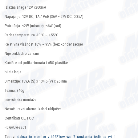
Izlazna snaga 12V /200mA
Napajanje: 12V DC, 1A / PoE (36V ~57V DC, 0.35A)
Potrošnja: ≤2W (miranje), ≤6W (rad)
Radna temperatura -10°C ~ +55°C
Relativna vlažnost 10% ~ 95% (bez kondenzacije)
Nije prikladno za vani
Kućište od polikarbonata i ABS plastike
bijela boja
Dimenzije: 189,6 (Š) x 134,6 (V) x 26 mm
Težina: 340g
površinska montaža
Nosač i ravni alarmni kabel uključen
Certifikati CE, FCC
- DAHUA-3201
Tagovi:
dahua
,
ip
,
monitor
,
vth2621gw
,
wp
,
7
,
unutarnja
,
jedinica
,
wi
,
fi