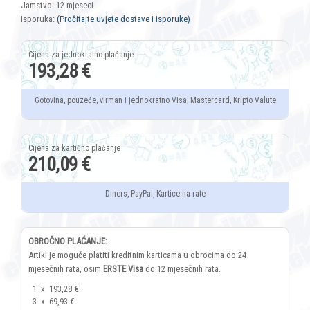
Jamstvo: 12 mjeseci
Isporuka:
(Pročitajte uvjete dostave i isporuke)
193,28 €
Gotovina, pouzeće, virman i jednokratno Visa, Mastercard, Kripto Valute
210,09 €
Diners, PayPal, Kartice na rate
OBROČNO PLAĆANJE:
Artikl je moguće platiti kreditnim karticama u obrocima do 24
mjesečnih rata, osim
ERSTE Visa
do 12 mjesečnih rata.
1
x
193,28 €
3
x
69,93 €