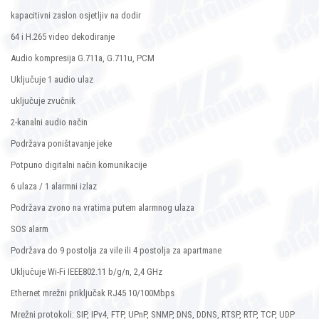
kapacitivni zaslon osjetljiv na dodir
64 i H.265 video dekodiranje
Audio kompresija G.711a, G.711u, PCM
Uključuje 1 audio ulaz
uključuje zvučnik
2-kanalni audio način
Podržava poništavanje jeke
Potpuno digitalni način komunikacije
6 ulaza / 1 alarmni izlaz
Podržava zvono na vratima putem alarmnog ulaza
SOS alarm
Podržava do 9 postolja za vile ili 4 postolja za apartmane
Uključuje Wi-Fi IEEE802.11 b/g/n, 2,4 GHz
Ethernet mrežni priključak RJ45 10/100Mbps
Mrežni protokoli: SIP, IPv4, FTP, UPnP, SNMP, DNS, DDNS, RTSP, RTP, TCP, UDP