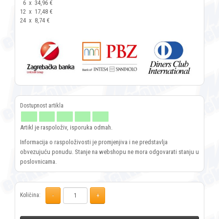
6
x
34,96 €
12
x
17,48 €
24
x
8,74 €
Artikl je raspoloživ, isporuka odmah.
Informacija o raspoloživosti je promjenjiva i ne predstavlja
obvezujuću ponudu. Stanje na webshopu ne mora odgovarati stanju u
poslovnicama.
Količina: