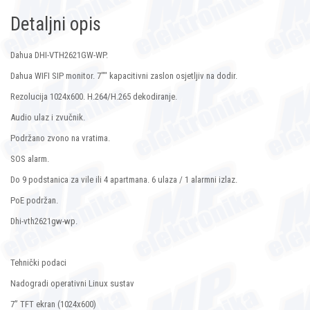
Detaljni opis
Dahua DHI-VTH2621GW-WP.
Dahua WIFI SIP monitor. 7"" kapacitivni zaslon osjetljiv na dodir.
Rezolucija 1024x600. H.264/H.265 dekodiranje.
Audio ulaz i zvučnik.
Podržano zvono na vratima.
SOS alarm.
Do 9 podstanica za vile ili 4 apartmana. 6 ulaza / 1 alarmni izlaz.
PoE podržan.
Dhi-vth2621gw-wp.
Tehnički podaci
Nadogradi operativni Linux sustav
7” TFT ekran (1024x600)