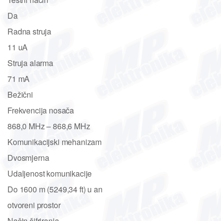
Da
Radna struja
11 uA
Struja alarma
71 mA
Bežični
Frekvencija nosača
868,0 MHz – 868,6 MHz
Komunikacijski mehanizam
Dvosmjerna
Udaljenost komunikacije
Do 1600 m (5249,34 ft) u an
otvoreni prostor
Način šifriranja