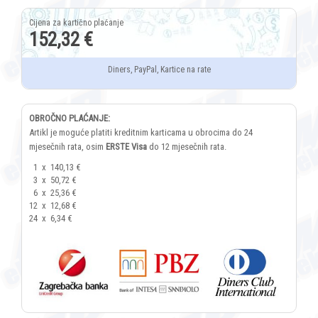
152,32 €
Diners, PayPal, Kartice na rate
OBROČNO PLAĆANJE:
Artikl je moguće platiti kreditnim karticama u obrocima do 24
mjesečnih rata, osim
ERSTE Visa
do 12 mjesečnih rata.
1
x
140,13 €
3
x
50,72 €
6
x
25,36 €
12
x
12,68 €
24
x
6,34 €