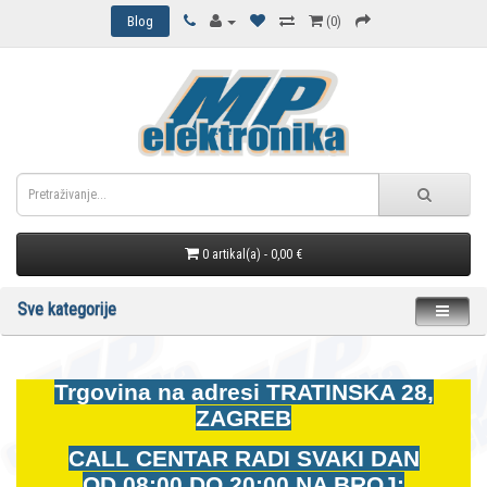
Blog
(0)
0 artikal(a) - 0,00 €
Sve kategorije
Trgovina na adresi
TRATINSKA 28,
ZAGREB
CALL CENTAR RADI SVAKI DAN
OD
08:00 DO 20:00 NA BROJ: