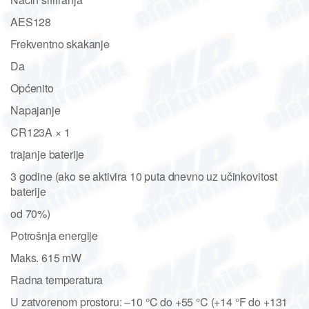
AES128
Frekventno skakanje
Da
Općenito
Napajanje
CR123A × 1
trajanje baterije
3 godine (ako se aktivira 10 puta dnevno uz učinkovitost
baterije
od 70%)
Potrošnja energije
Maks. 615 mW
Radna temperatura
U zatvorenom prostoru: –10 °C do +55 °C (+14 °F do +131