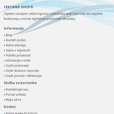
CERTIFIED SHOP®
Zajedno razvijamo online trgovinu i pomažemo web trgovcima da uspješno
konkuriraju u novom digitalnom poslovnom okruženju.
Informacije
»
Blog
»
Kontakt podaci
»
Načini plaćanja
»
Izjava o sigurnosti
»
Politika privatnosti
»
Informacije o tvrtki
»
Uvjeti poslovanja
»
Uvjeti dostave i isporuke
»
Uvjeti povrata i reklamacije
Služba za korisnike
»
Kontaktirajte nas
»
Povrati artikala
»
Mapa site-a
Dodaci
»
Robne marke (brandovi)