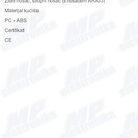
Zidni nosač, stropni nosač (s nosačem ARA33)
Materijal kućišta
PC + ABS
Certifikati
CE