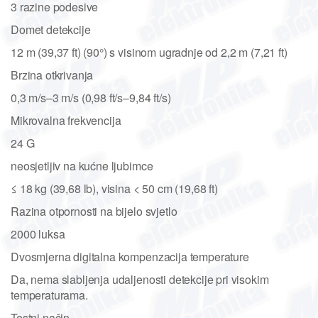
3 razine podesive
Domet detekcije
12 m (39,37 ft) (90°) s visinom ugradnje od 2,2 m (7,21 ft)
Brzina otkrivanja
0,3 m/s–3 m/s (0,98 ft/s–9,84 ft/s)
Mikrovalna frekvencija
24 G
neosjetljiv na kućne ljubimce
≤ 18 kg (39,68 lb), visina < 50 cm (19,68 ft)
Razina otpornosti na bijelo svjetlo
2000 luksa
Dvosmjerna digitalna kompenzacija temperature
Da, nema slabljenja udaljenosti detekcije pri visokim
temperaturama.
Testni način