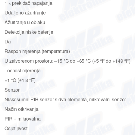
1 × prekidač napajanja
Udaljeno ažuriranje
Ažuriranje u oblaku
Detekcija niske baterije
Da
Raspon mjerenja (temperatura)
U zatvorenom prostoru: –15 °C do +65 °C (+5 °F do +149 °F)
Točnost mjerenja
±1 °C (±1,8 °F)
Senzor
Niskošumni PIR senzor s dva elementa, mikrovalni senzor
Način otkrivanja
PIR + mikrovalna
Osjetljivost