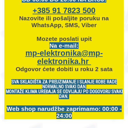
+385 91 7823 500
Nazovite ili pošaljite poruku na
WhatsApp, SMS, Viber
Mozete
poslati upit
Na e-mail:
mp-elektronika@mp-
elektronika.hr
Odgovor ćete dobiti u roku 2 sata
SVA SKLADIŠTA ZA PREUZIMANJE I SLANJE ROBE RADE
NORMALNO SVAKI DAN.
MONTAŽE KLIMA UREĐAJA SE ODVIJAJU PO DOGOVORU SVAKI
DAN.
Web shop narudžbe zaprimamo: 00:00 -
24:00