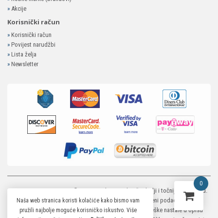
»
Akcije
Korisnički račun
»
Korisnički račun
»
Povijest narudžbi
»
Lista želja
»
Newsletter
0
MP-ELEKTRONIKA SHOP
© 2026. Trudimo se dati što bolji i točniji opis i sliku.
Unatoč tome, ne možemo garantirati da su svi navedeni podaci i slike u
Naša web stranica koristi kolačiće kako bismo vam
potpunosti točni. Ne odgovaramo za eventualne pogreške nastale u opisu
pružili najbolje moguće korisničko iskustvo. Više