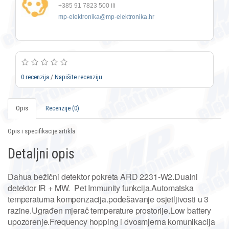
+385 91 7823 500 ili
mp-elektronika@mp-elektronika.hr
0 recenzija
/
Napišite recenziju
Opis
Recenzije (0)
Opis i specifikacije artikla
Detaljni opis
Dahua bežični detektor pokreta ARD 2231-W2.Dualni
detektor IR + MW. Pet Immunity funkcija.Automatska
temperaturna kompenzacija.podešavanje osjetljivosti u 3
razine.Ugrađen mjerač temperature prostorije.Low battery
upozorenje.Frequency hopping i dvosmjerna komunikacija