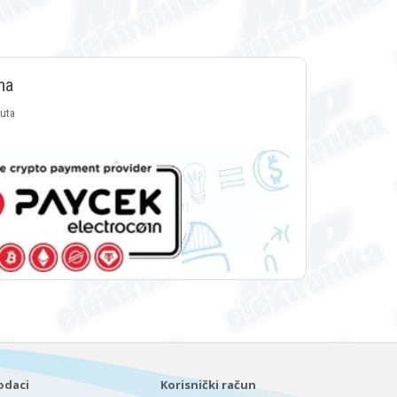
ma
luta
odaci
Korisnički račun