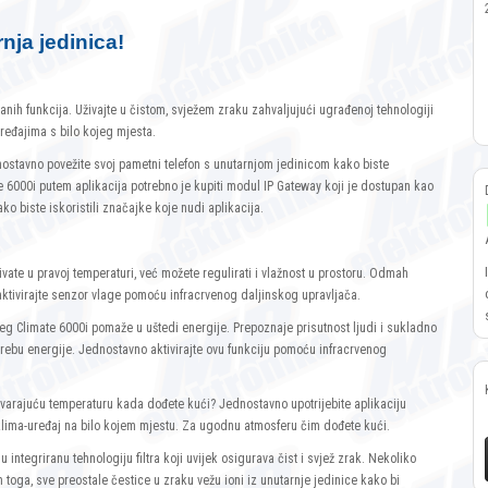
nja jedinica!
ranih funkcija. Uživajte u čistom, svježem zraku zahvaljujući ugrađenoj tehnologiji
uređajima s bilo kojeg mjesta.
tavno povežite svoj pametni telefon s unutarnjom jedinicom kako biste
e 6000i putem aplikacija potrebno je kupiti modul IP Gateway koji je dostupan kao
ko biste iskoristili značajke koje nudi aplikacija.
ivate u pravoj temperaturi, već možete regulirati i vlažnost u prostoru. Odmah
 aktivirajte senzor vlage pomoću infracrvenog daljinskog upravljača.
šeg Climate 6000i pomaže u uštedi energije. Prepoznaje prisutnost ljudi i sukladno
ebu energije. Jednostavno aktivirajte ovu funkciju pomoću infracrvenog
govarajuću temperaturu kada dođete kući? Jednostavno upotrijebite aplikaciju
lima-uređaj na bilo kojem mjestu. Za ugodnu atmosferu čim dođete kući.
u integriranu tehnologiju filtra koji uvijek osigurava čist i svjež zrak. Nekoliko
sim toga, sve preostale čestice u zraku vežu ioni iz unutarnje jedinice kako bi