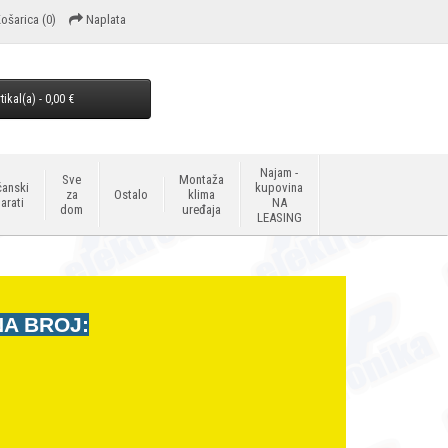
ošarica
(0)
Naplata
tikal(a) - 0,00 €
Najam -
Sve
Montaža
anski
kupovina
za
Ostalo
klima
arati
NA
dom
uređaja
LEASING
NA BROJ: