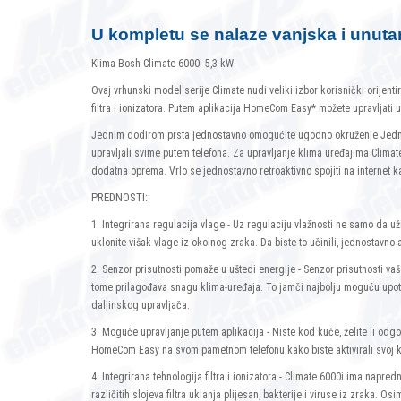
U kompletu se nalaze vanjska i unutar
Klima Bosh Climate 6000i 5,3 kW
Ovaj vrhunski model serije Climate nudi veliki izbor korisnički orijenti
filtra i ionizatora. Putem aplikacija HomeCom Easy* možete upravljati 
Jednim dodirom prsta jednostavno omogućite ugodno okruženje Jednos
upravljali svime putem telefona. Za upravljanje klima uređajima Climat
dodatna oprema. Vrlo se jednostavno retroaktivno spojiti na internet ka
PREDNOSTI:
1. Integrirana regulacija vlage - Uz regulaciju vlažnosti ne samo da už
uklonite višak vlage iz okolnog zraka. Da biste to učinili, jednostavno
2. Senzor prisutnosti pomaže u uštedi energije - Senzor prisutnosti va
tome prilagođava snagu klima-uređaja. To jamči najbolju moguću upotr
daljinskog upravljača.
3. Moguće upravljanje putem aplikacija - Niste kod kuće, želite li od
HomeCom Easy na svom pametnom telefonu kako biste aktivirali svoj k
4. Integrirana tehnologija filtra i ionizatora - Climate 6000i ima napredn
različitih slojeva filtra uklanja plijesan, bakterije i viruse iz zraka. O