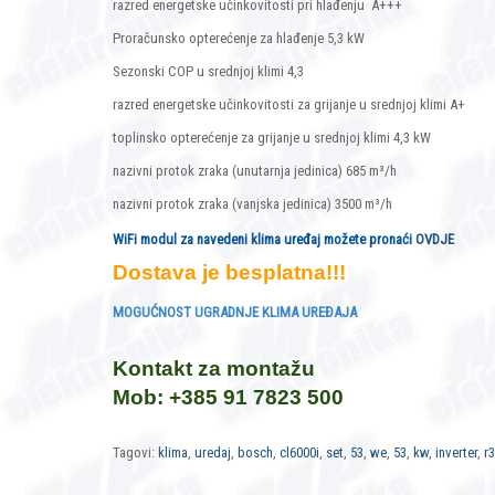
razred energetske učinkovitosti pri hlađenju A+++
Proračunsko opterećenje za hlađenje 5,3 kW
Sezonski COP u srednjoj klimi 4,3
razred energetske učinkovitosti za grijanje u srednjoj klimi A+
toplinsko opterećenje za grijanje u srednjoj klimi 4,3 kW
nazivni protok zraka (unutarnja jedinica) 685 m³/h
nazivni protok zraka (vanjska jedinica) 3500 m³/h
WiFi modul za navedeni klima uređaj možete pronaći
OVDJE
Dostava je besplatna!!!
MOGUĆNOST UGRADNJE KLIMA UREĐAJA
Kontakt za montažu
Mob: +385 91 7823 500
Tagovi:
klima
,
uredaj
,
bosch
,
cl6000i
,
set
,
53
,
we
,
53
,
kw
,
inverter
,
r