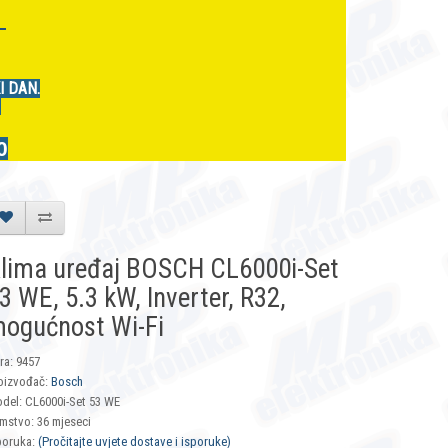
r
I DAN.
.
0
lima uređaj BOSCH CL6000i-Set
3 WE, 5.3 kW, Inverter, R32,
ogućnost Wi-Fi
fra: 9457
oizvođač:
Bosch
del: CL6000i-Set 53 WE
mstvo: 36 mjeseci
poruka:
(Pročitajte uvjete dostave i isporuke)