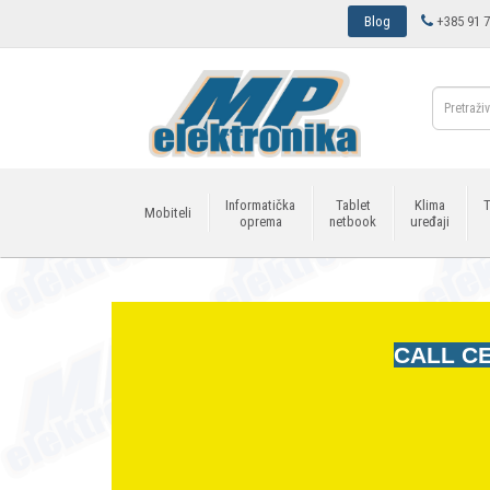
Blog
+385 91 7
Informatička
Tablet
Klima
T
Mobiteli
oprema
netbook
uređaji
CALL CE