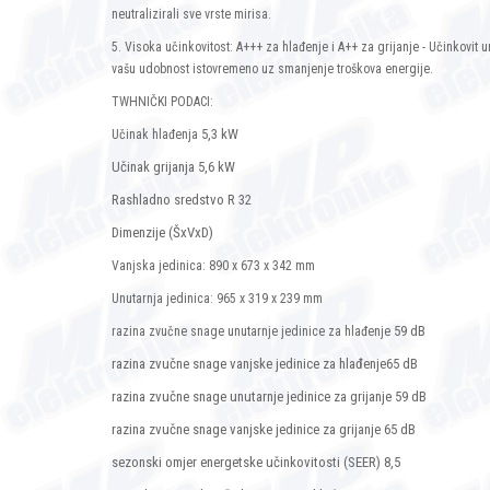
neutralizirali sve vrste mirisa.
5. Visoka učinkovitost: A+++ za hlađenje i A++ za grijanje - Učinkovit u
vašu udobnost istovremeno uz smanjenje troškova energije.
TWHNIČKI PODACI:
5,3 kW
Učinak hlađenja
Učinak grijanja 5,6 kW
Rashladno sredstvo R 32
Dimenzije (ŠxVxD)
Vanjska jedinica: 890 x 673 x 342 mm
Unutarnja jedinica: 965 x 319 x 239 mm
59 dB
razina zvučne snage unutarnje jedinice za hlađenje
razina zvučne snage vanjske jedinice za hlađenje65 dB
razina zvučne snage unutarnje jedinice za grijanje 59 dB
razina zvučne snage vanjske jedinice za grijanje 65 dB
sezonski omjer energetske učinkovitosti (SEER) 8,5