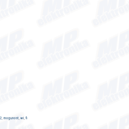
32
,
mogunost
,
wi
,
fi