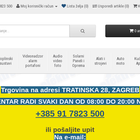
823 500
Moj korisnički račun
Lista želja (0)
Usporedi artikle (0)
K
0 ar
Videonadzor
Audio
Solarni
oplinski
Alati i
Auto
Kuć
alarm
video
Paneli i
sustavi
strojevi
moto
Ap
portafoni
foto
Oprema
Trgovina na adresi
TRATINSKA 28, ZAGREB
NTAR RADI SVAKI DAN OD
08:00 DO 20:00 
+385 91 7823 500
ili pošaljite upit
Na e-mail: