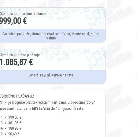
999,00 €
Gotovina, pouzeće, virman i jednokratno Visa, Mastercard, Kripto
Valute
1.085,87 €
Diners, PayPal, Kartice na rate
OBROČNO PLAĆANJE:
Artikl je moguće platiti kreditnim karticama u obrocima do 24
mjesečnih rata, osim
ERSTE Visa
do 12 mjesečnih rata.
1
x
999,00 €
3
x
361,96 €
6
x
180,98 €
12
x
90,49 €