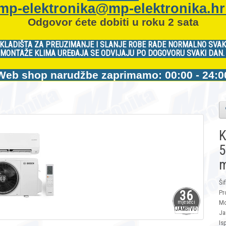
mp-elektronika@mp-elektronika.h
Odgovor ćete dobiti u roku 2 sata
KLADIŠTA ZA PREUZIMANJE I SLANJE ROBE RADE NORMALNO SVAK
MONTAŽE KLIMA UREĐAJA SE ODVIJAJU PO DOGOVORU SVAKI DAN
Web shop narudžbe zaprimamo: 00:00 - 24:0
K
5
m
Ši
36
Pr
Mo
mjeseci
JAMSTVO
Ja
Is