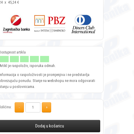
24
x
45,24 €
Artikl je raspoloživ, isporuka odmah.
Informacija o raspoloživosti je promjenjiva i ne predstavlja
obvezujuću ponudu. Stanje na webshopu ne mora odgovarati
stanju u poslovnicama.
Količina:
Dodaj u košaricu