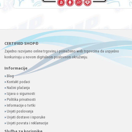
CERTIFIED SHOP®
Zajedno razvijamo online trgovinu i pomažemo web trgovcima da uspješno
konkuriraju u novom digitalnom poslovnom okruženju.
Informacije
»
Blog
»
Kontakt podaci
»
Načini plaćanja
»
Izjava o sigurnosti
»
Politika privatnosti
»
Informacije o tvrtki
»
Uvjeti poslovanja
»
Uvjeti dostave i isporuke
»
Uvjeti povrata i reklamacije
Služba za korisnike