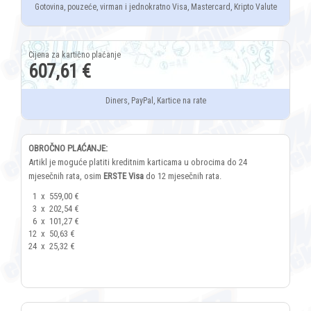
Gotovina, pouzeće, virman i jednokratno Visa, Mastercard, Kripto Valute
607,61 €
Diners, PayPal, Kartice na rate
OBROČNO PLAĆANJE:
Artikl je moguće platiti kreditnim karticama u obrocima do 24
mjesečnih rata, osim
ERSTE Visa
do 12 mjesečnih rata.
1
x
559,00 €
3
x
202,54 €
6
x
101,27 €
12
x
50,63 €
24
x
25,32 €