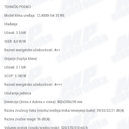
TEHNIČKI PODACI
Model klima uređaja: CL4000i-Set 35 WE
Hlađenje
Učinak: 3.5 kW
SEER: 8,0 W/W
Razred energetske učinkovitosti: A++
Grijanje (toplija klima)
Učinak: 3.1 kW
SCOP: 5.1W/W
Razred energetske učinkovitosti: A+++
Unutarnja jedinica
Dimenzije (širina x dubina x visina): 802x200x295 mm
Razina zvučnog tlaka (visoka/srednja/niska/smanjenje buke): 39/33/22/21 dB(A)
Razina zvučne snage: 56 dB(A)
Volumni protok (visoki/srednji/niski): 520/370/310 m3/h