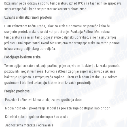
Dizajniran je da održava sobnu temperaturu iznad 8°C i na taj način se sprječava
smrzavanje čak i kada se prostor ne koristi tijekom zime.
Uživajte u klimatiziranom prostoru
U 3D zakretnom načinu rada, izlaz za zrak automatski se pomiče kako bi
usmjerio protok zraka u svaki kut prostorije. Funkcija Follow Me: sobna
temperatura se mjeri tamo gdje stavite daljinski upravljač, a ne na unutarnjoj
jedinici. Funkcijom Wind Avoid Me usmjeravate strujanje zraka na strop pomoću
infracrvenog daljinskog upravljača.
Poboljšajte kvalitetu zraka
i bakterije iz zraka pomoću
Tehnologija ionizatora uklanja prašinu, plijesan, viruse
pozitivnih i negativnih iona. Funkcija iClean zagrijavanjem isparivača uklanja
bakterije i plijesan iz izmjenjivača topline. Filteri za hladnu katalizu s visokom
gustoćom i biofileri uklanjaju štetne tvari iz vaših prostorija.
Pregled prednosti
godišnja doba
Pouzdan i učinkovit klima uređaj za sva
povezivanje dostupan kao pribor
Mogućnost WI-FI povezivanja, modul za
Kabelski sobni regulator dostupan kao opcija
Jednostavna montaža i održavanje