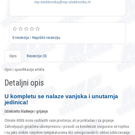
mp-elektronika@mp-elektronika.hr
0 recenzija
/
Napišite recenziju
Opis
Recenzije (0)
Opis i specifikacije artikla
Detaljni opis
U kompletu se nalaze vanjska i unutarnja
jedinica!
Učinkovito hlađenje i grijanje
je prikladan i za grijanje.
Climate 4000i može rashladiti vaše prostorije, ali
Zahvaljujući grijačima ukompresoru i posudi za kondenzat osigurava se toplina
i na jako niskim vanjskim temperaturama što omogućavabrži ciklus odmrzavanja.