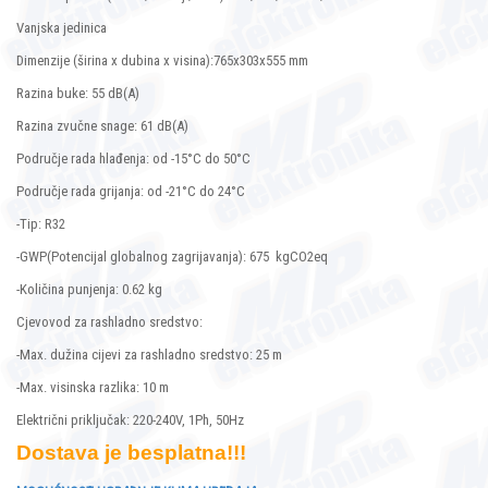
Vanjska jedinica
Dimenzije (širina x dubina x visina):765x303x555 mm
Razina buke: 55 dB(A)
Razina zvučne snage: 61 dB(A)
Područje rada hlađenja: od -15°C do 50°C
Područje rada grijanja: od -21°C do 24°C
-Tip: R32
-GWP(Potencijal globalnog zagrijavanja): 675 kgCO2eq
-Količina punjenja: 0.62 kg
Cjevovod za rashladno sredstvo:
-Max. dužina cijevi za rashladno sredstvo: 25 m
-Max. visinska razlika: 10 m
Električni priključak: 220-240V, 1Ph, 50Hz
Dostava je besplatna!!!