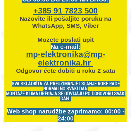
+385 91 7823 500
Nazovite ili pošaljite poruku na
WhatsApp, SMS, Viber
Mozete
poslati upit
Na e-mail:
mp-elektronika@mp-
elektronika.hr
Odgovor ćete dobiti u roku 2 sata
SVA SKLADIŠTA ZA PREUZIMANJE I SLANJE ROBE RADE
NORMALNO SVAKI DAN.
MONTAŽE KLIMA UREĐAJA SE ODVIJAJU PO DOGOVORU SVAKI
DAN.
Web shop narudžbe zaprimamo: 00:00 -
24:00