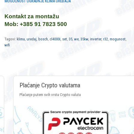
MOGUĆNOST UGRADNJE KLIMA UREĐAJA
Kontakt za montažu
Mob: +385 91 7823 500
Tagovi:
klima
,
uredaj
,
bosch
,
cl4000i
,
set
,
35
,
we
,
35kw
,
inverter
,
r32
,
mogunost
,
wifi
Plaćanje Crypto valutama
Plaćanje putem svih vrsta Crypto valuta