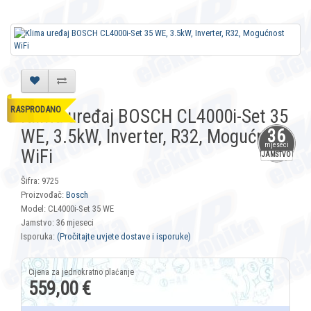
RASPRODANO
Klima uređaj BOSCH CL4000i-Set 35
WE, 3.5kW, Inverter, R32, Mogućnost
36
mjeseci
WiFi
JAMSTVO
Šifra: 9725
Proizvođač:
Bosch
Model: CL4000i-Set 35 WE
Jamstvo: 36 mjeseci
Isporuka:
(Pročitajte uvjete dostave i isporuke)
559,00 €