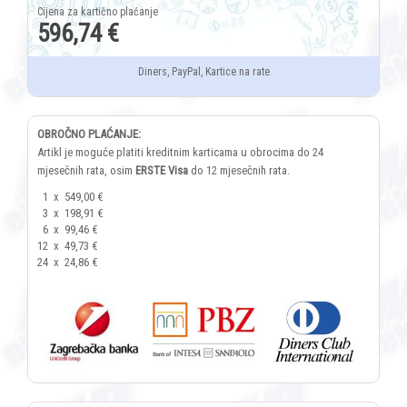
596,74 €
Diners, PayPal, Kartice na rate
OBROČNO PLAĆANJE:
Artikl je moguće platiti kreditnim karticama u obrocima do 24
mjesečnih rata, osim
ERSTE Visa
do 12 mjesečnih rata.
1
x
549,00 €
3
x
198,91 €
6
x
99,46 €
12
x
49,73 €
24
x
24,86 €