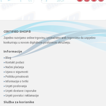
CERTIFIED SHOP®
Zajedno razvijamo online trgovinu i pomažemo web trgovcima da uspješno
konkuriraju u novom digitalnom poslovnom okruženju.
Informacije
»
Blog
»
Kontakt podaci
»
Načini plaćanja
»
Izjava o sigurnosti
»
Politika privatnosti
»
Informacije o tvrtki
»
Uvjeti poslovanja
»
Uvjeti dostave i isporuke
»
Uvjeti povrata i reklamacije
Služba za korisnike