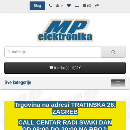
Blog
(0)
0 artikal(a) - 0,00 €
Sve kategorije
Trgovina na adresi
TRATINSKA 28,
ZAGREB
CALL CENTAR RADI SVAKI DAN
OD
08:00 DO 20:00 NA BROJ: