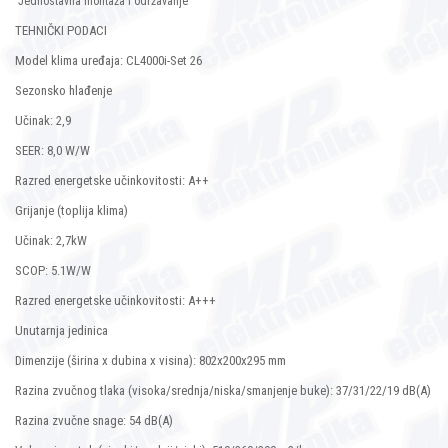
Jednostavna montaža i održavanje
TEHNIČKI PODACI
Model klima uređaja: CL4000i-Set 26
Sezonsko hlađenje
Učinak: 2,9
SEER: 8,0 W/W
Razred energetske učinkovitosti: A++
Grijanje (toplija klima)
Učinak: 2,7kW
SCOP: 5.1W/W
Razred energetske učinkovitosti: A+++
Unutarnja jedinica
Dimenzije (širina x dubina x visina): 802x200x295 mm
Razina zvučnog tlaka (visoka/srednja/niska/smanjenje buke): 37/31/22/19 dB(A)
Razina zvučne snage: 54 dB(A)