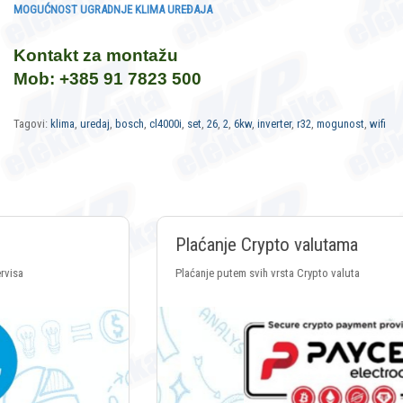
MOGUĆNOST UGRADNJE KLIMA UREĐAJA
Kontakt za montažu
Mob: +385 91 7823 500
Tagovi:
klima
,
uredaj
,
bosch
,
cl4000i
,
set
,
26
,
2
,
6kw
,
inverter
,
r32
,
mogunost
,
wifi
Plaćanje Crypto valutama
Plaćanje putem svih vrsta Crypto valuta