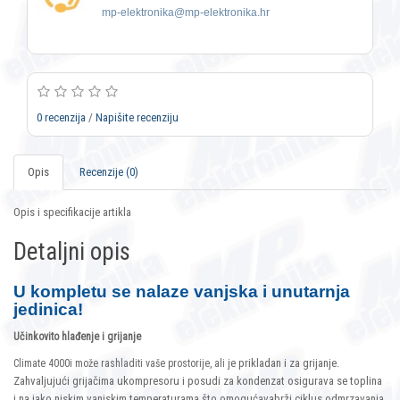
mp-elektronika@mp-elektronika.hr
0 recenzija
/
Napišite recenziju
Opis
Recenzije (0)
Opis i specifikacije artikla
Detaljni opis
U kompletu se nalaze vanjska i unutarnja
jedinica!
Učinkovito hlađenje i grijanje
je prikladan i za grijanje.
Climate 4000i može rashladiti vaše prostorije, ali
Zahvaljujući grijačima ukompresoru i posudi za kondenzat osigurava se toplina
i na jako niskim vanjskim temperaturama što omogućavabrži ciklus odmrzavanja.