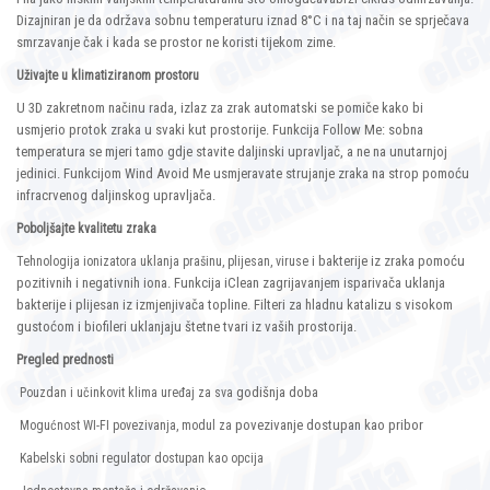
Dizajniran je da održava sobnu temperaturu iznad 8°C i na taj način se sprječava
smrzavanje čak i kada se prostor ne koristi tijekom zime.
Uživajte u klimatiziranom prostoru
U 3D zakretnom načinu rada, izlaz za zrak automatski se pomiče kako bi
usmjerio protok zraka u svaki kut prostorije. Funkcija Follow Me: sobna
temperatura se mjeri tamo gdje stavite daljinski upravljač, a ne na unutarnjoj
jedinici. Funkcijom Wind Avoid Me usmjeravate strujanje zraka na strop pomoću
infracrvenog daljinskog upravljača.
Poboljšajte kvalitetu zraka
i bakterije iz zraka pomoću
Tehnologija ionizatora uklanja prašinu, plijesan, viruse
pozitivnih i negativnih iona. Funkcija iClean zagrijavanjem isparivača uklanja
bakterije i plijesan iz izmjenjivača topline. Filteri za hladnu katalizu s visokom
gustoćom i biofileri uklanjaju štetne tvari iz vaših prostorija.
Pregled prednosti
godišnja doba
Pouzdan i učinkovit klima uređaj za sva
povezivanje dostupan kao pribor
Mogućnost WI-FI povezivanja, modul za
Kabelski sobni regulator dostupan kao opcija