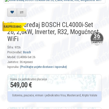
Klima uređaj BOSCH CL4000i-Set
RASPRODANO
26, 2,6kW, Inverter, R32, Mogućnost
36
WiFi
mjeseci
JAMSTVO
Šifra: 9726
Proizvođač:
Bosch
Model: CL4000i-Set 26
Jamstvo: 36 mjeseci
Isporuka:
(Pročitajte uvjete dostave i isporuke)
549,00 €
Gotovina, pouzeće, virman i jednokratno Visa, Mastercard, Kripto Valute