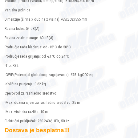
Volumni protok (visoki/srednji/niski): 510/360/300 m3/h
Vanjska jedinica
Dimenzije (širina x dubina x visina):765x303x555 mm
Razina buke: 54 dB(A)
Razina zvučne snage: 60 dB(A)
Područje rada hlađenja: od -15°C do 50°C
Područje rada grijanja: od -21°C do 24°C
-Tip: R32
-GWP(Potencijal globalnog zagrijavanja): 675 kgCO2eq
-Količina punjenja: 0.62 kg
Cjevovod za rashladno sredstvo:
-Max. dužina cijevi za rashladno sredstvo: 25 m
-Max. visinska razlika: 10 m
Električni priključak: 220-240V, 1Ph, 50Hz
Dostava je besplatna!!!