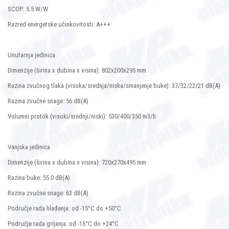
SCOP: 5.5 W/W
Razred energetske učinkovitosti: A+++
Unutarnja jedinica
Dimenzije (širina x dubina x visina): 802x200x295 mm
Razina zvučnog tlaka (visoka/srednja/niska/smanjenje buke): 37/32/22/21 dB(A)
Razina zvučne snage: 56 dB(A)
Volumni protok (visoki/srednji/niski): 530/400/350 m3/h
Vanjska jedinica
Dimenzije (širina x dubina x visina): 720x270x495 mm
Razina buke: 55.0 dB(A)
Razina zvučne snage: 63 dB(A)
Područje rada hlađenja: od -15°C do +50°C
Područje rada grijanja: od -15°C do +24°C