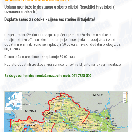
Usluga montaže je dostupna u skoro cijeloj Republici Hrvatskoj (
označeno na karti ).
Doplata samo za otoke - cijena mostarine ili trajekta!
U cijenu montaže klima uređaja uključena je montaža do 3m instalacija
udaljenosti između vanjske i unutarnje jedinice i jedan proboj zida (svaki
dodatni metar naknadno se naplaćuje 50,00 eura i svaki dodatni proboj zida
30,00 eura.
Demontaža stare klime se naplaćuje 50.00 eura.
Naplatu dodatnih troškova vrši serviser direktno klijentu na lokaciji montaže.
Za dogovor termina montaže nazovite mob: 091 7823 500