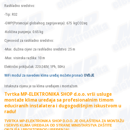
Rashladno sredstvo:
-Tip: R32
-GWP(Potencijal globalnog zagrijavanja): 675 kgCO2eq
-Količina punjenja: 0.65 kg
Cjevovod za rashladno sredstvo:
-Max. dužina cijevi za rashladno sredstvo: 25 m
-Max. visinska razlika: 10 m
Električni priključak: 220-240V, 1Ph, 50Hz
WiFi modul za navedeni klima uređaj možete pronaći
OVDJE
Istaknuta cijena je sa klima uređajem i montažom.
Tvrtka MP-ELEKTRONIKA SHOP d.o.o. vrši usluge
montaže klima uređaja sa profesionalnim timom
educiranih instalatera i dugogodišnjim iskustvom u
radu!
TVRTKA MP-ELEKTRONIKA SHOP D.O.O. JE OVLAŠTENA ZA MONTAŽU
I SERVIS KLIMA UREĐAJA OD STRANE MINISTARSTVA ZAŠTITE
OKOLIŠA I PROSTORNOG UREĐENJA!