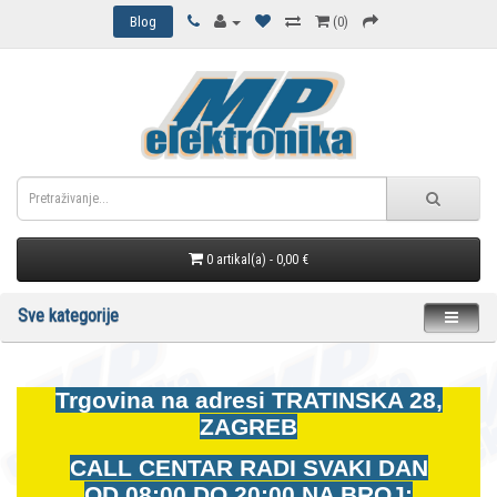
Blog
(0)
0 artikal(a) - 0,00 €
Sve kategorije
Trgovina na adresi
TRATINSKA 28,
ZAGREB
CALL CENTAR RADI SVAKI DAN
OD
08:00 DO 20:00 NA BROJ: