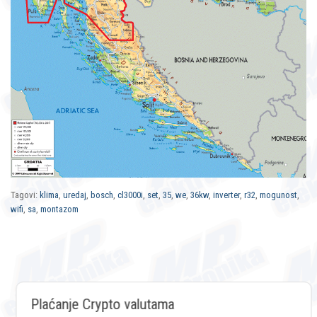
Tagovi:
klima
,
uredaj
,
bosch
,
cl3000i
,
set
,
35
,
we
,
36kw
,
inverter
,
r32
,
mogunost
,
wifi
,
sa
,
montazom
Plaćanje Crypto valutama