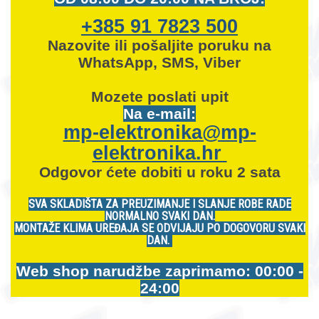
+385 91 7823 500
Nazovite ili pošaljite poruku na
WhatsApp, SMS, Viber
Mozete
poslati upit
Na e-mail:
mp-elektronika@mp-
elektronika.hr
Odgovor ćete dobiti u roku 2 sata
SVA SKLADIŠTA ZA PREUZIMANJE I SLANJE ROBE RADE
NORMALNO SVAKI DAN.
MONTAŽE KLIMA UREĐAJA SE ODVIJAJU PO DOGOVORU SVAKI
DAN.
Web shop narudžbe zaprimamo: 00:00 -
24:00