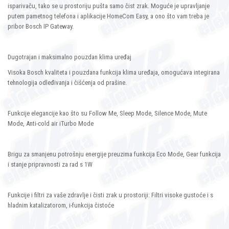
isparivaču, tako se u prostoriju pušta samo čist zrak. Moguće je upravljanje
putem pametnog telefona i aplikacije HomeCom Easy, a ono što vam treba je
pribor Bosch IP Gateway.
Dugotrajan i maksimalno pouzdan klima uređaj
Visoka Bosch kvaliteta i pouzdana funkcija klima uređaja, omogućava integirana
tehnologija odleđivanja i čišćenja od prašine.
Funkcije elegancije kao što su Follow Me, Sleep Mode, Silence Mode, Mute
Mode, Anti-cold air iTurbo Mode
Brigu za smanjenu potrošnju energije preuzima funkcija Eco Mode, Gear funkcija
i stanje pripravnosti za rad s 1W
Funkcije i filtri za vaše zdravlje i čisti zrak u prostoriji: Filtri visoke gustoće i s
hladnim katalizatorom, i-funkcija čistoće