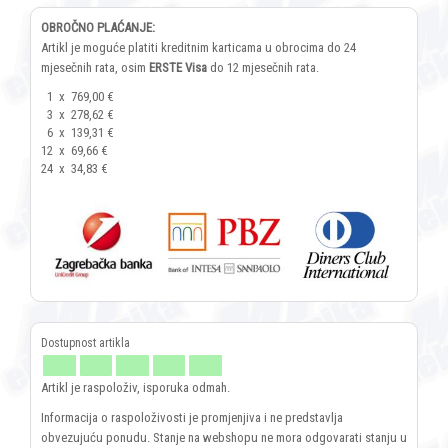
OBROČNO PLAĆANJE:
Artikl je moguće platiti kreditnim karticama u obrocima do 24
mjesečnih rata, osim
ERSTE Visa
do 12 mjesečnih rata.
1
x
769,00 €
3
x
278,62 €
6
x
139,31 €
12
x
69,66 €
24
x
34,83 €
Artikl je raspoloživ, isporuka odmah.
Informacija o raspoloživosti je promjenjiva i ne predstavlja
obvezujuću ponudu. Stanje na webshopu ne mora odgovarati stanju u