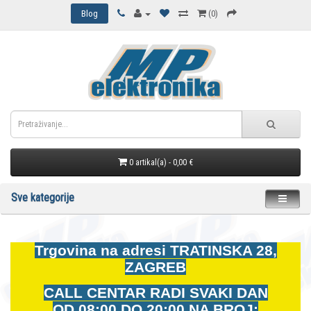
Blog
(0)
0 artikal(a) - 0,00 €
Sve kategorije
Trgovina na adresi
TRATINSKA 28,
ZAGREB
CALL CENTAR RADI SVAKI DAN
OD
08:00 DO 20:00 NA BROJ: