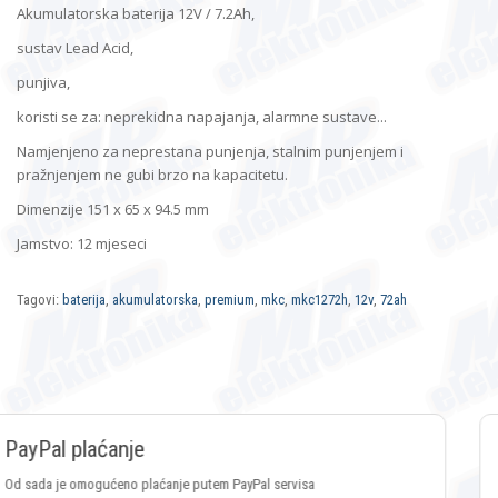
Akumulatorska baterija 12V / 7.2Ah,
sustav Lead Acid,
punjiva,
koristi se za: neprekidna napajanja, alarmne sustave...
Namjenjeno za neprestana punjenja, stalnim punjenjem i
pražnjenjem ne gubi brzo na kapacitetu.
Dimenzije 151 x 65 x 94.5 mm
Jamstvo: 12 mjeseci
Tagovi:
baterija
,
akumulatorska
,
premium
,
mkc
,
mkc1272h
,
12v
,
72ah
Plaćanje Crypto valutama
Plaćanje putem svih vrsta Crypto valuta