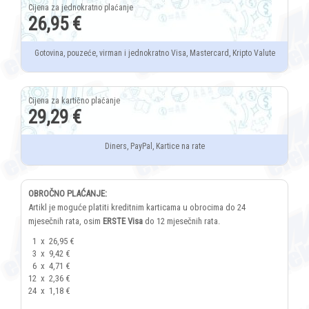
26,95 €
Gotovina, pouzeće, virman i jednokratno Visa, Mastercard, Kripto Valute
29,29 €
Diners, PayPal, Kartice na rate
OBROČNO PLAĆANJE:
Artikl je moguće platiti kreditnim karticama u obrocima do 24
mjesečnih rata, osim
ERSTE Visa
do 12 mjesečnih rata.
1
x
26,95 €
3
x
9,42 €
6
x
4,71 €
12
x
2,36 €
24
x
1,18 €