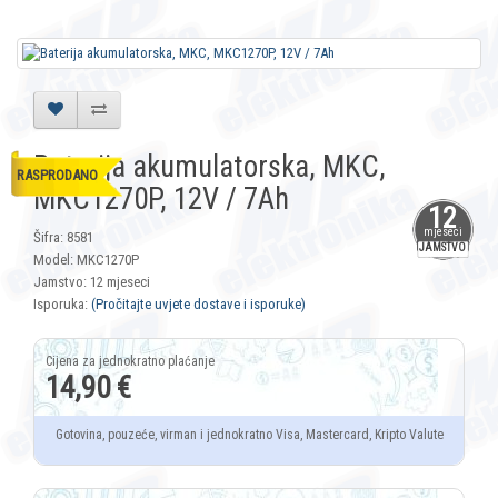
Baterija akumulatorska, MKC,
RASPRODANO
MKC1270P, 12V / 7Ah
12
mjeseci
Šifra: 8581
JAMSTVO
Model: MKC1270P
Jamstvo: 12 mjeseci
Isporuka:
(Pročitajte uvjete dostave i isporuke)
14,90 €
Gotovina, pouzeće, virman i jednokratno Visa, Mastercard, Kripto Valute