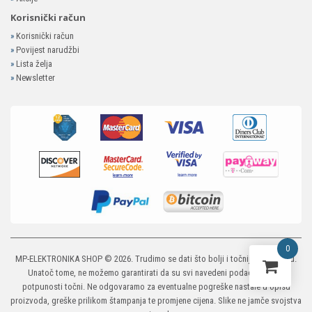
Korisnički račun
»
Korisnički račun
»
Povijest narudžbi
»
Lista želja
»
Newsletter
0
MP-ELEKTRONIKA SHOP
© 2026. Trudimo se dati što bolji i točniji opis i sliku.
Unatoč tome, ne možemo garantirati da su svi navedeni podaci i slike u
potpunosti točni. Ne odgovaramo za eventualne pogreške nastale u opisu
proizvoda, greške prilikom štampanja te promjene cijena. Slike ne jamče svojstva