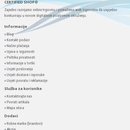
CERTIFIED SHOP®
Zajedno razvijamo online trgovinu i pomažemo web trgovcima da uspješno
konkuriraju u novom digitalnom poslovnom okruženju.
Informacije
»
Blog
»
Kontakt podaci
»
Načini plaćanja
»
Izjava o sigurnosti
»
Politika privatnosti
»
Informacije o tvrtki
»
Uvjeti poslovanja
»
Uvjeti dostave i isporuke
»
Uvjeti povrata i reklamacije
Služba za korisnike
»
Kontaktirajte nas
»
Povrati artikala
»
Mapa site-a
Dodaci
»
Robne marke (brandovi)
»
Akcije