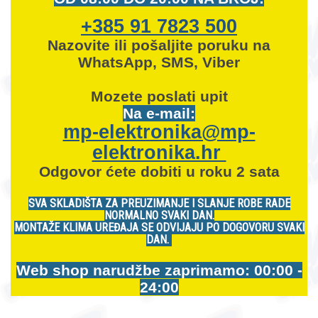
+385 91 7823 500
Nazovite ili pošaljite poruku na
WhatsApp, SMS, Viber
Mozete
poslati upit
Na e-mail:
mp-elektronika@mp-
elektronika.hr
Odgovor ćete dobiti u roku 2 sata
SVA SKLADIŠTA ZA PREUZIMANJE I SLANJE ROBE RADE
NORMALNO SVAKI DAN.
MONTAŽE KLIMA UREĐAJA SE ODVIJAJU PO DOGOVORU SVAKI
DAN.
Web shop narudžbe zaprimamo: 00:00 -
24:00