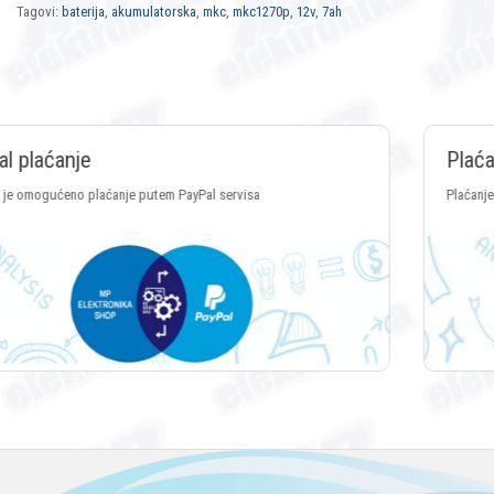
Tagovi:
baterija
,
akumulatorska
,
mkc
,
mkc1270p
,
12v
,
7ah
Plaćanje Crypto valutama
Plaćanje putem svih vrsta Crypto valuta