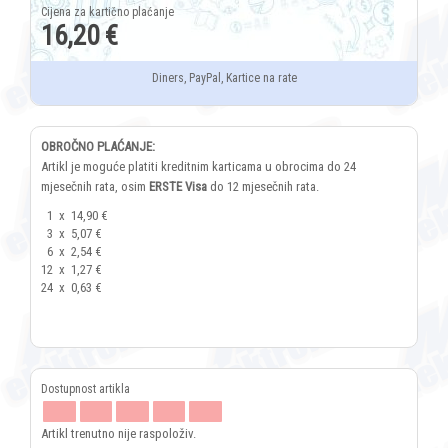
16,20 €
Diners, PayPal, Kartice na rate
OBROČNO PLAĆANJE:
Artikl je moguće platiti kreditnim karticama u obrocima do 24
mjesečnih rata, osim
ERSTE Visa
do 12 mjesečnih rata.
1
x
14,90 €
3
x
5,07 €
6
x
2,54 €
12
x
1,27 €
24
x
0,63 €
Artikl trenutno nije raspoloživ.