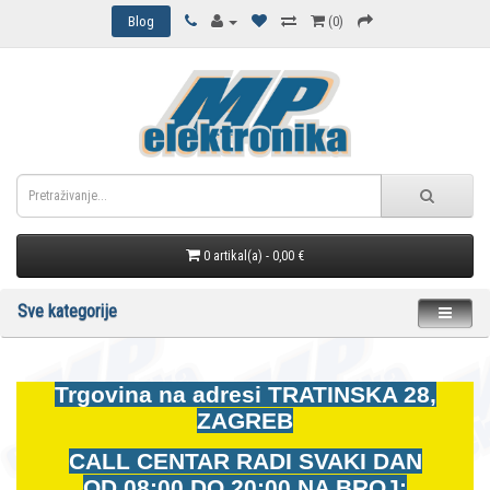
Blog
(0)
0 artikal(a) - 0,00 €
Sve kategorije
Trgovina na adresi
TRATINSKA 28,
ZAGREB
CALL CENTAR RADI SVAKI DAN
OD
08:00 DO 20:00 NA BROJ: