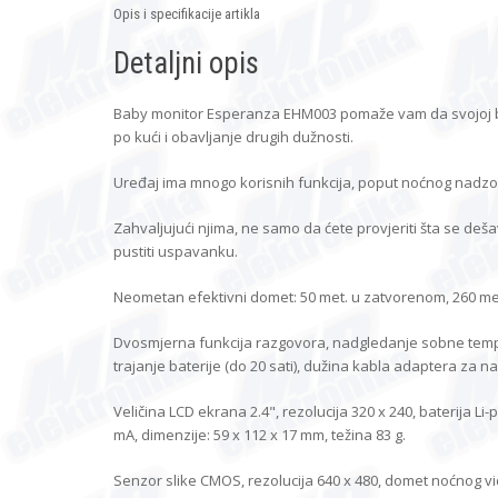
Opis i specifikacije artikla
Detaljni opis
Baby monitor Esperanza EHM003 pomaže vam da svojoj be
po kući i obavljanje drugih dužnosti.
Uređaj ima mnogo korisnih funkcija, poput noćnog nadz
Zahvaljujući njima, ne samo da ćete provjeriti šta se dešav
pustiti uspavanku.
Neometan efektivni domet: 50 met. u zatvorenom, 260 me
Dvosmjerna funkcija razgovora, nadgledanje sobne tempe
trajanje baterije (do 20 sati), dužina kabla adaptera za 
Veličina LCD ekrana 2.4", rezolucija 320 x 240, baterija Li
mA, dimenzije: 59 x 112 x 17 mm, težina 83 g.
Senzor slike CMOS, rezolucija 640 x 480, domet noćnog vi