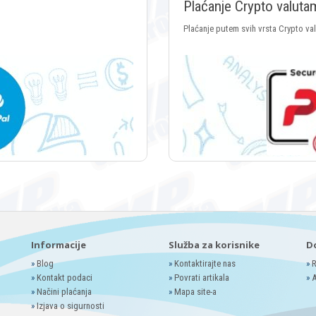
Plaćanje Crypto valuta
Plaćanje putem svih vrsta Crypto va
Informacije
Služba za korisnike
D
»
Blog
»
Kontaktirajte nas
»
R
»
Kontakt podaci
»
Povrati artikala
»
A
»
Načini plaćanja
»
Mapa site-a
»
Izjava o sigurnosti