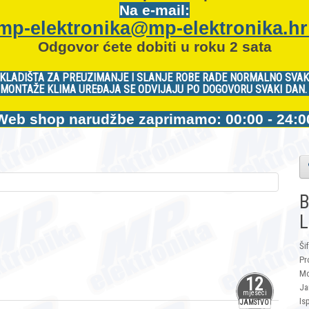
Na e-mail:
mp-elektronika@mp-elektronika.h
Odgovor ćete dobiti u roku 2 sata
KLADIŠTA ZA PREUZIMANJE I SLANJE ROBE RADE NORMALNO SVAK
MONTAŽE KLIMA UREĐAJA SE ODVIJAJU PO DOGOVORU SVAKI DAN
Web shop narudžbe zaprimamo: 00:00 - 24:0
B
L
Ši
Pr
Mo
12
Ja
mjeseci
Is
JAMSTVO