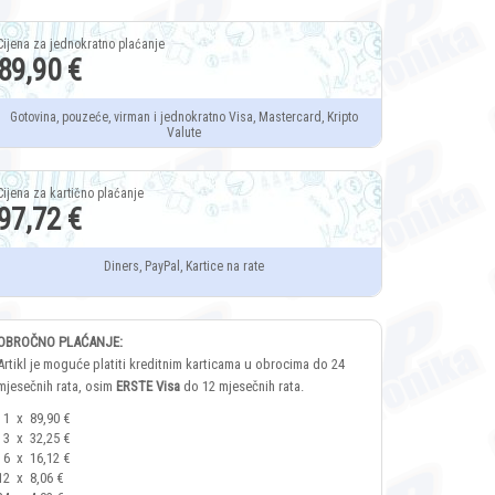
89,90 €
Gotovina, pouzeće, virman i jednokratno Visa, Mastercard, Kripto
Valute
97,72 €
Diners, PayPal, Kartice na rate
OBROČNO PLAĆANJE:
Artikl je moguće platiti kreditnim karticama u obrocima do 24
mjesečnih rata, osim
ERSTE Visa
do 12 mjesečnih rata.
1
x
89,90 €
3
x
32,25 €
6
x
16,12 €
12
x
8,06 €