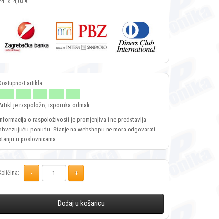
24
x
4,03 €
Artikl je raspoloživ, isporuka odmah.
Informacija o raspoloživosti je promjenjiva i ne predstavlja
obvezujuću ponudu. Stanje na webshopu ne mora odgovarati
stanju u poslovnicama.
Količina:
Dodaj u košaricu