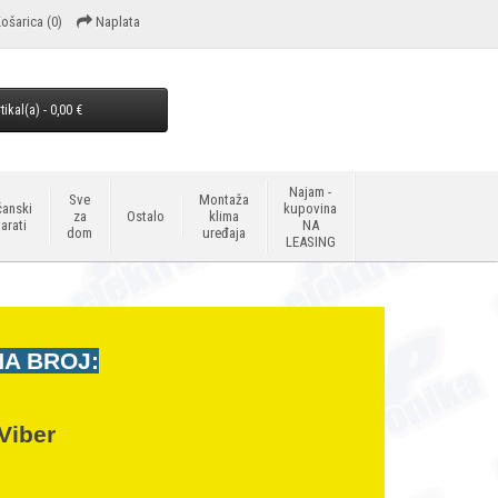
ošarica
(0)
Naplata
tikal(a) - 0,00 €
Najam -
Sve
Montaža
anski
kupovina
za
Ostalo
klima
arati
NA
dom
uređaja
LEASING
NA BROJ:
Viber