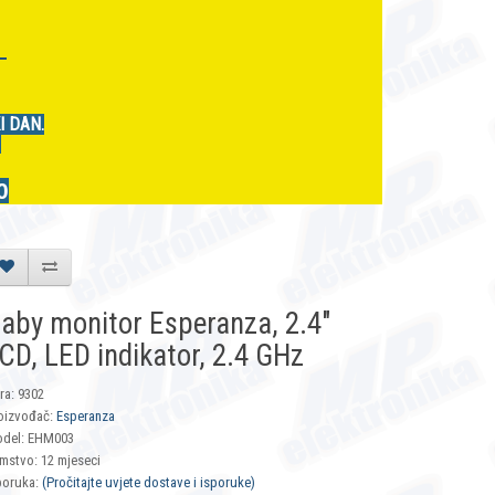
r
I DAN.
.
0
aby monitor Esperanza, 2.4"
CD, LED indikator, 2.4 GHz
fra: 9302
oizvođač:
Esperanza
del: EHM003
mstvo: 12 mjeseci
poruka:
(Pročitajte uvjete dostave i isporuke)