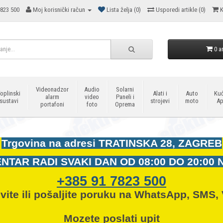
823 500
Moj korisnički račun
Lista želja (0)
Usporedi artikle (0)
K
0 ar
Videonadzor
Audio
Solarni
oplinski
Alati i
Auto
Kuć
alarm
video
Paneli i
sustavi
strojevi
moto
Ap
portafoni
foto
Oprema
Trgovina na adresi
TRATINSKA 28, ZAGREB
NTAR RADI SVAKI DAN OD
08:00 DO 20:00 
+385 91 7823 500
vite ili pošaljite poruku na WhatsApp, SMS, 
Mozete
poslati upit