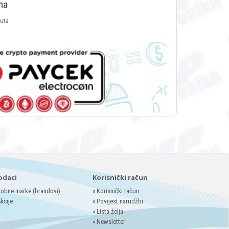
ma
luta
odaci
Korisnički račun
obne marke (brandovi)
»
Korisnički račun
kcije
»
Povijest narudžbi
»
Lista želja
»
Newsletter