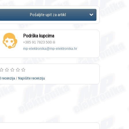
Podrška kupcima
+385 91 7823 500 ili
mp-elektronika@mp-elektronika.hr
0 recenzija
/
Napišite recenziju