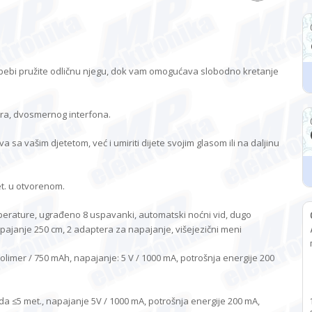
bi pružite odličnu njegu, dok vam omogućava slobodno kretanje
ora, dvosmernog interfona.
a sa vašim djetetom, već i umiriti dijete svojim glasom ili na daljinu
t. u otvorenom.
rature, ugrađeno 8 uspavanki, automatski noćni vid, dugo
napajanje 250 cm, 2 adaptera za napajanje, višejezični meni
-polimer / 750 mAh, napajanje: 5 V / 1000 mA, potrošnja energije 200
da ≤5 met., napajanje 5V / 1000 mA, potrošnja energije 200 mA,