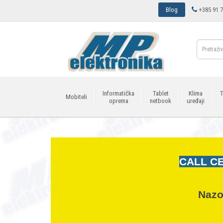
Blog
+385 91 7
Informatička
Tablet
Klima
T
Mobiteli
oprema
netbook
uređaji
CALL CE
Nazo