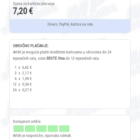
7,20 €
Diners, PayPal, Kartice na rate
OBROČNO PLAĆANJE:
Artikl je moguće platiti kreditnim karticama u obrocima do 24
mjesečnih rata, osim
ERSTE Visa
do 12 mjesečnih rata.
1
x
6,62 €
3
x
2,17 €
6
x
1,09 €
12
x
0,54 €
24
x
0,27 €
Artikl je raspoloživ, isporuka odmah.