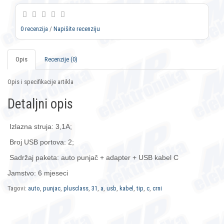
0 recenzija
/
Napišite recenziju
Opis
Recenzije (0)
Opis i specifikacije artikla
Detaljni opis
Izlazna struja: 3,1A;
Broj USB portova: 2;
Sadržaj paketa: auto punjač + adapter + USB kabel C
Jamstvo: 6 mjeseci
Tagovi:
auto
,
punjac
,
plusclass
,
31
,
a
,
usb
,
kabel
,
tip
,
c
,
crni