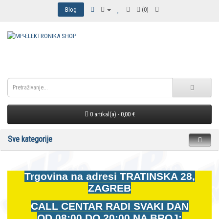
Blog
(0)
0 artikal(a) - 0,00 €
Sve kategorije
Trgovina na adresi
TRATINSKA 28,
ZAGREB
CALL CENTAR RADI SVAKI DAN
OD
08:00 DO 20:00 NA BROJ: