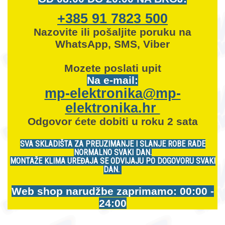
+385 91 7823 500
Nazovite ili pošaljite poruku na
WhatsApp, SMS, Viber
Mozete
poslati upit
Na e-mail:
mp-elektronika@mp-
elektronika.hr
Odgovor ćete dobiti u roku 2 sata
SVA SKLADIŠTA ZA PREUZIMANJE I SLANJE ROBE RADE
NORMALNO SVAKI DAN.
MONTAŽE KLIMA UREĐAJA SE ODVIJAJU PO DOGOVORU SVAKI
DAN.
Web shop narudžbe zaprimamo: 00:00 -
24:00