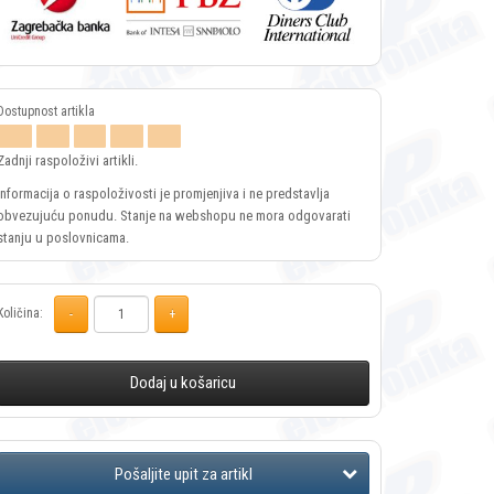
Zadnji raspoloživi artikli.
Informacija o raspoloživosti je promjenjiva i ne predstavlja
obvezujuću ponudu. Stanje na webshopu ne mora odgovarati
stanju u poslovnicama.
Količina:
Dodaj u košaricu