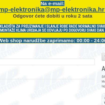
Na e-mail:
mp-elektronika@mp-elektronika.h
Odgovor ćete dobiti u roku 2 sata
KLADIŠTA ZA PREUZIMANJE I SLANJE ROBE RADE NORMALNO SVAK
MONTAŽE KLIMA UREĐAJA SE ODVIJAJU PO DOGOVORU SVAKI DAN
Web shop narudžbe zaprimamo: 00:00 - 24:0
A
Ši
Mo
Is