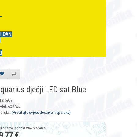
r
I DAN.
.
0
quarius dječji LED sat Blue
fra: 5969
del: AQKABL
poruka:
(Pročitajte uvjete dostave i isporuke)
9,77 €