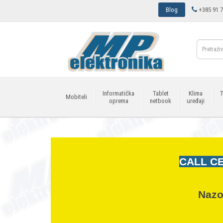
Blog
+385 91 7
Informatička
Tablet
Klima
T
Mobiteli
oprema
netbook
uređaji
CALL CE
Nazo