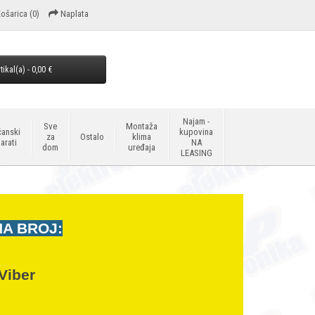
ošarica
(0)
Naplata
tikal(a) - 0,00 €
Najam -
Sve
Montaža
anski
kupovina
za
Ostalo
klima
arati
NA
dom
uređaja
LEASING
NA BROJ:
Viber