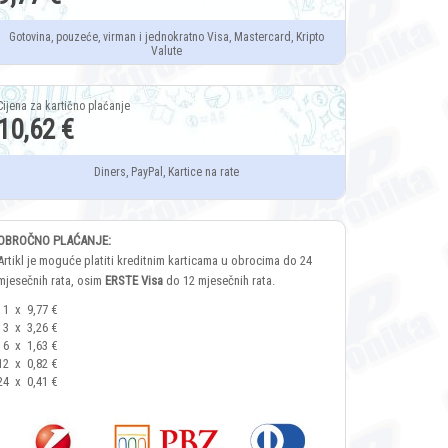
Gotovina, pouzeće, virman i jednokratno Visa, Mastercard, Kripto
Valute
10,62 €
Diners, PayPal, Kartice na rate
OBROČNO PLAĆANJE:
Artikl je moguće platiti kreditnim karticama u obrocima do 24
mjesečnih rata, osim
ERSTE Visa
do 12 mjesečnih rata.
1
x
9,77 €
3
x
3,26 €
6
x
1,63 €
12
x
0,82 €
24
x
0,41 €