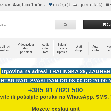
823 500
Moj korisnički račun
Lista želja (0)
Usporedi artikle (0)
K
0 ar
Videonadzor
Audio
Solarni
oplinski
Alati i
Auto
Kuć
alarm
video
Paneli i
sustavi
strojevi
moto
Ap
portafoni
foto
Oprema
Trgovina na adresi
TRATINSKA 28, ZAGREB
NTAR RADI SVAKI DAN OD
08:00 DO 20:00 
+385 91 7823 500
vite ili pošaljite poruku na WhatsApp, SMS, 
Mozete
poslati upit