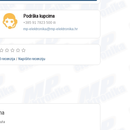
Podrška kupcima
+385 91 7823 500 ili
mp-elektronika@mp-elektronika.hr
0 recenzija
/
Napišite recenziju
ma
luta