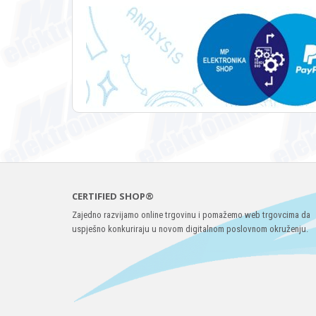
CERTIFIED SHOP®
Zajedno razvijamo online trgovinu i pomažemo web trgovcima da
uspješno konkuriraju u novom digitalnom poslovnom okruženju.