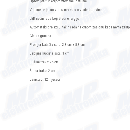
Opremljen funkcijom vremena, datuma
Vrijeme se jasno vidi u mraku s crvenim titlovima
LED način rada koji štedi energiju
Automatski prelazi u način rada na crnom zaslonu kada nema zahtj
Glatka gumica
Promjer kućišta sata: 2,3 cm x 5,3 cm
Debljina kućišta sata: 1 cm
Dužina trake: 25 cm
Širina trake: 2 cm
Jamstvo: 12 mjeseci