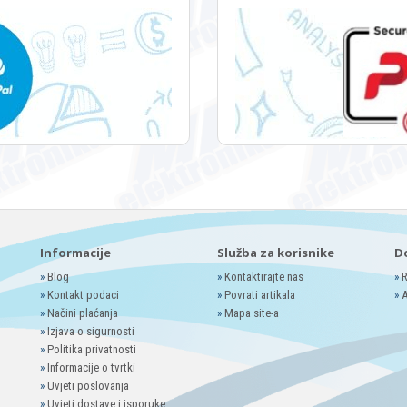
Informacije
Služba za korisnike
D
»
Blog
»
Kontaktirajte nas
»
R
»
Kontakt podaci
»
Povrati artikala
»
A
»
Načini plaćanja
»
Mapa site-a
»
Izjava o sigurnosti
»
Politika privatnosti
»
Informacije o tvrtki
»
Uvjeti poslovanja
»
Uvjeti dostave i isporuke