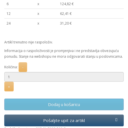
6
x
124,82 €
12
x
62,41 €
24
x
31,20 €
Artikl trenutno nije raspoloživ.
Informacija o raspoloživosti je promjenjiva i ne predstavlja obvezujuću
ponudu. Stanje na webshopu ne mora odgovarati stanju u poslovnicama.
Količina:
Dodaj u košaricu