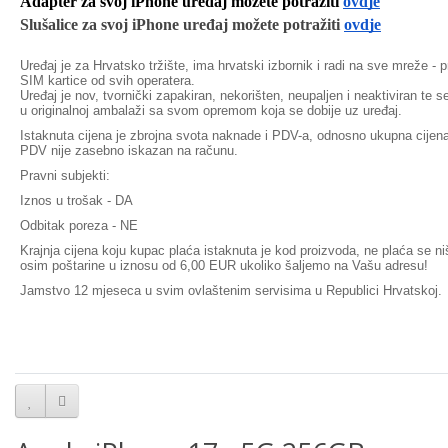
Adapter za svoj iPhone uređaj možete potražiti
ovdje
Slušalice za svoj iPhone uređaj možete potražiti
ovdje
Uređaj je za Hrvatsko tržište, ima hrvatski izbornik i radi na sve mreže - 
SIM kartice od svih operatera.
Uređaj je nov, tvornički zapakiran, nekorišten, neupaljen i neaktiviran te s
u originalnoj ambalaži sa svom opremom koja se dobije uz uređaj.
Istaknuta cijena je zbrojna svota naknade i PDV-a, odnosno ukupna cijen
PDV nije zasebno iskazan na računu.
Pravni subjekti:
Iznos u trošak - DA
Odbitak poreza - NE
Krajnja cijena koju kupac plaća istaknuta je kod proizvoda, ne plaća se n
osim poštarine u iznosu od 6,00 EUR ukoliko šaljemo na Vašu adresu!
Jamstvo 12 mjeseca
u svim ovlaštenim servisima u Republici Hrvatskoj.