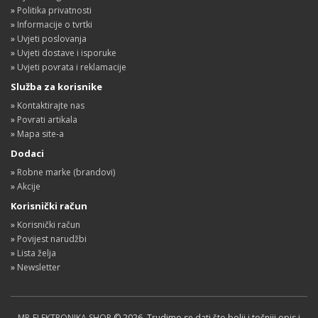
»
Politika privatnosti
»
Informacije o tvrtki
»
Uvjeti poslovanja
»
Uvjeti dostave i isporuke
»
Uvjeti povrata i reklamacije
Služba za korisnike
»
Kontaktirajte nas
»
Povrati artikala
»
Mapa site-a
Dodaci
»
Robne marke (brandovi)
»
Akcije
Korisnički račun
»
Korisnički račun
»
Povijest narudžbi
»
Lista želja
»
Newsletter
MP-ELEKTRONIKA SHOP
© 2026. Trudimo se dati što bolji i točniji opis i