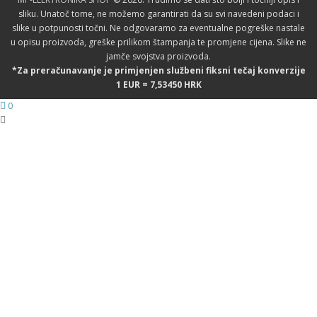
sliku. Unatoč tome, ne možemo garantirati da su svi navedeni podaci i
slike u potpunosti točni. Ne odgovaramo za eventualne pogreške nastale
u opisu proizvoda, greške prilikom štampanja te promjene cijena. Slike ne
jamče svojstva proizvoda.
*Za preračunavanje je primjenjen službeni fiksni tečaj konverzije
1 EUR = 7,53450 HRK
0