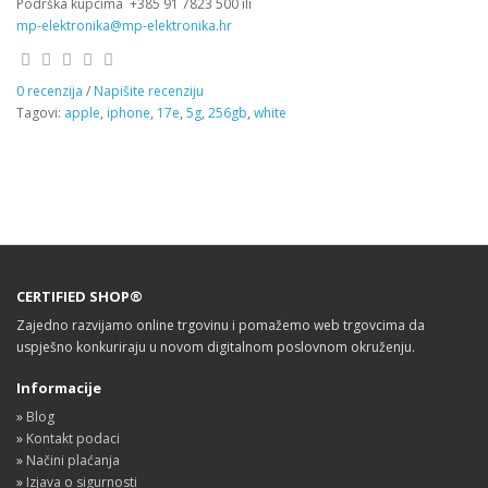
Podrška kupcima
+385 91 7823 500 ili
mp-elektronika@mp-elektronika.hr
0 recenzija
/
Napišite recenziju
Tagovi:
apple
,
iphone
,
17e
,
5g
,
256gb
,
white
CERTIFIED SHOP®
Zajedno razvijamo online trgovinu i pomažemo web trgovcima da
uspješno konkuriraju u novom digitalnom poslovnom okruženju.
Informacije
»
Blog
»
Kontakt podaci
»
Načini plaćanja
»
Izjava o sigurnosti