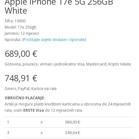
Apple iPhone 17e 5G 256GB
White
Šifra: 10900
Model: 17e 256gb
Jamstvo: 12 mjeseci
Isporuka:
(Pročitajte uvjete dostave i isporuke)
689,00 €
Gotovina, pouzeće, virman i jednokratno Visa, Mastercard, Kripto Valute
748,91 €
Diners, PayPal, Kartice na rate
OBROČNO PLAĆANJE:
Artikl je moguće platiti kreditnim karticama u obrocima do 24 mjesečnih
rata, osim
ERSTE Visa
do 12 mjesečnih rata.
1
x
689,00 €
3
x
249,64 €